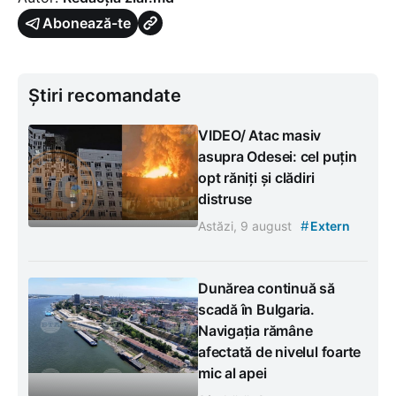
Abonează-te
Știri recomandate
VIDEO/ Atac masiv
asupra Odesei: cel puțin
opt răniți și clădiri
distruse
#
Astăzi, 9 august
Extern
Dunărea continuă să
scadă în Bulgaria.
Navigația rămâne
afectată de nivelul foarte
mic al apei