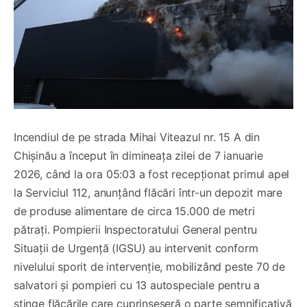
Incendiul de pe strada Mihai Viteazul nr. 15 A din
Chișinău a început în dimineața zilei de 7 ianuarie
2026, când la ora 05:03 a fost recepționat primul apel
la Serviciul 112, anunțând flăcări într-un depozit mare
de produse alimentare de circa 15.000 de metri
pătrați. Pompierii Inspectoratului General pentru
Situații de Urgență (IGSU) au intervenit conform
nivelului sporit de intervenție, mobilizând peste 70 de
salvatori și pompieri cu 13 autospeciale pentru a
stinge flăcările care cuprinseseră o parte semnificativă