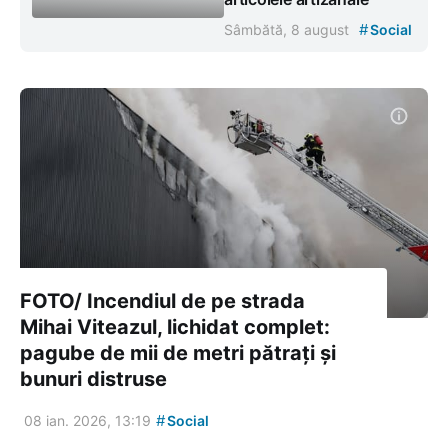
#
Sâmbătă, 8 august
Social
FOTO/ Incendiul de pe strada
Mihai Viteazul, lichidat complet:
pagube de mii de metri pătrați și
bunuri distruse
#
08 ian. 2026, 13:19
Social