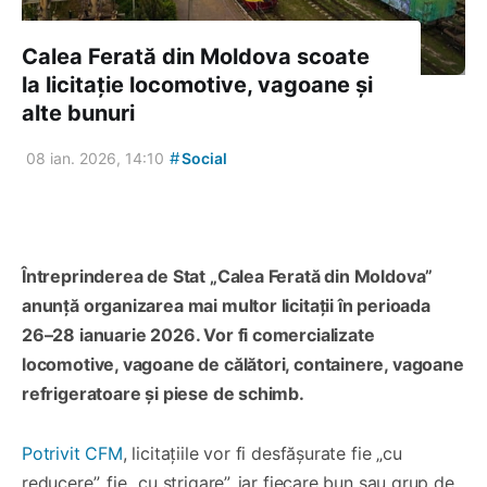
Calea Ferată din Moldova scoate
la licitație locomotive, vagoane și
alte bunuri
#
08 ian. 2026, 14:10
Social
Întreprinderea de Stat „Calea Ferată din Moldova”
anunță organizarea mai multor licitații în perioada
26–28 ianuarie 2026. Vor fi comercializate
locomotive, vagoane de călători, containere, vagoane
refrigeratoare și piese de schimb.
Potrivit CFM
, licitațiile vor fi desfășurate fie „cu
reducere”, fie „cu strigare”, iar fiecare bun sau grup de