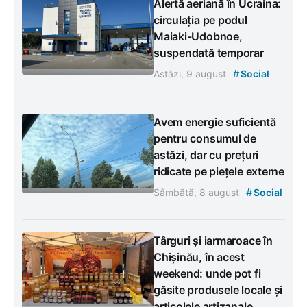
Alertă aeriană în Ucraina:
circulația pe podul
Maiaki-Udobnoe,
suspendată temporar
#
Astăzi, 9 august
Social
Avem energie suficientă
pentru consumul de
astăzi, dar cu prețuri
ridicate pe piețele externe
#
Sâmbătă, 8 august
Social
Târguri și iarmaroace în
Chișinău, în acest
weekend: unde pot fi
găsite produsele locale și
articolele artizanale