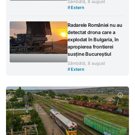
Sâmbătă, 8 august
#
Extern
Radarele României nu au
detectat drona care a
explodat în Bulgaria, în
apropierea frontierei
susține Bucureștiul
Sâmbătă, 8 august
#
Extern