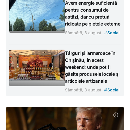
Avem energie suficientă
pentru consumul de
astăzi, dar cu prețuri
ridicate pe piețele externe
#
Sâmbătă, 8 august
Social
Târguri și iarmaroace în
Chișinău, în acest
weekend: unde pot fi
găsite produsele locale și
articolele artizanale
#
Sâmbătă, 8 august
Social