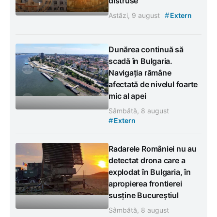
distruse
#
Astăzi, 9 august
Extern
Dunărea continuă să
scadă în Bulgaria.
Navigația rămâne
afectată de nivelul foarte
mic al apei
Sâmbătă, 8 august
#
Extern
Radarele României nu au
detectat drona care a
explodat în Bulgaria, în
apropierea frontierei
susține Bucureștiul
Sâmbătă, 8 august