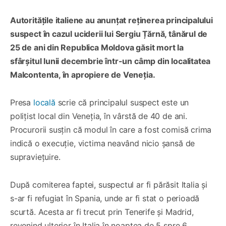
Autoritățile italiene au anunțat reținerea principalului
suspect în cazul uciderii lui Sergiu Țărnă, tânărul de
25 de ani din Republica Moldova găsit mort la
sfârșitul lunii decembrie într-un câmp din localitatea
Malcontenta, în apropiere de Veneția.
Presa
locală
scrie că principalul suspect este un
polițist local din Veneția, în vârstă de 40 de ani.
Procurorii susțin că modul în care a fost comisă crima
indică o execuție, victima neavând nicio șansă de
supraviețuire.
După comiterea faptei, suspectul ar fi părăsit Italia și
s-ar fi refugiat în Spania, unde ar fi stat o perioadă
scurtă. Acesta ar fi trecut prin Tenerife și Madrid,
revenind ulterior în Italia în noaptea de 5 spre 6