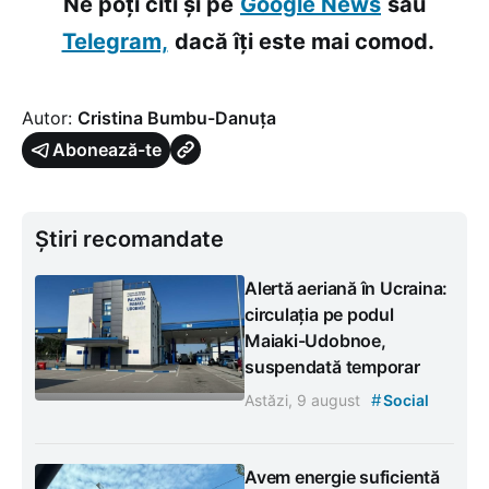
Ne poți citi și pe
Google News
sau
Telegram,
dacă îți este mai comod.
Autor:
Cristina Bumbu-Danuța
Abonează-te
Știri recomandate
Alertă aeriană în Ucraina:
circulația pe podul
Maiaki-Udobnoe,
suspendată temporar
#
Astăzi, 9 august
Social
Avem energie suficientă