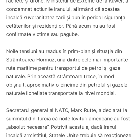
rachete și drone. Ministerul de Externe de la Kuweit a
condamnat acțiunile Iranului, afirmând că acestea
încalcă suveranitatea țării și pun în pericol siguranța
cetățenilor și rezidenților. Până acum nu au fost
confirmate victime sau pagube.
Noile tensiuni au readus în prim-plan și situația din
Strâmtoarea Hormuz, una dintre cele mai importante
rute maritime pentru transportul de petrol și gaze
naturale. Prin această strâmtoare trece, în mod
obișnuit, aproximativ o cincime din petrolul și gazele
naturale lichefiate transportate la nivel mondial.
Secretarul general al NATO, Mark Rutte, a declarat la
summitul din Turcia că noile lovituri americane au fost
„absolut necesare”. Potrivit acestuia, dacă Iranul
încalcă armistițiul, Statele Unite trebuie să reacționeze