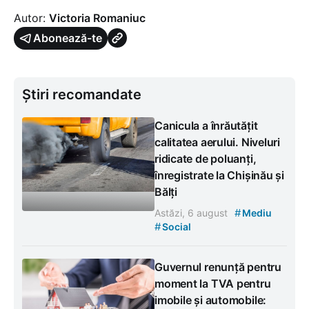
Autor:
Victoria Romaniuc
Abonează-te
Știri recomandate
Canicula a înrăutățit
calitatea aerului. Niveluri
ridicate de poluanți,
înregistrate la Chișinău și
Bălți
#
Astăzi, 6 august
Mediu
#
Social
Guvernul renunță pentru
moment la TVA pentru
imobile și automobile: