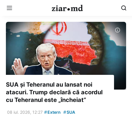
SUA și Teheranul au lansat noi
atacuri. Trump declară că acordul
cu Teheranul este „încheiat”
#
#
08 iul. 2026, 12:27
Extern
SUA