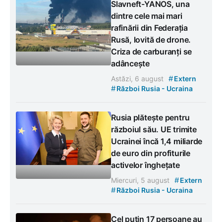
Slavneft-YANOS, una
dintre cele mai mari
rafinării din Federația
Rusă, lovită de drone.
Criza de carburanți se
adâncește
#
Astăzi, 6 august
Extern
#
Război Rusia - Ucraina
Rusia plătește pentru
războiul său. UE trimite
Ucrainei încă 1,4 miliarde
de euro din profiturile
activelor înghețate
#
Miercuri, 5 august
Extern
#
Război Rusia - Ucraina
Cel puțin 17 persoane au