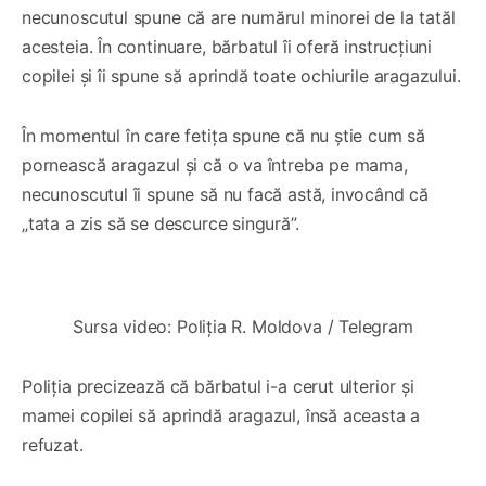
necunoscutul spune că are numărul minorei de la tatăl
acesteia. În continuare, bărbatul îi oferă instrucțiuni
copilei și îi spune să aprindă toate ochiurile aragazului.
În momentul în care fetița spune că nu știe cum să
pornească aragazul și că o va întreba pe mama,
necunoscutul îi spune să nu facă astă, invocând că
„tata a zis să se descurce singură”.
0:00
/
0:47
1×
Sursa video: Poliția R. Moldova / Telegram
Poliția precizează că bărbatul i-a cerut ulterior și
mamei copilei să aprindă aragazul, însă aceasta a
refuzat.