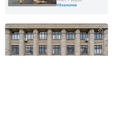
#
Economie
Bibliotecile publice din țară își vor
putea suplini colecțiile de carte.
Proiect aprobat de Guvern
#
02 aug. 2023, 11:38
Cultură și Turism