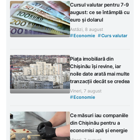
Cursul valutar pentru 7-9
august: ce se întâmplă cu
euro și dolarul
Astăzi, 8 august
#
#
Economie
Curs valutar
Piața imobiliară din
Chișinău își revine, iar
noile date arată mai multe
tranzacții decât se credea
Vineri, 7 august
#
Economie
Ce măsuri iau companiile
din Chișinău pentru a
economisi apă și energie
Vineri, 7 august