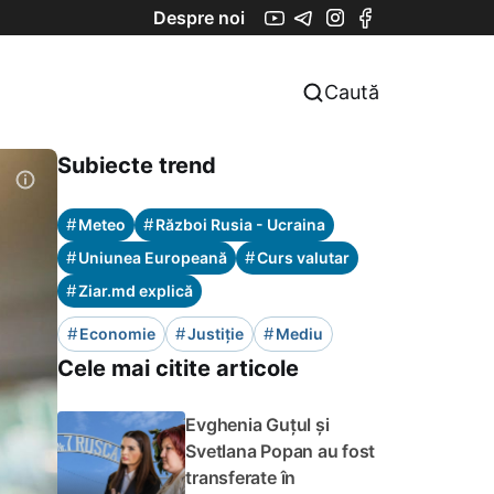
Despre noi
Caută
Subiecte trend
#
#
Meteo
Război Rusia - Ucraina
#
#
Uniunea Europeană
Curs valutar
#
Ziar.md explică
#
#
#
Economie
Justiție
Mediu
Cele mai citite articole
Evghenia Guțul și
Svetlana Popan au fost
transferate în