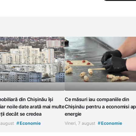
mobiliară din Chișinău își
Ce măsuri iau companiile din
 iar noile date arată mai multe
Chișinău pentru a economisi ap
ții decât se credea
energie
#
#
7 august
Economie
Vineri, 7 august
Economie