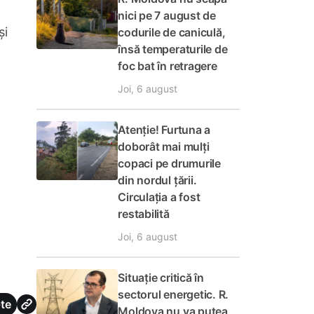
nici pe 7 august de
și
codurile de caniculă,
însă temperaturile de
foc bat în retragere
Joi, 6 august
Atenție! Furtuna a
doborât mai mulți
copaci pe drumurile
din nordul țării.
Circulația a fost
restabilită
Joi, 6 august
Situație critică în
sectorul energetic. R.
te
Moldova nu va putea