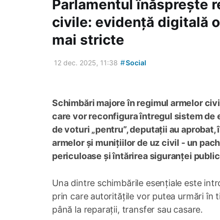
Parlamentul înăsprește r
civile: evidență digitală 
mai stricte
#
12 dec. 2025, 11:38
Social
Schimbări majore în regimul armelor civi
care vor reconfigura întregul sistem de 
de voturi „pentru”, deputații au aprobat, î
armelor și munițiilor de uz civil - un p
periculoase și întărirea siguranței public
Una dintre schimbările esențiale este intr
prin care autoritățile vor putea urmări în 
până la reparații, transfer sau casare.