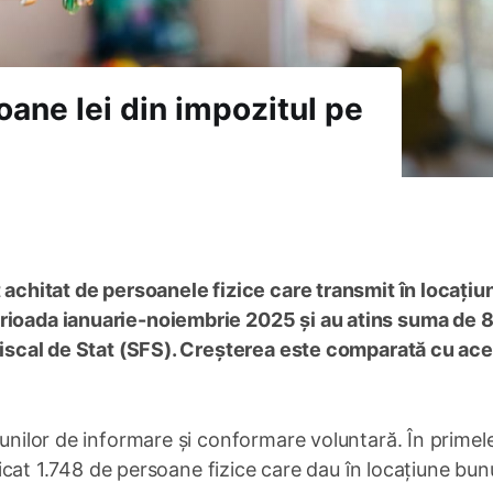
ioane lei din impozitul pe
t achitat de persoanele fizice care transmit în locațiu
erioada ianuarie-noiembrie 2025 și au atins suma de 
 Fiscal de Stat (SFS). Creșterea este comparată cu ac
iunilor de informare și conformare voluntară. În primele
ificat 1.748 de persoane fizice care dau în locațiune bun