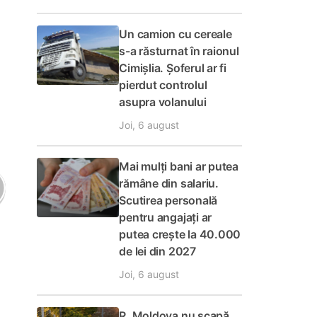
Un camion cu cereale
s-a răsturnat în raionul
Cimișlia. Șoferul ar fi
pierdut controlul
asupra volanului
Joi, 6 august
Mai mulți bani ar putea
rămâne din salariu.
Scutirea personală
pentru angajați ar
putea crește la 40.000
de lei din 2027
Joi, 6 august
R. Moldova nu scapă