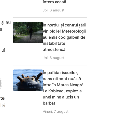
întors acasă
Joi, 6 august
 și au
În nordul și centrul țării
ea
vin ploile! Meteorologii
au emis cod galben de
instabilitate
atmosferică
lui
Joi, 6 august
În pofida riscurilor,
oamenii continuă să
intre în Marea Neagră.
La Koblevo, explozia
unei mine a ucis un
bărbat
Vineri, 7 august