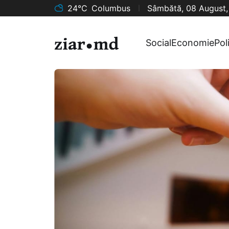
24°C
Columbus
Sâmbătă, 08 August
Social
Economie
Pol