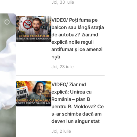
Joi, 30 iulie
VIDEO/ Poți fuma pe
balcon sau lângă stația
de autobuz? Ziar.md
explică noile reguli
antifumat și ce amenzi
riști
Joi, 23 iulie
VIDEO/ Ziar.md
explică: Unirea cu
România – plan B
pentru R. Moldova? Ce
s-ar schimba dacă am
deveni un singur stat
Joi, 2 iulie