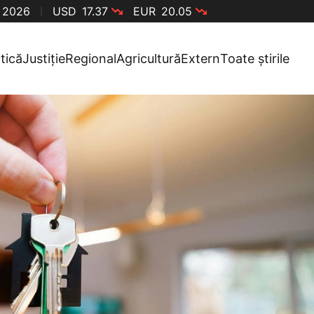
, 2026
USD
17.37
EUR
20.05
itică
Justiție
Regional
Agricultură
Extern
Toate știrile