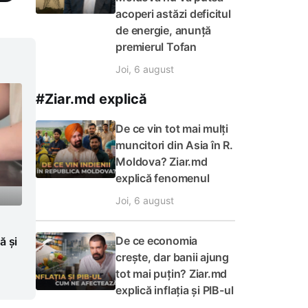
acoperi astăzi deficitul
de energie, anunță
premierul Tofan
Joi, 6 august
#Ziar.md explică
De ce vin tot mai mulți
muncitori din Asia în R.
Moldova? Ziar.md
explică fenomenul
Joi, 6 august
De ce economia
ă și
crește, dar banii ajung
tot mai puțin? Ziar.md
explică inflația și PIB-ul