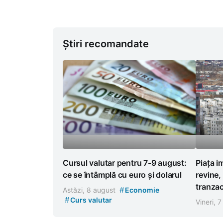
Știri recomandate
Cursul valutar pentru 7-9 august:
Piața i
ce se întâmplă cu euro și dolarul
revine,
tranzac
#
Astăzi, 8 august
Economie
#
Curs valutar
Vineri, 