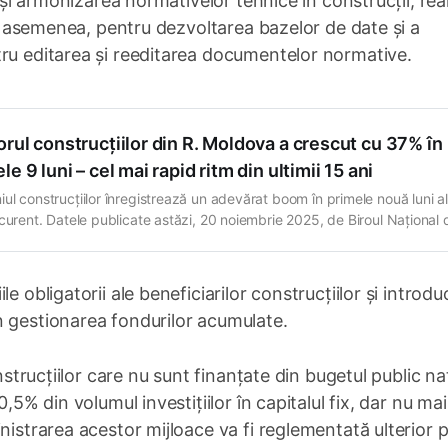
a și armonizarea normativelor tehnice în construcții, rea
 De asemenea, pentru dezvoltarea bazelor de date și a
tru editarea și reeditarea documentelor normative.
rul construcțiilor din R. Moldova a crescut cu 37% în
le 9 luni – cel mai rapid ritm din ultimii 15 ani
ul construcțiilor înregistrează un adevărat boom în primele nouă luni a
 curent. Datele publicate astăzi, 20 noiembrie 2025, de Biroul Național 
tică arată că, în această perioadă, volumul lucrărilor executate a urcat 
față de 2024 – o creștere cum nu s-a mai văzut de un deceniu
e obligatorii ale beneficiarilor construcțiilor și introdu
n gestionarea fondurilor acumulate.
onstrucțiilor care nu sunt finanțate din bugetul public na
,5% din volumul investițiilor în capitalul fix, dar nu ma
nistrarea acestor mijloace va fi reglementată ulterior p