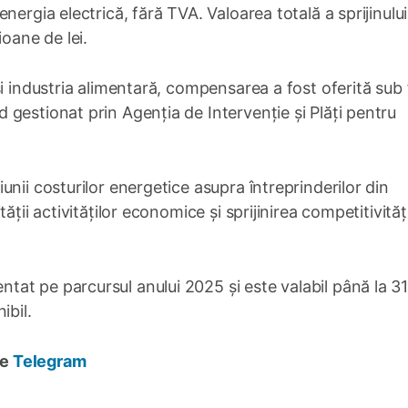
nergia electrică, fără TVA. Valoarea totală a sprijinului
ioane de lei.
și industria alimentară, compensarea a fost oferită sub
gestionat prin Agenția de Intervenție și Plăți pentru
nii costurilor energetice asupra întreprinderilor din
ții activităților economice și sprijinirea competitivități
at pe parcursul anului 2025 și este valabil până la 3
ibil.
pe
Telegram