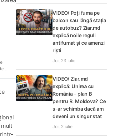
lizarea
VIDEO/ Poți fuma pe
balcon sau lângă stația
de autobuz? Ziar.md
explică noile reguli
antifumat și ce amenzi
riști
Joi, 23 iulie
le
de
cu
VIDEO/ Ziar.md
explică: Unirea cu
ce
România – plan B
pentru R. Moldova? Ce
s-ar schimba dacă am
deveni un singur stat
țional
i mult
Joi, 2 iulie
rintr-