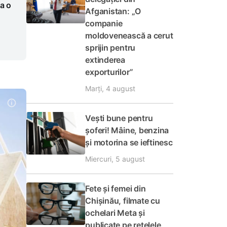
a o
Afganistan: „O
companie
moldovenească a cerut
sprijin pentru
extinderea
exporturilor”
Marți, 4 august
Vești bune pentru
șoferi! Mâine, benzina
și motorina se ieftinesc
Miercuri, 5 august
Fete și femei din
Chișinău, filmate cu
ochelari Meta și
publicate pe rețelele