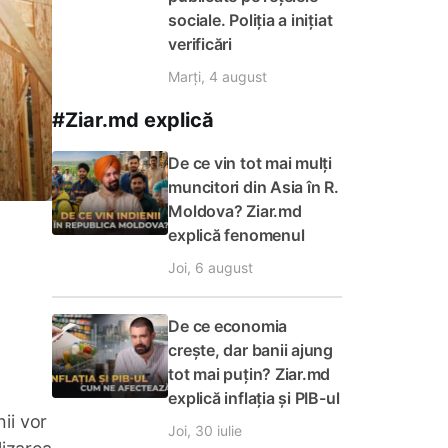
sociale. Poliția a inițiat
verificări
Marți, 4 august
#Ziar.md explică
De ce vin tot mai mulți
muncitori din Asia în R.
Moldova? Ziar.md
explică fenomenul
Joi, 6 august
De ce economia
crește, dar banii ajung
tot mai puțin? Ziar.md
explică inflația și PIB-ul
nii vor
Joi, 30 iulie