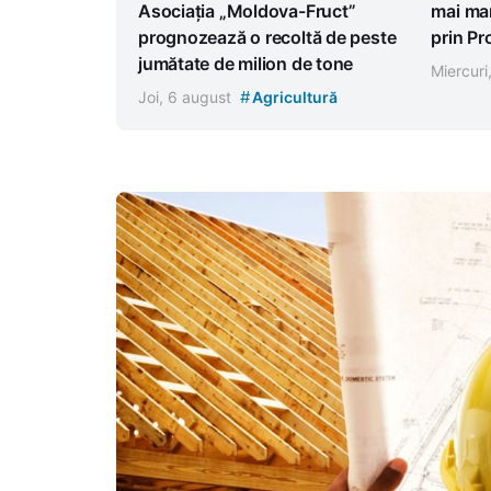
Asociația „Moldova-Fruct”
mai mar
prognozează o recoltă de peste
prin P
jumătate de milion de tone
Miercuri
#
Joi, 6 august
Agricultură