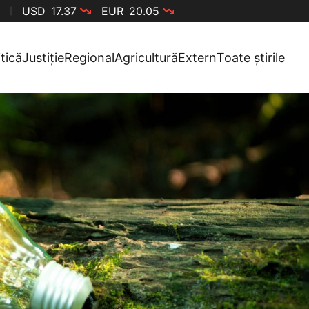
USD
17.37
EUR
20.05
itică
Justiție
Regional
Agricultură
Extern
Toate știrile