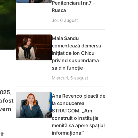
Penitenciarul nr.7 -
Rusca
Joi, 6 august
Maia Sandu
comentează demersul
inițiat de Ion Chicu
privind suspendarea
sa din funcție
Miercuri, 5 august
2025,
Ana Revenco pleacă de
a fost
la conducerea
uvern
STRATCOM. „Am
construit o instituție
menită să apere spațiul
informațional”
it