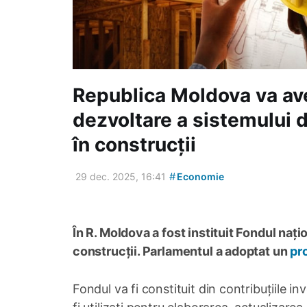
Republica Moldova va av
dezvoltare a sistemului
în construcții
#
29 dec. 2025, 16:41
Economie
În R. Moldova a fost instituit Fondul na
construcții. Parlamentul a adoptat un
pr
Fondul va fi constituit din contribuțiile in