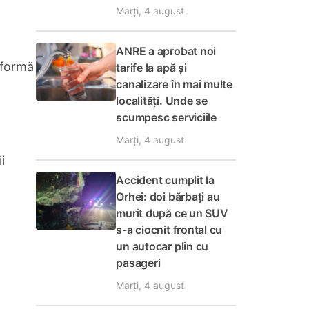
Marți, 4 august
ANRE a aprobat noi
 formă
tarife la apă și
canalizare în mai multe
localități. Unde se
scumpesc serviciile
Marți, 4 august
i
Accident cumplit la
Orhei: doi bărbați au
murit după ce un SUV
1
s-a ciocnit frontal cu
un autocar plin cu
pasageri
Marți, 4 august