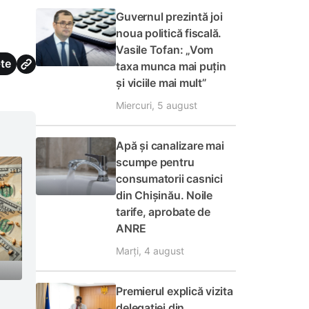
Guvernul prezintă joi
noua politică fiscală.
Vasile Tofan: „Vom
te
taxa munca mai puțin
și viciile mai mult”
Miercuri, 5 august
Apă și canalizare mai
scumpe pentru
consumatorii casnici
din Chișinău. Noile
tarife, aprobate de
ANRE
Marți, 4 august
Premierul explică vizita
delegației din