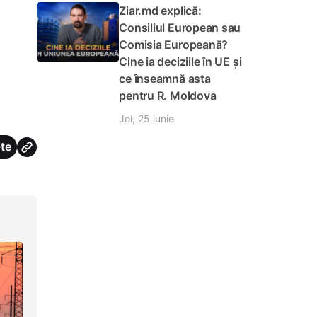
Ziar.md explică:
Consiliul European sau
Comisia Europeană?
Cine ia deciziile în UE și
ce înseamnă asta
pentru R. Moldova
Joi, 25 iunie
te