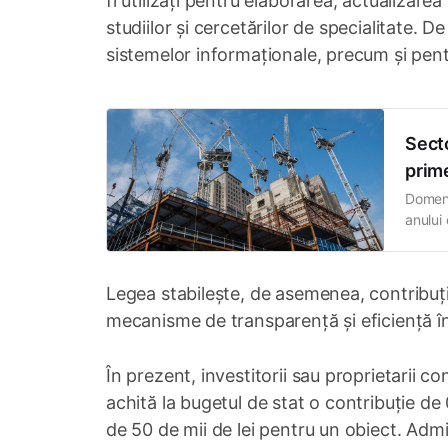
fi utilizați pentru elaborarea, actualizare
studiilor și cercetărilor de specialitate.
sistemelor informaționale, precum și pen
Secto
prime
Domeni
anului
Statis
37,3% 
Legea stabilește, de asemenea, contribuțiil
mecanisme de transparență și eficiență î
În prezent, investitorii sau proprietarii c
achită la bugetul de stat o contribuție de 0
de 50 de mii de lei pentru un obiect. Admi