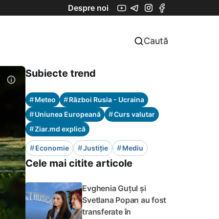
Despre noi
Caută
Subiecte trend
#
#
Meteo
Război Rusia - Ucraina
#
#
Uniunea Europeană
Curs valutar
#
Ziar.md explică
#
#
#
Economie
Justiție
Mediu
Cele mai citite articole
Evghenia Guțul și
Svetlana Popan au fost
transferate în