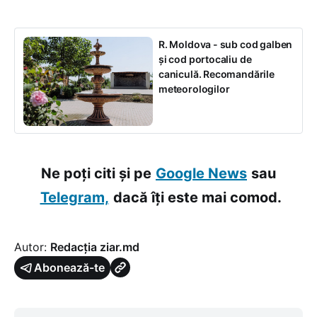
R. Moldova - sub cod galben
și cod portocaliu de
caniculă. Recomandările
meteorologilor
Ne poți citi și pe
Google News
sau
Telegram,
dacă îți este mai comod.
Autor:
Redacția ziar.md
Abonează-te