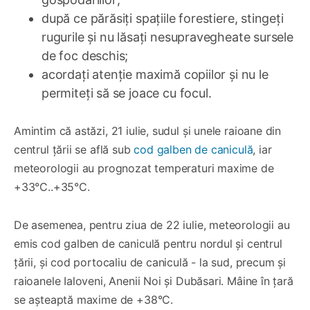
după ce părăsiți spațiile forestiere, stingeți
rugurile și nu lăsați nesupravegheate sursele
de foc deschis;
acordați atenție maximă copiilor și nu le
permiteți să se joace cu focul.
Amintim că astăzi, 21 iulie, sudul și unele raioane din
centrul țării se află sub
cod galben de caniculă
, iar
meteorologii au prognozat temperaturi maxime de
+33°C..+35°C.
De asemenea, pentru ziua de 22 iulie, meteorologii au
emis cod galben de caniculă pentru nordul și centrul
țării, și cod portocaliu de caniculă - la sud, precum și
raioanele Ialoveni, Anenii Noi și Dubăsari. Mâine în țară
se așteaptă maxime de +38°C.