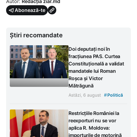
Autor:
Redacția ziar.md
Abonează-te
Știri recomandate
Doi deputați noi în
fracțiunea PAS. Curtea
Constituțională a validat
mandatele lui Roman
Roșca și Victor
Mătrăgună
#
Astăzi, 6 august
Politică
Restricțiile României la
reexporturi nu se vor
aplica R. Moldova:
importurile de motorină