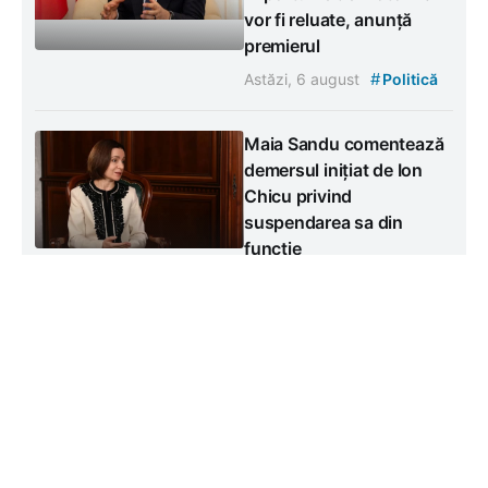
vor fi reluate, anunță
premierul
#
Astăzi, 6 august
Politică
Maia Sandu comentează
demersul inițiat de Ion
Chicu privind
suspendarea sa din
funcție
Miercuri, 5 august
#
Politică
Contacte