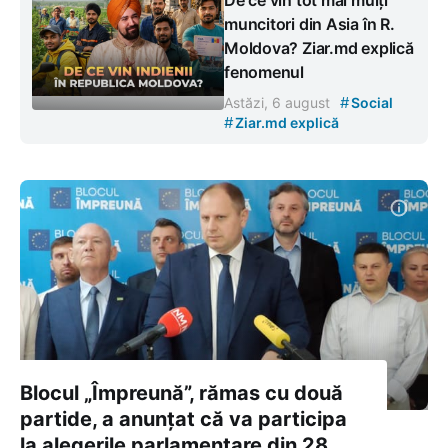
muncitori din Asia în R.
Moldova? Ziar.md explică
fenomenul
#
Astăzi, 6 august
Social
#
Ziar.md explică
Blocul „Împreună”, rămas cu două
partide, a anunțat că va participa
la alegerile parlamentare din 28