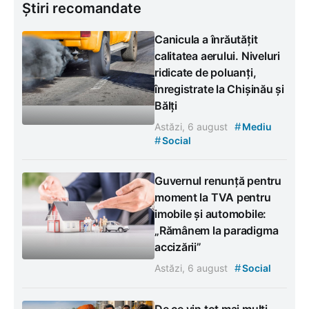
Știri recomandate
Canicula a înrăutățit
calitatea aerului. Niveluri
ridicate de poluanți,
înregistrate la Chișinău și
Bălți
#
Astăzi, 6 august
Mediu
#
Social
Guvernul renunță pentru
moment la TVA pentru
imobile și automobile:
„Rămânem la paradigma
accizării”
#
Astăzi, 6 august
Social
De ce vin tot mai mulți