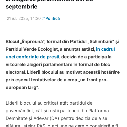
septembrie
#
21 iul. 2025, 14:20
Politică
Blocul „Împreună”, format din Partidul „Schimbării” și
Partidul Verde Ecologist, a anunțat astăzi,
în cadrul
unei conferințe de presă
, decizia de a participa la
viitoarele alegeri parlamentare în format de bloc
electoral. Liderii blocului au motivat această hotărâre
prin eșecul tentativelor de a crea „un front pro-
european larg”.
Liderii blocului au criticat atât partidul de
guvernământ, cât și foștii parteneri din Platforma
Demnitate și Adevăr (DA) pentru decizia de a se
alătura listelor PAS, o acțiune pe care o consideră a fi