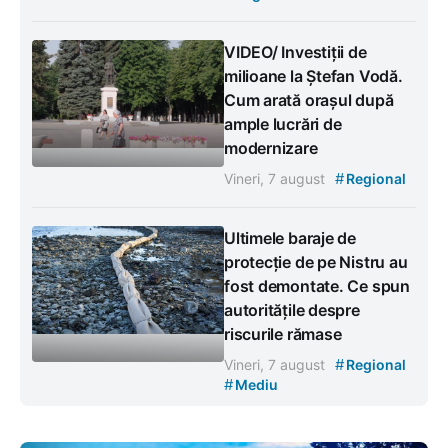
VIDEO/ Investiții de
milioane la Ștefan Vodă.
Cum arată orașul după
ample lucrări de
modernizare
#
Vineri, 7 august
Regional
Ultimele baraje de
protecție de pe Nistru au
fost demontate. Ce spun
autoritățile despre
riscurile rămase
#
Vineri, 7 august
Regional
#
Mediu