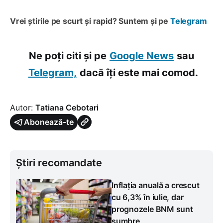
Vrei știrile pe scurt și rapid? Suntem și pe
Telegram
Ne poți citi și pe
Google News
sau
Telegram,
dacă îți este mai comod.
Autor:
Tatiana Cebotari
Abonează-te
Știri recomandate
Inflația anuală a crescut
cu 6,3% în iulie, dar
prognozele BNM sunt
sumbre