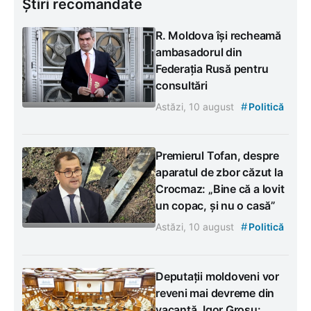
Știri recomandate
R. Moldova își recheamă
ambasadorul din
Federația Rusă pentru
consultări
#
Astăzi, 10 august
Politică
Premierul Tofan, despre
aparatul de zbor căzut la
Crocmaz: „Bine că a lovit
un copac, și nu o casă”
#
Astăzi, 10 august
Politică
Deputații moldoveni vor
reveni mai devreme din
vacanță. Igor Grosu: