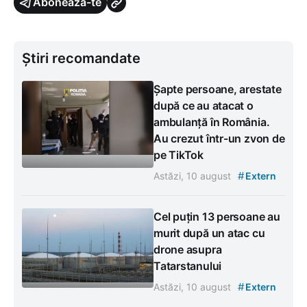
Abonează-te
Știri recomandate
Șapte persoane, arestate
după ce au atacat o
ambulanță în România.
Au crezut într-un zvon de
pe TikTok
#
Astăzi, 10 august
Extern
Cel puțin 13 persoane au
murit după un atac cu
drone asupra
Tatarstanului
#
Astăzi, 10 august
Extern