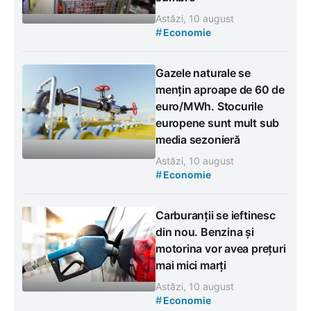
Astăzi, 10 august
#
Economie
Gazele naturale se
mențin aproape de 60 de
euro/MWh. Stocurile
europene sunt mult sub
media sezonieră
Astăzi, 10 august
#
Economie
Carburanții se ieftinesc
din nou. Benzina și
motorina vor avea prețuri
mai mici marți
Astăzi, 10 august
#
Economie