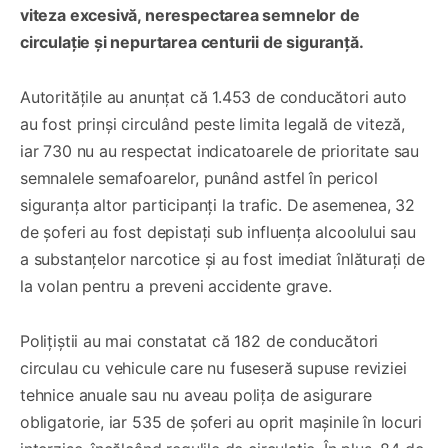
viteza excesivă, nerespectarea semnelor de
circulație și nepurtarea centurii de siguranță.
Autoritățile au anunțat că 1.453 de conducători auto
au fost prinși circulând peste limita legală de viteză,
iar 730 nu au respectat indicatoarele de prioritate sau
semnalele semafoarelor, punând astfel în pericol
siguranța altor participanți la trafic. De asemenea, 32
de șoferi au fost depistați sub influența alcoolului sau
a substanțelor narcotice și au fost imediat înlăturați de
la volan pentru a preveni accidente grave.
Polițiștii au mai constatat că 182 de conducători
circulau cu vehicule care nu fuseseră supuse reviziei
tehnice anuale sau nu aveau polița de asigurare
obligatorie, iar 535 de șoferi au oprit mașinile în locuri