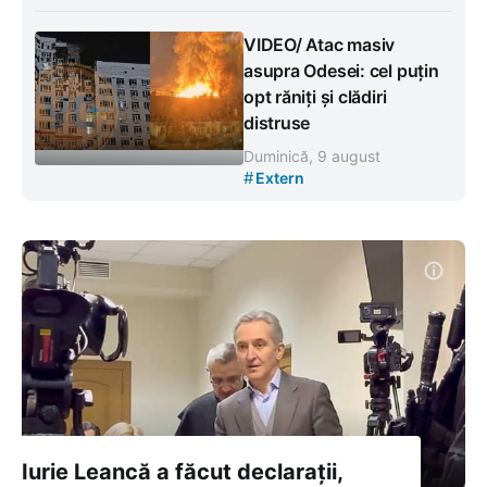
VIDEO/ Atac masiv
asupra Odesei: cel puțin
opt răniți și clădiri
distruse
Duminică, 9 august
#
Extern
Iurie Leancă a făcut declarații,