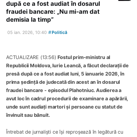
după ce a fost audiat în dosarul
fraudei bancare: „Nu mi‑am dat
demisia la timp”
#
05 ian. 2026, 10:40
Politică
ACTUALIZARE (13:56)
Fostul prim‑ministru al
Republicii Moldova, Iurie Leancă, a făcut declarații de
presă după ce a fost audiat luni, 5 ianuarie 2026, în
prima ședință de judecată din acest an în dosarul
fraudei bancare - episodul Plahotniuc. Audierea a
avut loc în cadrul procedurii de examinare a apărării,
unde sunt audiați martori și persoane cu statut de
învinuit sau bănuit.
Întrebat de jurnaliști ce își reproșează în legătură cu