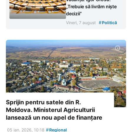
„Trebuie să livrăm niște
decizii”
#
Vineri, 7 august
Politică
Sprijin pentru satele din R.
Moldova. Ministerul Agriculturii
lansează un nou apel de finanțare
#
05 ian. 2026, 10:18
Regional