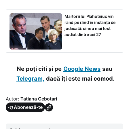
Martorii lui Plahotniuc vin
rând pe rând în instanța de
judecată: cine a mai fost
audiat dintre cei 27
Ne poți citi și pe
Google News
sau
Telegram,
dacă îți este mai comod.
Autor:
Tatiana Cebotari
Abonează-te