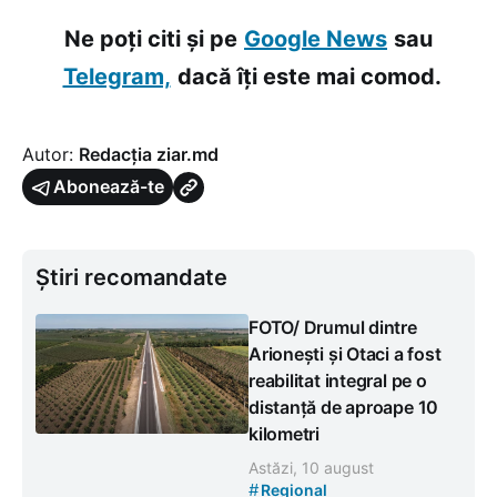
Ne poți citi și pe
Google News
sau
Telegram,
dacă îți este mai comod.
Autor:
Redacția ziar.md
Abonează-te
Știri recomandate
FOTO/ Drumul dintre
Arionești și Otaci a fost
reabilitat integral pe o
distanță de aproape 10
kilometri
Astăzi, 10 august
#
Regional