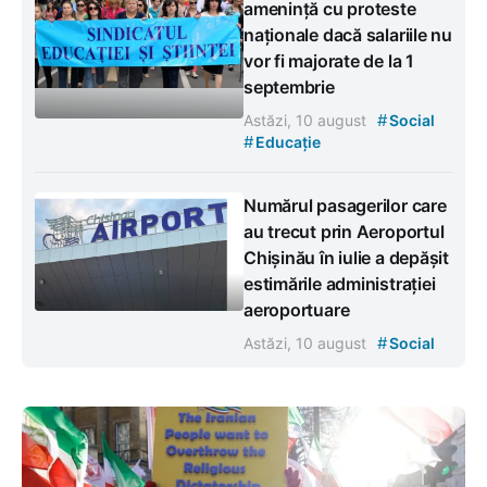
amenință cu proteste
naționale dacă salariile nu
vor fi majorate de la 1
septembrie
#
Astăzi, 10 august
Social
#
Educație
Numărul pasagerilor care
au trecut prin Aeroportul
Chișinău în iulie a depășit
estimările administrației
aeroportuare
#
Astăzi, 10 august
Social