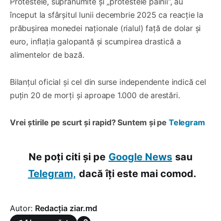
Protestele, supranumite și „protestele pâinii”, au
început la sfârșitul lunii decembrie 2025 ca reacție la
prăbușirea monedei naționale (rialul) față de dolar și
euro, inflația galopantă și scumpirea drastică a
alimentelor de bază.
Bilanțul oficial și cel din surse independente indică cel
puțin 20 de morți și aproape 1.000 de arestări.
Vrei știrile pe scurt și rapid? Suntem și pe
Telegram
Ne poți citi și pe
Google News
sau
Telegram,
dacă îți este mai comod.
Autor:
Redacția ziar.md