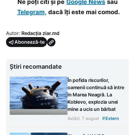
Ne poți citi și pe
Google News
sau
Telegram,
dacă îți este mai comod.
Autor:
Redacția ziar.md
Abonează-te
Știri recomandate
În pofida riscurilor,
oamenii continuă să intre
în Marea Neagră. La
Koblevo, explozia unei
mine a ucis un bărbat
#
Astăzi, 7 august
Extern