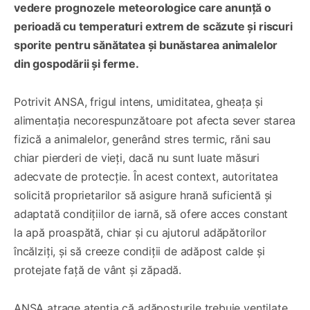
vedere prognozele meteorologice care anunță o
perioadă cu temperaturi extrem de scăzute și riscuri
sporite pentru sănătatea și bunăstarea animalelor
din gospodării și ferme.
Potrivit ANSA, frigul intens, umiditatea, gheața și
alimentația necorespunzătoare pot afecta sever starea
fizică a animalelor, generând stres termic, răni sau
chiar pierderi de vieți, dacă nu sunt luate măsuri
adecvate de protecție. În acest context, autoritatea
solicită proprietarilor să asigure hrană suficientă și
adaptată condițiilor de iarnă, să ofere acces constant
la apă proaspătă, chiar și cu ajutorul adăpătorilor
încălziți, și să creeze condiții de adăpost calde și
protejate față de vânt și zăpadă.
ANSA atrage atenția că adăposturile trebuie ventilate