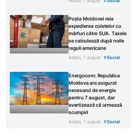
#
Astăzi, 7 august
Social
Poșta Moldovei reia
expedierea coletelor cu
mărfuri către SUA. Taxele
se calculează după noile
reguli americane
#
Astăzi, 7 august
Social
Energocom: Republica
Moldova are asigurat
necesarul de energie
pentru 7 august, dar
avertizează că urmează
scumpiri
#
Astăzi, 7 august
Social