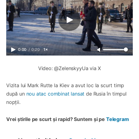
0:00
/
0:20
1×
Video: @ZelenskyyUa via X
Vizita lui Mark Rutte la Kiev a avut loc la scurt timp
după un
nou atac combinat lansat
de Rusia în timpul
nopții.
Vrei știrile pe scurt și rapid? Suntem și pe
Telegram