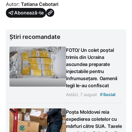
Autor:
Tatiana Cebotari
Abonează-te
Știri recomandate
FOTO/ Un colet poștal
trimis din Ucraina
ascundea preparate
injectabile pentru
înfrumusețare. Oamenii
legii le-au confiscat
#
Astăzi, 7 august
Social
Poșta Moldovei reia
expedierea coletelor cu
mărfuri către SUA. Taxele