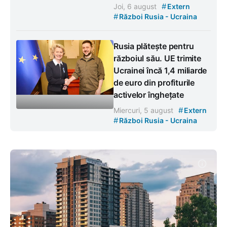
#
Joi, 6 august
Extern
#
Război Rusia - Ucraina
Rusia plătește pentru
războiul său. UE trimite
Ucrainei încă 1,4 miliarde
de euro din profiturile
activelor înghețate
#
Miercuri, 5 august
Extern
#
Război Rusia - Ucraina