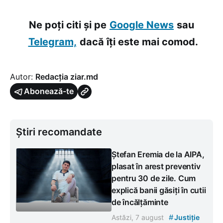
Ne poți citi și pe
Google News
sau
Telegram,
dacă îți este mai comod.
Autor:
Redacția ziar.md
Abonează-te
Știri recomandate
Ștefan Eremia de la AIPA,
plasat în arest preventiv
pentru 30 de zile. Cum
explică banii găsiți în cutii
de încălțăminte
#
Astăzi, 7 august
Justiție