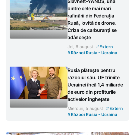
Slavneft-YANOS, una
dintre cele mai mari
rafinării din Federația
Rusă, lovită de drone.
Criza de carburanți se
adâncește
#
Joi, 6 august
Extern
#
Război Rusia - Ucraina
Rusia plătește pentru
războiul său. UE trimite
Ucrainei încă 1,4 miliarde
de euro din profiturile
activelor înghețate
#
Miercuri, 5 august
Extern
#
Război Rusia - Ucraina