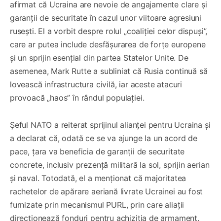
afirmat că Ucraina are nevoie de angajamente clare și
garanții de securitate în cazul unor viitoare agresiuni
rusești. El a vorbit despre rolul „coaliției celor dispuși”,
care ar putea include desfășurarea de forțe europene
și un sprijin esențial din partea Statelor Unite. De
asemenea, Mark Rutte a subliniat că Rusia continuă să
lovească infrastructura civilă, iar aceste atacuri
provoacă „haos” în rândul populației.
Șeful NATO a reiterat sprijinul alianței pentru Ucraina și
a declarat că, odată ce se va ajunge la un acord de
pace, țara va beneficia de garanții de securitate
concrete, inclusiv prezență militară la sol, sprijin aerian
și naval. Totodată, el a menționat că majoritatea
rachetelor de apărare aeriană livrate Ucrainei au fost
furnizate prin mecanismul PURL, prin care aliații
direcționează fonduri pentru achiziția de armament.