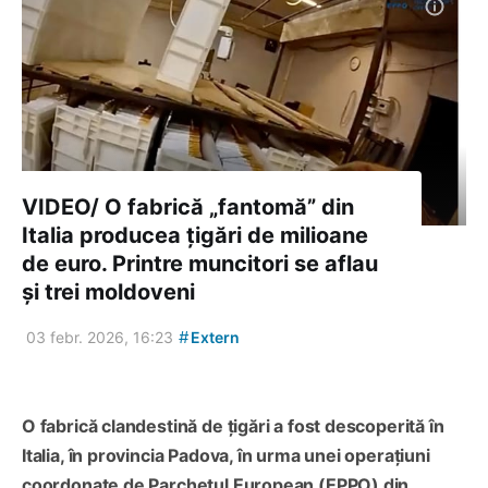
VIDEO/ O fabrică „fantomă” din
Italia producea țigări de milioane
de euro. Printre muncitori se aflau
și trei moldoveni
#
03 febr. 2026, 16:23
Extern
O fabrică clandestină de țigări a fost descoperită în
Italia, în provincia Padova, în urma unei operațiuni
coordonate de Parchetul European (EPPO) din