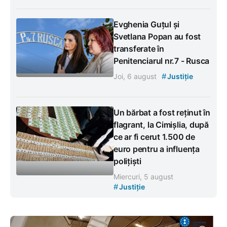
Evghenia Guțul și
Svetlana Popan au fost
transferate în
Penitenciarul nr.7 - Rusca
#
Joi, 6 august
Justiție
Un bărbat a fost reținut în
flagrant, la Cimișlia, după
ce ar fi cerut 1.500 de
euro pentru a influența
polițiști
Miercuri, 5 august
#
Justiție