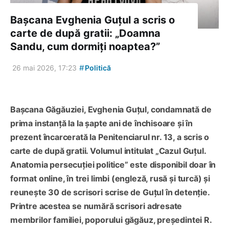
Bașcana Evghenia Guțul a scris o
carte de după gratii: „Doamna
Sandu, cum dormiți noaptea?”
#
26 mai 2026, 17:23
Politică
Bașcana Găgăuziei, Evghenia Guțul, condamnată de
prima instanță la la șapte ani de închisoare și în
prezent încarcerată la Penitenciarul nr. 13, a scris o
carte de după gratii. Volumul intitulat „Cazul Guțul.
Anatomia persecuției politice” este disponibil doar în
format online, în trei limbi (engleză, rusă și turcă) și
reunește 30 de scrisori scrise de Guțul în detenție.
Printre acestea se numără scrisori adresate
membrilor familiei, poporului găgăuz, președintei R.