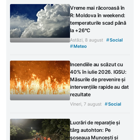
Vreme mai răcoroasă în
R: Moldova în weekend:
temperaturile scad până
la +26°C
#
Astăzi, 8 august
Social
#
Meteo
Incendiile au scăzut cu
40% în iulie 2026. IGSU:
Măsurile de prevenire și
intervențiile rapide au dat
rezultate
#
Vineri, 7 august
Social
Lucrări de reparație și
târg autohton: Pe
șoseaua Muncești și