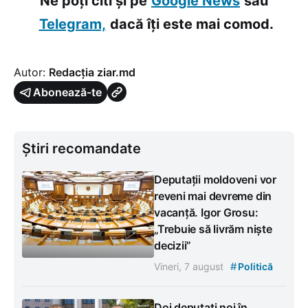
Ne poți citi și pe
Google News
sau
Telegram,
dacă îți este mai comod.
Autor:
Redacția ziar.md
Abonează-te
Știri recomandate
Deputații moldoveni vor
reveni mai devreme din
vacanță. Igor Grosu:
„Trebuie să livrăm niște
decizii”
#
Vineri, 7 august
Politică
Doi deputați noi în