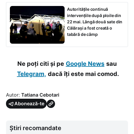
Autoritățile continuă
intervențiile după ploile din
22 mai. Lângă două sate din
Călărași a fost creată o
tabără de câmp
Ne poți citi și pe
Google News
sau
Telegram,
dacă îți este mai comod.
Autor:
Tatiana Cebotari
Abonează-te
Știri recomandate