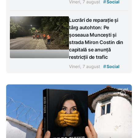
#
Vineri, 7 august
Social
Lucrări de reparație și
târg autohton: Pe
șoseaua Muncești și
strada Miron Costin din
capitală se anunță
restricții de trafic
#
Vineri, 7 august
Social