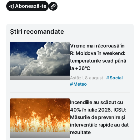
Abonează-te
Știri recomandate
Vreme mai răcoroasă în
R: Moldova în weekend:
temperaturile scad până
la +26°C
#
Astăzi, 8 august
Social
#
Meteo
Incendiile au scăzut cu
40% în iulie 2026. IGSU:
Măsurile de prevenire și
intervențiile rapide au dat
rezultate