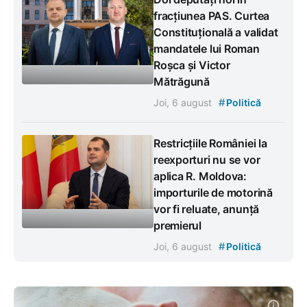
fracțiunea PAS. Curtea
Constituțională a validat
mandatele lui Roman
Roșca și Victor
Mătrăgună
#
Joi, 6 august
Politică
Restricțiile României la
reexporturi nu se vor
aplica R. Moldova:
importurile de motorină
vor fi reluate, anunță
premierul
#
Joi, 6 august
Politică