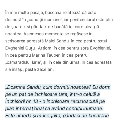
În mai multe pasaje, bașcana relatează că este
deținută în „condiții inumane”, iar penitenciarul este plin
de șoareci și gândaci de bucătărie, care aleargă
noaptea. Asemenea momente se regăsesc în
scrisoarea adresată Maiei Sandu, în cea pentru soțul
Evgheniei Guțul, Artiom, în cea pentru sora Evghieniei,
în cea pentru Marina Tauber, în cea pentru
„camaradului Iurie”, și, în cele din urmă, în cea adresată
sie însăși, peste zece ani.
„Doamna Sandu, cum dormiți noaptea? Eu dorm
pe un pat de închisoare tare, într-o celulă a
Închisorii nr. 13 - o închisoare recunoscută pe
plan internațional ca având condiții inumane.
Este umedă și mucegăită; gândaci de bucătărie