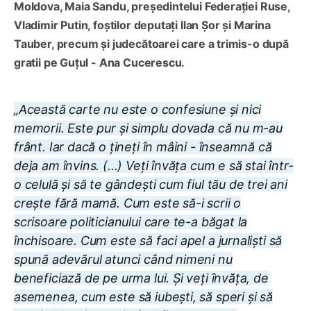
Moldova, Maia Sandu, președintelui Federației Ruse,
Vladimir Putin, foștilor deputați Ilan Șor și Marina
Tauber, precum și judecătoarei care a trimis-o după
gratii pe Guțul - Ana Cucerescu.
„Această carte nu este o confesiune și nici
memorii. Este pur și simplu dovada că nu m-au
frânt. Iar dacă o țineți în mâini - înseamnă că
deja am învins. (...) Veți învăța cum e să stai într-
o celulă și să te gândești cum fiul tău de trei ani
crește fără mamă. Cum este să-i scrii o
scrisoare politicianului care te-a băgat la
închisoare. Cum este să faci apel a jurnaliști să
spună adevărul atunci când nimeni nu
beneficiază de pe urma lui. Și veți învăța, de
asemenea, cum este să iubești, să speri și să