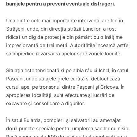
barajele pentru a preveni eventuale distrugeri.
Una dintre cele mai importante intervenții are loc în
Strășeni, unde, din direcția străzii Luncilor, a fost
ridicat un dig de protecție din pământ cu o înălțime
impresionantă de trei metri. Autoritățile încearcă astfel
să împiedice revărsarea apelor spre zonele locuite.
Situația este tensionată și pe albia râului Ichel, în satul
Pașcani, unde utilajele grele curăță și deblochează
cursul apei pe tronsonul dintre Pașcani și Cricova. În
apropierea localității sunt efectuate și lucrări de
excavare și consolidare a digurilor.
În satul Bularda, pompierii și salvatorii au amenajat
două puncte speciale pentru umplerea sacilor cu nisip.
Până acum, peste 500 de saci au fost amplasați de-a