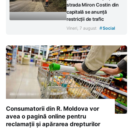
strada Miron Costin din
capitală se anunță
restricții de trafic
#
Vineri, 7 august
Social
Consumatorii din R. Moldova vor
avea o pagină online pentru
reclamații și apărarea drepturilor