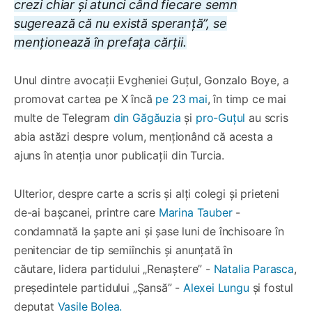
crezi chiar și atunci când fiecare semn
sugerează că nu există speranță”, se
menționează în prefața cărții.
Unul dintre avocații Evgheniei Guțul, Gonzalo Boye, a
promovat cartea pe X încă
pe 23 mai
, în timp ce mai
multe de Telegram
din Găgăuzia
și
pro-Guțul
au scris
abia astăzi despre volum, menționând că acesta a
ajuns în atenția unor publicații din Turcia.
Ulterior, despre carte a scris și alți colegi și prieteni
de-ai bașcanei, printre care
Marina Tauber
-
condamnată la șapte ani și șase luni de închisoare în
penitenciar de tip semiînchis și anunțată în
căutare, lidera partidului „Renaștere” -
Natalia Parasca
,
președintele partidului „Șansă” -
Alexei Lungu
și fostul
deputat
Vasile Bolea.