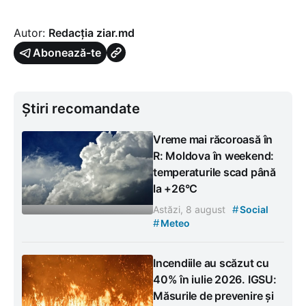
Autor:
Redacția ziar.md
Abonează-te
Știri recomandate
Vreme mai răcoroasă în
R: Moldova în weekend:
temperaturile scad până
la +26°C
#
Astăzi, 8 august
Social
#
Meteo
Incendiile au scăzut cu
40% în iulie 2026. IGSU:
Măsurile de prevenire și