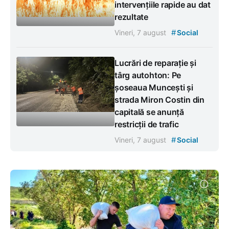
intervențiile rapide au dat
rezultate
#
Vineri, 7 august
Social
Lucrări de reparație și
târg autohton: Pe
șoseaua Muncești și
strada Miron Costin din
capitală se anunță
restricții de trafic
#
Vineri, 7 august
Social