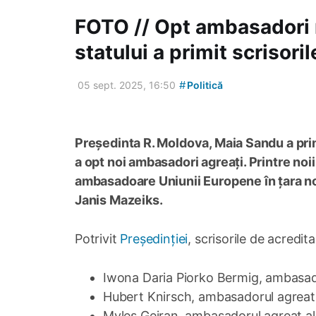
FOTO // Opt ambasadori n
statului a primit scrisori
#
05 sept. 2025, 16:50
Politică
Președinta R. Moldova, Maia Sandu a primi
a opt noi ambasadori agreați. Printre noi
ambasadoare Uniunii Europene în țara n
Janis Mazeiks.
Potrivit
Președinției
, scrisorile de acredi
Iwona Daria Piorko Bermig, ambasado
Hubert Knirsch, ambasadorul agreat 
Myles Geiran, ambasadorul agreat al 