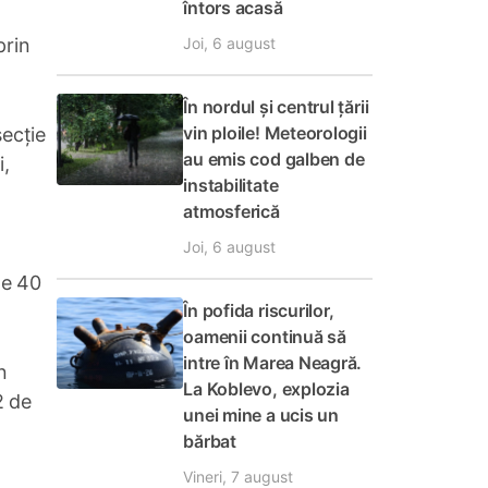
întors acasă
Joi, 6 august
prin
În nordul și centrul țării
vin ploile! Meteorologii
secție
au emis cod galben de
i,
instabilitate
atmosferică
Joi, 6 august
de 40
În pofida riscurilor,
oamenii continuă să
intre în Marea Neagră.
n
La Koblevo, explozia
2 de
unei mine a ucis un
bărbat
Vineri, 7 august