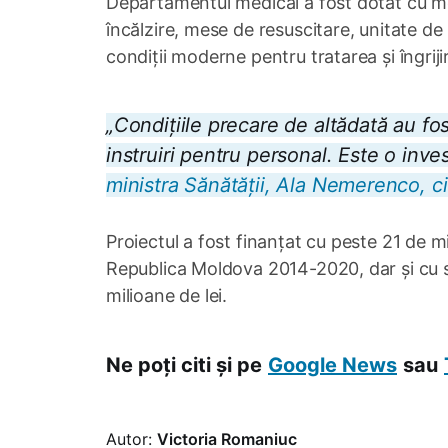
Departamentul medical a fost dotat cu mes
încălzire, mese de resuscitare, unitate d
condiții moderne pentru tratarea și îngrij
„
Condițiile precare de altădată au fo
instruiri pentru personal. Este o invest
ministra Sănătății, Ala Nemerenco, c
Proiectul a fost finanțat cu peste 21 de 
Republica Moldova 2014-2020, dar și cu spri
milioane de lei.
Ne poți citi și pe
Google News
sau
Autor:
Victoria Romaniuc