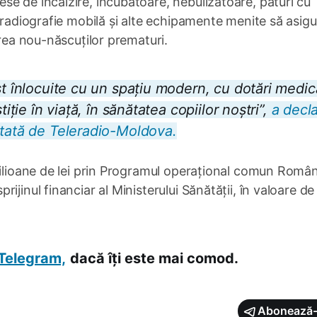
e de încălzire, incubatoare, nebulizatoare, paturi cu
e radiografie mobilă și alte echipamente menite să asigu
irea nou-născuților prematuri.
st înlocuite cu un spațiu modern, cu dotări medica
iție în viață, în sănătatea copiilor noștri
”,
a decla
itată de Teleradio-Moldova.
milioane de lei prin Programul operațional comun Român
jinul financiar al Ministerului Sănătății, în valoare de
Telegram,
dacă îți este mai comod.
Abonează-