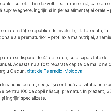
cuților cu retard în dezvoltarea intrauterină, care au o
 supraveghere, îngrijiri și inițierea alimentației orale – 
e maternitățile republicii de nivelul I și II. Totodată, în 
onale ale prematurilor – profilaxia malnutriției, anemie
pătrați și dispune de 41 de paturi, cu o capacitate de
anual. Aceasta nu a fost reparată capital de mai bine 
Sergiu Gladun,
citat de Teleradio-Moldova.
 luna iunie curent, secția își continuă activitatea într-u
ale pentru 100 de copii născuți prematur. În prezent, 3
 îngrijiri specializate.