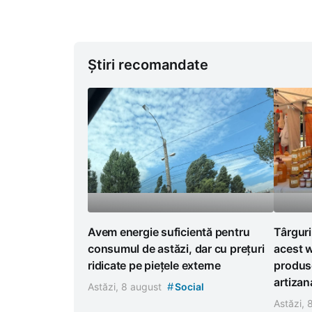
Știri recomandate
Avem energie suficientă pentru
Târguri
consumul de astăzi, dar cu prețuri
acest w
ridicate pe piețele externe
produse
artizan
#
Astăzi, 8 august
Social
Astăzi,