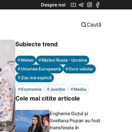
Despre noi
Caută
Subiecte trend
#
#
Meteo
Război Rusia - Ucraina
#
#
Uniunea Europeană
Curs valutar
#
Ziar.md explică
#
#
#
Economie
Justiție
Mediu
Cele mai citite articole
Evghenia Guțul și
Svetlana Popan au fost
transferate în