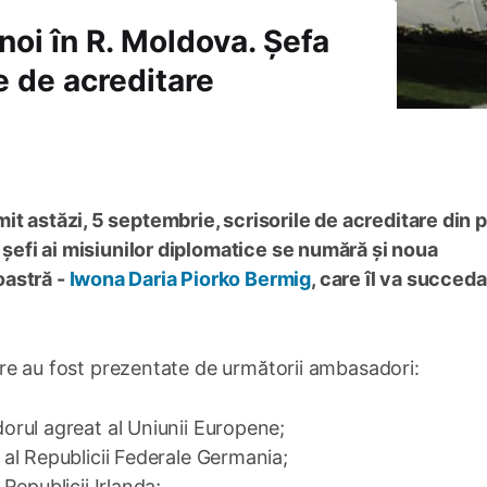
oi în R. Moldova. Șefa
le de acreditare
t astăzi, 5 septembrie, scrisorile de acreditare din 
i șefi ai misiunilor diplomatice se numără și noua
oastră -
Iwona Daria Piorko Bermig
, care îl va succed
tare au fost prezentate de următorii ambasadori:
rul agreat al Uniunii Europene;
al Republicii Federale Germania;
Republicii Irlanda;