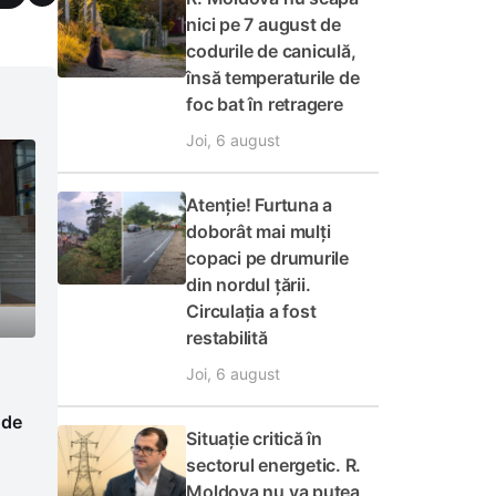
nici pe 7 august de
codurile de caniculă,
însă temperaturile de
foc bat în retragere
Joi, 6 august
Atenție! Furtuna a
doborât mai mulți
copaci pe drumurile
din nordul țării.
Circulația a fost
restabilită
Joi, 6 august
 de
Situație critică în
sectorul energetic. R.
Moldova nu va putea