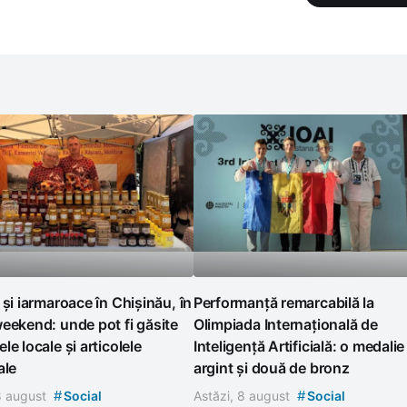
 și iarmaroace în Chișinău, în
Performanță remarcabilă la
eekend: unde pot fi găsite
Olimpiada Internațională de
le locale și articolele
Inteligență Artificială: o medalie
ale
argint și două de bronz
#
#
 8 august
Social
Astăzi, 8 august
Social