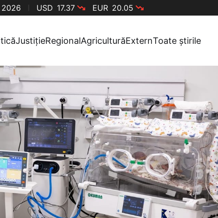
, 2026
USD
17.37
EUR
20.05
itică
Justiție
Regional
Agricultură
Extern
Toate știrile