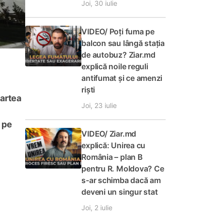
Joi, 30 iulie
VIDEO/ Poți fuma pe
balcon sau lângă stația
de autobuz? Ziar.md
explică noile reguli
antifumat și ce amenzi
riști
partea
Joi, 23 iulie
a pe
VIDEO/ Ziar.md
explică: Unirea cu
România – plan B
pentru R. Moldova? Ce
s-ar schimba dacă am
deveni un singur stat
Joi, 2 iulie