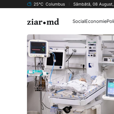
25°C
Columbus
Sâmbătă, 08 August
Social
Economie
Pol