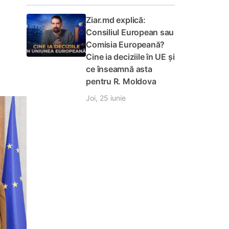
Ziar.md explică:
Consiliul European sau
Comisia Europeană?
Cine ia deciziile în UE și
ce înseamnă asta
pentru R. Moldova
Joi, 25 iunie