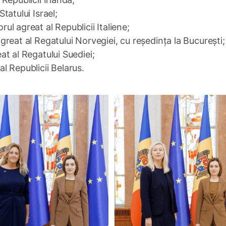
atului Israel;
l agreat al Republicii Italiene;
reat al Regatului Norvegiei, cu reședința la București;
t al Regatului Suediei;
 Republicii Belarus.