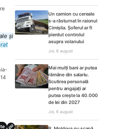
re
Un camion cu cereale
s-a răsturnat în raionul
Cimișlia. Șoferul ar fi
pierdut controlul
le și
asupra volanului
rat
Joi, 6 august
Mai mulți bani ar putea
ia-
rămâne din salariu.
 14
Scutirea personală
pentru angajați ar
putea crește la 40.000
de lei din 2027
Joi, 6 august
te
R. Moldova nu scapă