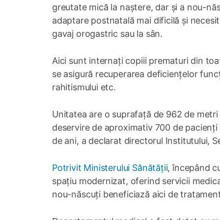
greutate mică la naștere, dar și a nou-năs
adaptare postnatală mai dificilă și necesită
gavaj orogastric sau la sân.
Aici sunt internați copiii prematuri din toat
se asigură recuperarea deficiențelor funcți
rahitismului etc.
Unitatea are o suprafață de 962 de metri 
deservire de aproximativ 700 de pacienți 
de ani, a declarat directorul Institutului, 
Potrivit Ministerului Sănătății
, începând cu
spațiu modernizat, oferind servicii medic
nou-născuți beneficiază aici de tratament și