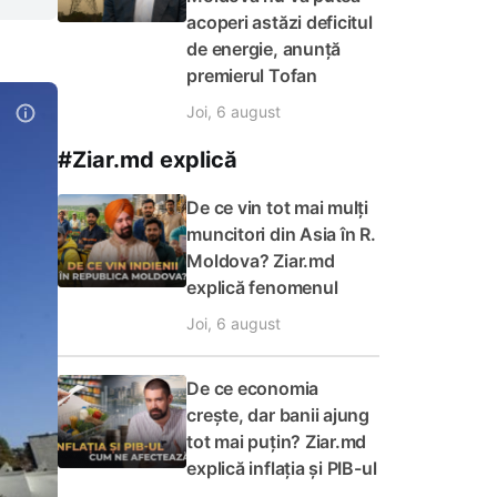
acoperi astăzi deficitul
de energie, anunță
premierul Tofan
Joi, 6 august
#Ziar.md explică
De ce vin tot mai mulți
muncitori din Asia în R.
Moldova? Ziar.md
explică fenomenul
Joi, 6 august
De ce economia
crește, dar banii ajung
tot mai puțin? Ziar.md
explică inflația și PIB-ul