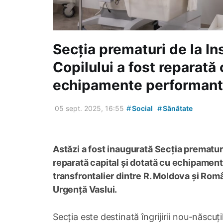
Secția prematuri de la In
Copilului a fost reparată 
echipamente performan
#
#
05 sept. 2025, 16:55
Social
Sănătate
Astăzi a fost inaugurată Secția prematuri
reparată capital și dotată cu echipament
transfrontalier dintre R. Moldova și Rom
Urgență Vaslui.
Secția este destinată îngrijirii nou-născu