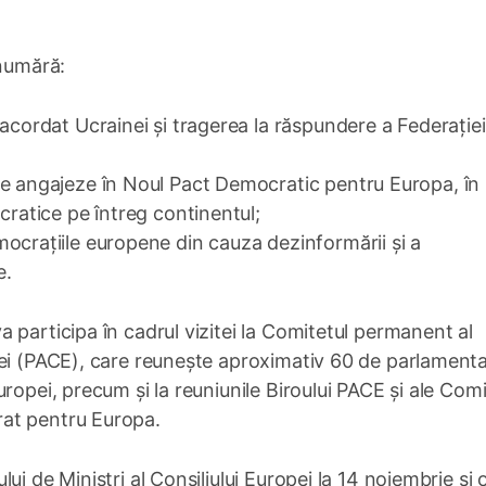
 numără:
 acordat Ucrainei și tragerea la răspundere a Federație
se angajeze în Noul Pact Democratic pentru Europa, în
cratice pe întreg continentul;
ocrațiile europene din cauza dezinformării și a
e.
 participa în cadrul vizitei la Comitetul permanent al
ei (PACE), care reunește aproximativ 60 de parlamenta
ropei, precum și la reuniunile Biroului PACE și ale Comi
at pentru Europa.
i de Miniștri al Consiliului Europei la 14 noiembrie și 