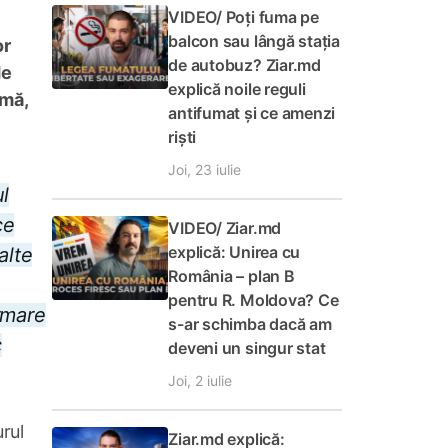
VIDEO/ Poți fuma pe
balcon sau lângă stația
or
de autobuz? Ziar.md
de
explică noile reguli
rmă,
antifumat și ce amenzi
riști
Joi, 23 iulie
ul
ce
VIDEO/ Ziar.md
explică: Unirea cu
alte
România – plan B
pentru R. Moldova? Ce
rmare
s-ar schimba dacă am
c
deveni un singur stat
Joi, 2 iulie
rul
Ziar.md explică: