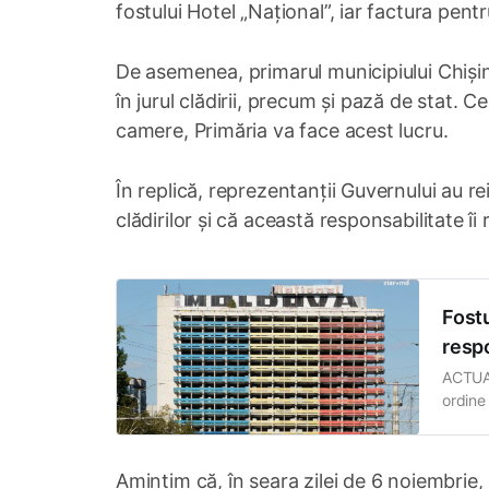
fostului Hotel „Național”, iar factura pentru
De asemenea, primarul municipiului Chiși
în jurul clădirii, precum și pază de stat. 
camere, Primăria va face acest lucru.
În replică, reprezentanții Guvernului au re
clădirilor și că această responsabilitate îi 
Fostu
respo
ACTUAL
ordine 
respons
Moldov
de stat
Amintim că, în seara zilei de 6 noiembrie,