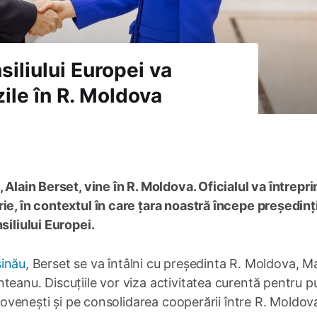
siliului Europei va
zile în R. Moldova
 Alain Berset, vine în R. Moldova. Oficialul va întrepr
ie, în contextul în care țara noastră începe președinț
siliului Europei.
șinău
, Berset se va întâlni cu președinta R. Moldova, M
teanu. Discuțiile vor viza activitatea curentă pentru 
ldovenești și pe consolidarea cooperării între R. Moldova