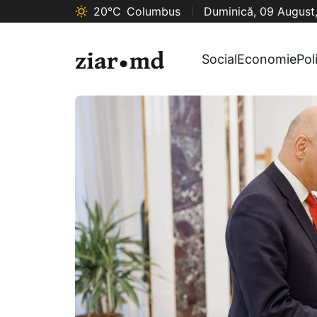
20°C
Columbus
Duminică, 09 August
Social
Economie
Pol