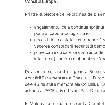
Consiliul Europei.
Printre subiectele de pe ordinea de zi se
angajamentul de a continua sprijinul
pentru războiul de agresiune;
necesitatea ca statele europene să 
vederea consolidării securității demo
provocările cu care se confruntă dem
interferențelor informaționale străin
De asemenea, secretarul general Berset va
Adunării Parlamentare a Consiliului Europ
cele 46 de state membre ale Consiliului Eu
ad-hoc al PACE privind Noul Pact Democr
R. Moldova a preluat președinția Comitetulu