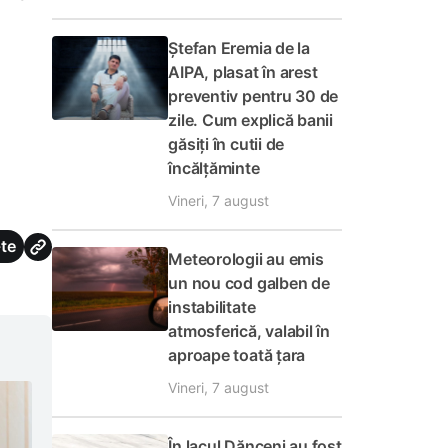
Ștefan Eremia de la
AIPA, plasat în arest
preventiv pentru 30 de
zile. Cum explică banii
găsiți în cutii de
încălțăminte
Vineri, 7 august
te
Meteorologii au emis
un nou cod galben de
instabilitate
atmosferică, valabil în
aproape toată țara
Vineri, 7 august
În lacul Dănceni au fost