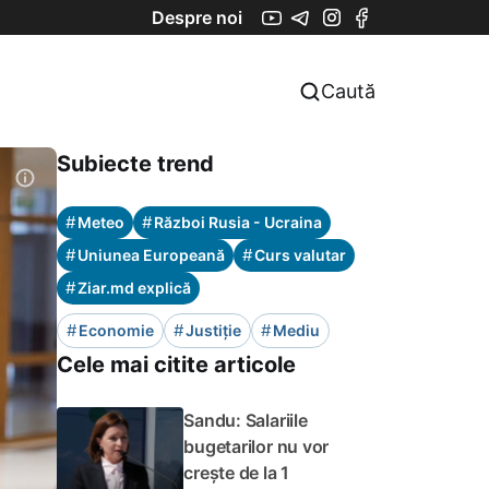
Despre noi
Caută
Subiecte trend
#
#
Meteo
Război Rusia - Ucraina
#
#
Uniunea Europeană
Curs valutar
#
Ziar.md explică
#
#
#
Economie
Justiție
Mediu
Cele mai citite articole
Sandu: Salariile
bugetarilor nu vor
crește de la 1