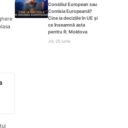
.
Consiliul European sau
Comisia Europeană?
Cine ia deciziile în UE și
ghere
ce înseamnă asta
plasa
pentru R. Moldova
Joi, 25 iunie
ă
-
 pază
țul