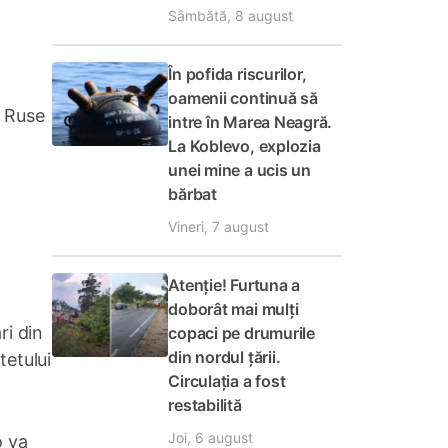
Sâmbătă, 8 august
În pofida riscurilor,
oamenii continuă să
i Ruse
intre în Marea Neagră.
La Koblevo, explozia
unei mine a ucis un
bărbat
Vineri, 7 august
Atenție! Furtuna a
doborât mai mulți
ri din
copaci pe drumurile
din nordul țării.
tetului
Circulația a fost
restabilită
Joi, 6 august
o va