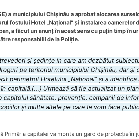
E) a municipiului Chișinău a aprobat alocarea sursel
rul fostului Hotel „Național” și instalarea camerelor 
an, a făcut un anunț în acest sens cu puțin timp în u
tre responsabilii de la Poliție.
ntrevederi și ședințe în care am dezbătut subiect
roguri pe teritoriul municipiului Chișinău, dar și 
t perimetrul Hotelului „Național” și a identifica 
t în capitală.(...) Urmează să fie actualizat un plan
a capitolul sănătate, prevenție, campanii de info
 copiilor și multe altele pe care le vom face publi
ă Primăria capitalei va monta un gard de protecție în ju