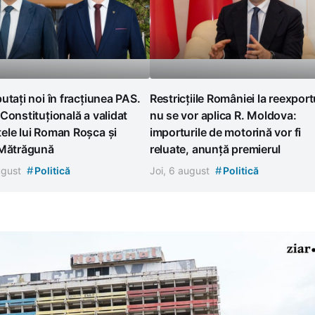
utați noi în fracțiunea PAS.
Restricțiile României la reexport
Constituțională a validat
nu se vor aplica R. Moldova:
ele lui Roman Roșca și
importurile de motorină vor fi
 Mătrăgună
reluate, anunță premierul
#
#
august
Politică
Joi, 6 august
Politică