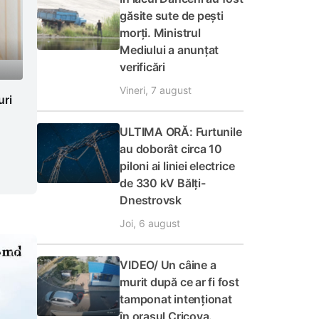
găsite sute de pești
morți. Ministrul
Mediului a anunțat
verificări
Vineri, 7 august
uri
ULTIMA ORĂ: Furtunile
au doborât circa 10
piloni ai liniei electrice
de 330 kV Bălți-
Dnestrovsk
Joi, 6 august
VIDEO/ Un câine a
murit după ce ar fi fost
tamponat intenționat
în orașul Cricova.