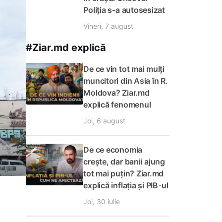
Poliția s-a autosesizat
Vineri, 7 august
#Ziar.md explică
De ce vin tot mai mulți
muncitori din Asia în R.
Moldova? Ziar.md
explică fenomenul
Joi, 6 august
De ce economia
crește, dar banii ajung
tot mai puțin? Ziar.md
explică inflația și PIB-ul
Joi, 30 iulie