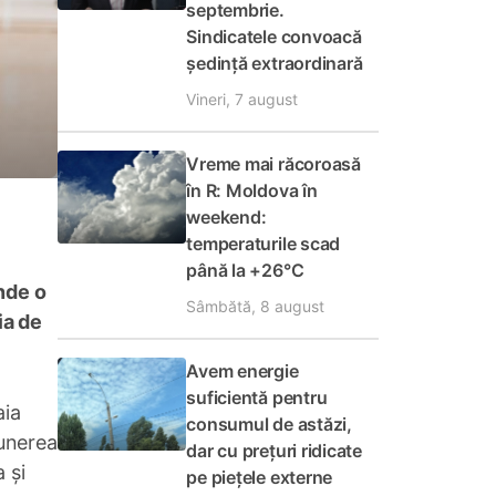
septembrie.
Sindicatele convoacă
ședință extraordinară
Vineri, 7 august
Vreme mai răcoroasă
în R: Moldova în
weekend:
temperaturile scad
până la +26°C
inde o
Sâmbătă, 8 august
ia de
Avem energie
suficientă pentru
aia
consumul de astăzi,
punerea
dar cu prețuri ridicate
 și
pe piețele externe