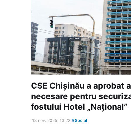
CSE Chișinău a aprobat a
necesare pentru securiza
fostului Hotel „Național”
#
18 nov. 2025, 13:22
Social