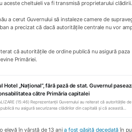
 aceste cheltuieli va fi transmisă proprietarului clădirii
nău a cerut Guvernului să instaleze camere de suprave
Ceban a precizat că dacă autoritățile centrale nu vor am
iterat că autoritățile de ordine publică nu asigură paza
revine Primăriei.
l Hotel „Național”, fără pază de stat. Guvernul paseaz
nsabilitatea către Primăria capitalei
IZARE (15:46) Reprezentanții Guvernului au reiterat că autoritățile de
publică nu asigură securizarea clădirilor din capitală și că această
abilitate le revine autorităților municipale. Reacția, citată de Teleradio
a, a venit după ce primarul capitalei i-a solicitat Executivului să pună
 la fostul Hotel „Național”. „Instalarea unui
 o elevă în vârstă de 13 ani
a fost găsită decedată
în pu