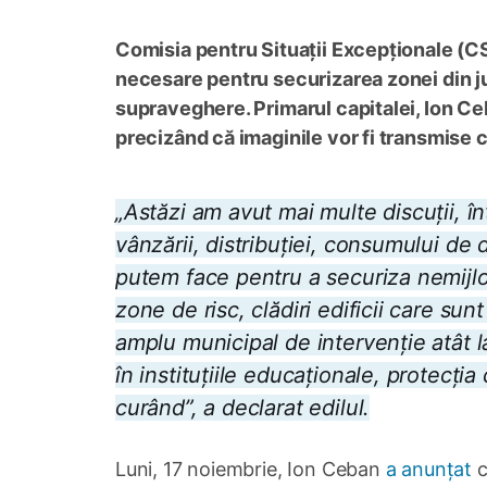
Comisia pentru Situații Excepționale (CS
necesare pentru securizarea zonei din ju
supraveghere. Primarul capitalei, Ion Ceb
precizând că imaginile vor fi transmise că
„Astăzi am avut mai multe discuții, î
vânzării, distribuției, consumului de d
putem face pentru a securiza nemijloci
zone de risc, clădiri edificii care sun
amplu municipal de intervenție atât l
în instituțiile educaționale, protecția
curând”, a declarat edilul.
Luni, 17 noiembrie, Ion Ceban
a anunțat
c