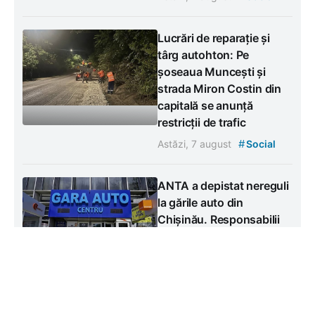
Lucrări de reparație și
târg autohton: Pe
șoseaua Muncești și
strada Miron Costin din
capitală se anunță
restricții de trafic
#
Astăzi, 7 august
Social
ANTA a depistat nereguli
la gările auto din
Chișinău. Responsabilii
au fost amendați
#
Astăzi, 7 august
Social