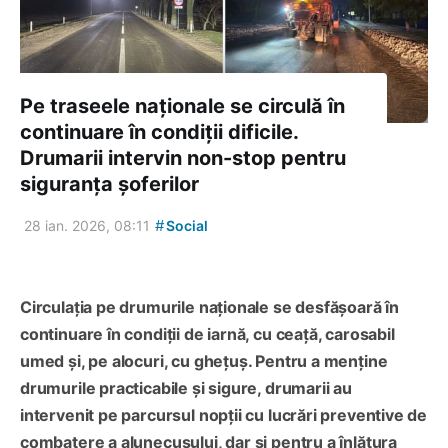
Pe traseele naționale se circulă în
continuare în condiții dificile.
Drumarii intervin non-stop pentru
siguranța șoferilor
#
28 ian. 2026, 08:11
Social
Circulația pe drumurile naționale se desfășoară în
continuare în condiții de iarnă, cu ceață, carosabil
umed și, pe alocuri, cu ghețuș. Pentru a menține
drumurile practicabile și sigure, drumarii au
intervenit pe parcursul nopții cu lucrări preventive de
combatere a alunecușului, dar și pentru a înlătura