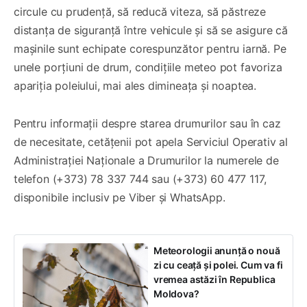
circule cu prudență, să reducă viteza, să păstreze
distanța de siguranță între vehicule și să se asigure că
mașinile sunt echipate corespunzător pentru iarnă. Pe
unele porțiuni de drum, condițiile meteo pot favoriza
apariția poleiului, mai ales dimineața și noaptea.
Pentru informații despre starea drumurilor sau în caz
de necesitate, cetățenii pot apela Serviciul Operativ al
Administrației Naționale a Drumurilor la numerele de
telefon (+373) 78 337 744 sau (+373) 60 477 117,
disponibile inclusiv pe Viber și WhatsApp.
Meteorologii anunță o nouă
zi cu ceață și polei. Cum va fi
vremea astăzi în Republica
Moldova?