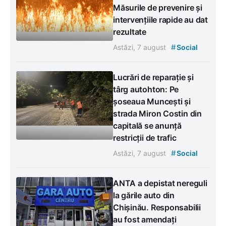
Măsurile de prevenire și
intervențiile rapide au dat
rezultate
#
Astăzi, 7 august
Social
Lucrări de reparație și
târg autohton: Pe
șoseaua Muncești și
strada Miron Costin din
capitală se anunță
restricții de trafic
#
Astăzi, 7 august
Social
ANTA a depistat nereguli
la gările auto din
Chișinău. Responsabilii
au fost amendați