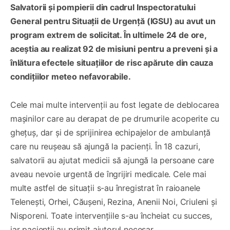
Salvatorii și pompierii din cadrul Inspectoratului
General pentru Situații de Urgență (IGSU) au avut un
program extrem de solicitat. În ultimele 24 de ore,
aceștia au realizat 92 de misiuni pentru a preveni și a
înlătura efectele situațiilor de risc apărute din cauza
condițiilor meteo nefavorabile.
Cele mai multe intervenții au fost legate de deblocarea
mașinilor care au derapat de pe drumurile acoperite cu
ghețuș, dar și de sprijinirea echipajelor de ambulanță
care nu reușeau să ajungă la pacienți. În 18 cazuri,
salvatorii au ajutat medicii să ajungă la persoane care
aveau nevoie urgentă de îngrijiri medicale. Cele mai
multe astfel de situații s-au înregistrat în raioanele
Telenești, Orhei, Căușeni, Rezina, Anenii Noi, Criuleni și
Nisporeni. Toate intervențiile s-au încheiat cu succes,
iar pacienții au primit ajutorul necesar.