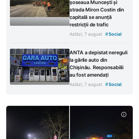
șoseaua Muncești și
strada Miron Costin din
capitală se anunță
restricții de trafic
#
Astăzi, 7 august
Social
ANTA a depistat nereguli
la gările auto din
Chișinău. Responsabilii
au fost amendați
#
Astăzi, 7 august
Social