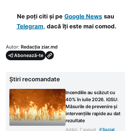
Ne poți citi și pe
Google News
sau
Telegram,
dacă îți este mai comod.
Autor:
Redacția ziar.md
Abonează-te
Știri recomandate
Incendiile au scăzut cu
40% în iulie 2026. IGSU:
Măsurile de prevenire și
intervențiile rapide au dat
rezultate
#
Astăzi, 7 august
Social