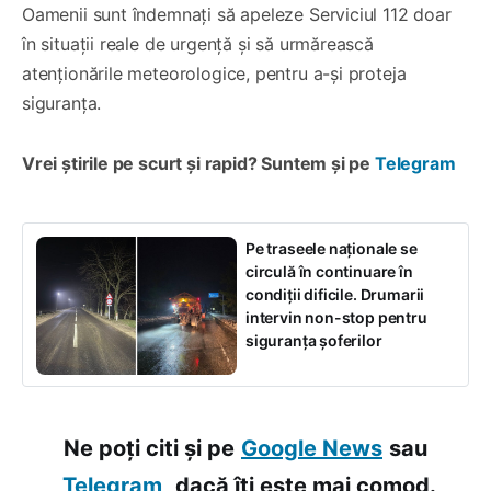
Oamenii sunt îndemnați să apeleze Serviciul 112 doar
în situații reale de urgență și să urmărească
atenționările meteorologice, pentru a-și proteja
siguranța.
Vrei știrile pe scurt și rapid? Suntem și pe
Telegram
Pe traseele naționale se
circulă în continuare în
condiții dificile. Drumarii
intervin non-stop pentru
siguranța șoferilor
Ne poți citi și pe
Google News
sau
Telegram,
dacă îți este mai comod.