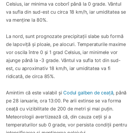
Celsius, iar minima va coborî până la 0 grade. Vântul
va sufla din sud-est cu circa 18 km/h, iar umiditatea se
va menține la 80%.
La nord, sunt prognozate precipitații slabe sub formă
de lapoviță și ploaie, pe alocuri. Temperaturile maxime
vor oscila între 0 și 1 grad Celsius, iar minimele vor
ajunge până la -3 grade. Vântul va sufla tot din sud-
est, cu aproximativ 18 km/h, iar umiditatea va fi
ridicată, de circa 85%.
Amintim că este valabil și
Codul galben de ceață
, până
pe 28 ianuarie, ora 13:00. Pe arii extinse se va forma
ceață cu vizibilitate de 200 de metri și mai puțin.
Meteorologii avertizează că, din cauza ceții și a
temperaturilor sub 0 grade, vor persista condiții pentru
intensificarea și menținerea poleiului.