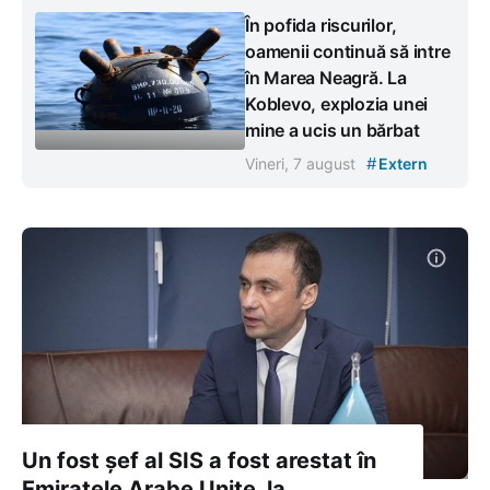
În pofida riscurilor,
oamenii continuă să intre
în Marea Neagră. La
Koblevo, explozia unei
mine a ucis un bărbat
#
Vineri, 7 august
Extern
Un fost șef al SIS a fost arestat în
Emiratele Arabe Unite, la