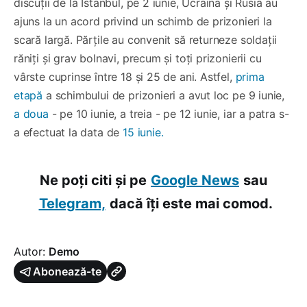
discuții de la Istanbul, pe 2 iunie, Ucraina și Rusia au
ajuns la un acord privind un schimb de prizonieri la
scară largă. Părțile au convenit să returneze soldații
răniți și grav bolnavi, precum și toți prizonierii cu
vârste cuprinse între 18 și 25 de ani. Astfel,
prima
etapă
a schimbului de prizonieri a avut loc pe 9 iunie,
a doua
- pe 10 iunie, a treia - pe 12 iunie, iar a patra s-
a efectuat la data de
15 iunie.
Ne poți citi și pe
Google News
sau
Telegram,
dacă îți este mai comod.
Autor:
Demo
Abonează-te