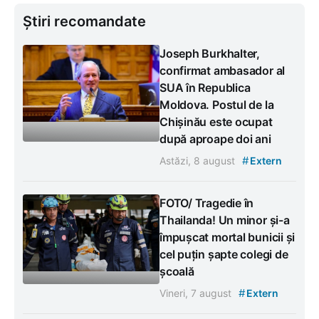
Știri recomandate
Joseph Burkhalter,
confirmat ambasador al
SUA în Republica
Moldova. Postul de la
Chișinău este ocupat
după aproape doi ani
#
Astăzi, 8 august
Extern
FOTO/ Tragedie în
Thailanda! Un minor și-a
împușcat mortal bunicii și
cel puțin șapte colegi de
școală
#
Vineri, 7 august
Extern