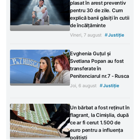
plasat în arest preventiv
pentru 30 de zile. Cum
explică banii găsiți în cutii
de încălțăminte
#
Vineri, 7 august
Justiție
Evghenia Guțul și
Svetlana Popan au fost
transferate în
Penitenciarul nr.7 - Rusca
#
Joi, 6 august
Justiție
Un bărbat a fost reținut în
flagrant, la Cimișlia, după
ce ar fi cerut 1.500 de
euro pentru a influența
polițiști