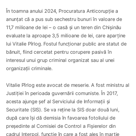
În toamna anului 2024, Procuratura Anticorupție a
anunțat că a pus sub sechestru bunuri în valoare de
11,7 milioane de lei – o casă și un teren din Chișinău
evaluate la aproape 3,5 milioane de lei, care aparține
lui Vitalie Pîrlog. Fostul funcționar public are statut de
bănuit, fiind cercetat pentru corupere pasivă în
interesul unui grup criminal organizat sau al unei
organizații criminale.
Vitalie Pîrlog este avocat de meserie. A fost ministru al
Justiției în perioada guvernării comuniste. În 2017,
acesta ajunge șef al Serviciului de Informații și
Securitate (SIS). Se va reține la SIS doar două luni,
după care își dă demisia în favoarea fotoliului de
președinte al Comisiei de Control a Fișierelor din
cadrul Interpol, funcție în care a fost ales în martie