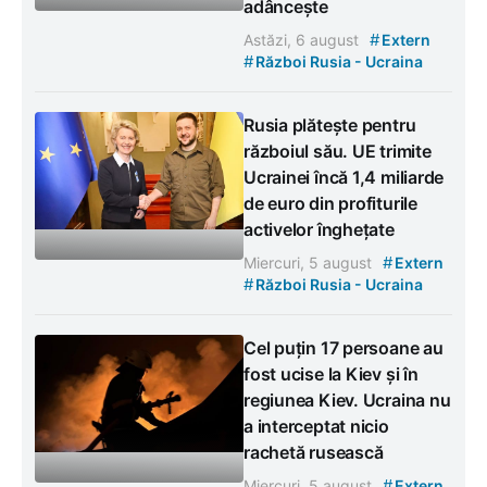
adâncește
#
Astăzi, 6 august
Extern
#
Război Rusia - Ucraina
Rusia plătește pentru
războiul său. UE trimite
Ucrainei încă 1,4 miliarde
de euro din profiturile
activelor înghețate
#
Miercuri, 5 august
Extern
#
Război Rusia - Ucraina
Cel puțin 17 persoane au
fost ucise la Kiev și în
regiunea Kiev. Ucraina nu
a interceptat nicio
rachetă rusească
#
Miercuri, 5 august
Extern