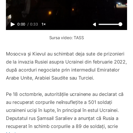
0:00
/
0:33
1×
Sursa video: TASS
Mosocva și Kievul au schimbat deja sute de prizonieri
de la invazia Rusiei asupra Ucrainei din februarie 2022,
după acorduri negociate prin intermediul Emiratelor
Arabe Unite, Arabiei Saudite sau Turciei.
Pe 18 octombrie, autoritățile ucrainene au declarat că
au recuperat corpurile neînsuflețite a 501 soldați
ucraineni uciși în lupte, în principal în estul Ucrainei.
Deputatul rus Şamsail Saraliev a anunțat că Rusia a
recuperat în schimb corpurile a 89 de soldați, scrie