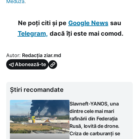
Meduza
.
Ne poți citi și pe
Google News
sau
Telegram,
dacă îți este mai comod.
Autor:
Redacția ziar.md
Abonează-te
Știri recomandate
Slavneft-YANOS, una
dintre cele mai mari
rafinării din Federația
Rusă, lovită de drone.
Criza de carburanți se