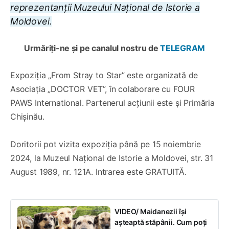
reprezentanții Muzeului Național de Istorie a
Moldovei.
Urmăriți-ne și pe canalul nostru de
TELEGRAM
Expoziția „From Stray to Star” este organizată de
Asociația „DOCTOR VET”, în colaborare cu FOUR
PAWS International. Partenerul acțiunii este și Primăria
Chișinău.
Doritorii pot vizita expoziția până pe 15 noiembrie
2024, la Muzeul Național de Istorie a Moldovei, str. 31
August 1989, nr. 121A. Intrarea este GRATUITĂ.
VIDEO/ Maidanezii își
așteaptă stăpânii. Cum poți