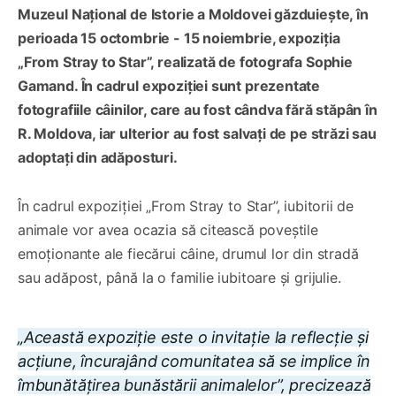
Muzeul Național de Istorie a Moldovei găzduiește, în
perioada 15 octombrie - 15 noiembrie, expoziția
„From Stray to Star”, realizată de fotografa Sophie
Gamand. În cadrul expoziției sunt prezentate
fotografiile câinilor, care au fost cândva fără stăpân în
R. Moldova, iar ulterior au fost salvați de pe străzi sau
adoptați din adăposturi.
În cadrul expoziției „From Stray to Star”, iubitorii de
animale vor avea ocazia să citească poveștile
emoționante ale fiecărui câine, drumul lor din stradă
sau adăpost, până la o familie iubitoare și grijulie.
„Această expoziție este o invitație la reflecție și
acțiune, încurajând comunitatea să se implice în
îmbunătățirea bunăstării animalelor”, precizează