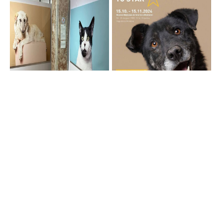
Sursa foto: Primăria Chișinău
Ne poți citi și pe
Google News
sau
Telegram,
dacă îți este mai comod.
Autor:
Redacția ziar.md