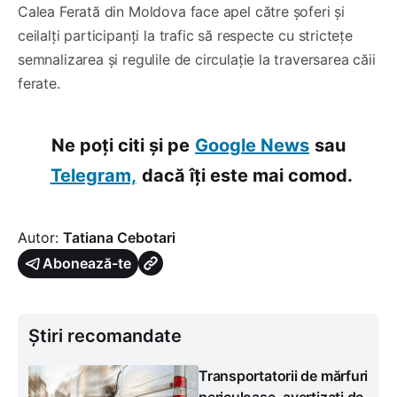
Calea Ferată din Moldova face apel către șoferi și
ceilalți participanți la trafic să respecte cu strictețe
semnalizarea și regulile de circulație la traversarea căii
ferate.
Ne poți citi și pe
Google News
sau
Telegram,
dacă îți este mai comod.
Autor:
Tatiana Cebotari
Abonează-te
Știri recomandate
Transportatorii de mărfuri
periculoase, avertizați de