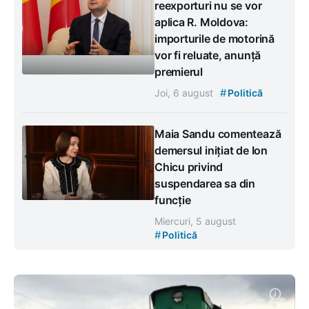
reexporturi nu se vor
aplica R. Moldova:
importurile de motorină
vor fi reluate, anunță
premierul
#
Joi, 6 august
Politică
Maia Sandu comentează
demersul inițiat de Ion
Chicu privind
suspendarea sa din
funcție
Miercuri, 5 august
#
Politică