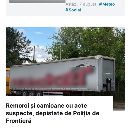
#
Astăzi, 7 august
Meteo
#
Social
Remorci și camioane cu acte
suspecte, depistate de Poliția de
Frontieră