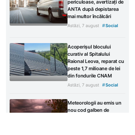
periculoase, avertizați de
ANTA după depistarea
mai multor încălcări
#
Astăzi, 7 august
Social
Acoperișul blocului
curativ al Spitalului
Raional Leova, reparat cu
peste 1,7 milioane de lei
din fondurile CNAM
#
Astăzi, 7 august
Social
Meteorologii au emis un
nou cod galben de
instabilitate atmosferică,
valabil în aproape toată
țara