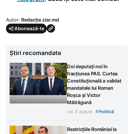
Autor:
Redacția ziar.md
Abonează-te
Știri recomandate
Doi deputați noi în
fracțiunea PAS. Curtea
Constituțională a validat
mandatele lui Roman
Roșca și Victor
Mătrăgună
#
Joi, 6 august
Politică
Restricțiile României la