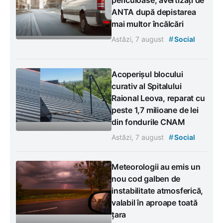
ANTA după depistarea
mai multor încălcări
#
Astăzi, 7 august
Social
Acoperișul blocului
curativ al Spitalului
Raional Leova, reparat cu
peste 1,7 milioane de lei
din fondurile CNAM
#
Astăzi, 7 august
Social
Meteorologii au emis un
nou cod galben de
instabilitate atmosferică,
valabil în aproape toată
țara