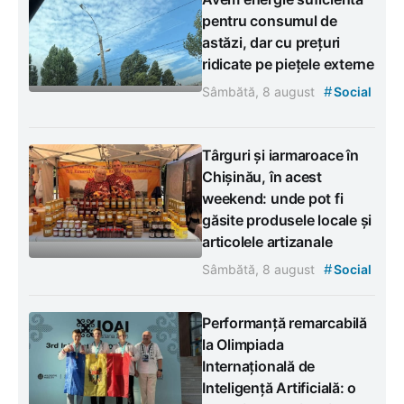
pentru consumul de
astăzi, dar cu prețuri
ridicate pe piețele externe
#
Sâmbătă, 8 august
Social
Târguri și iarmaroace în
Chișinău, în acest
weekend: unde pot fi
găsite produsele locale și
articolele artizanale
#
Sâmbătă, 8 august
Social
Performanță remarcabilă
la Olimpiada
Internațională de
Inteligență Artificială: o