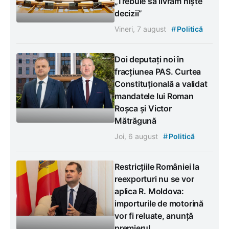
„Trebuie să livrăm niște
decizii”
#
Vineri, 7 august
Politică
Doi deputați noi în
fracțiunea PAS. Curtea
Constituțională a validat
mandatele lui Roman
Roșca și Victor
Mătrăgună
#
Joi, 6 august
Politică
Restricțiile României la
reexporturi nu se vor
aplica R. Moldova:
importurile de motorină
vor fi reluate, anunță
premierul