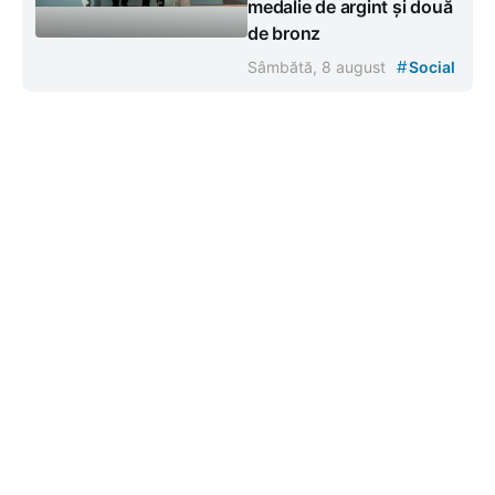
medalie de argint și două
de bronz
#
Sâmbătă, 8 august
Social
Contacte