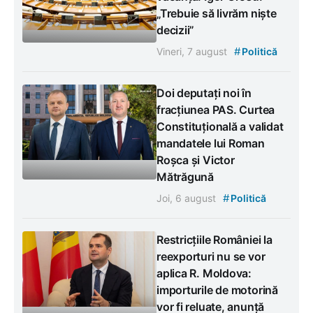
„Trebuie să livrăm niște
decizii”
#
Vineri, 7 august
Politică
Doi deputați noi în
fracțiunea PAS. Curtea
Constituțională a validat
mandatele lui Roman
Roșca și Victor
Mătrăgună
#
Joi, 6 august
Politică
Restricțiile României la
reexporturi nu se vor
aplica R. Moldova:
importurile de motorină
vor fi reluate, anunță