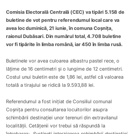
Comisia Electorală Centrală (CEC) va tipări 5.158 de
buletine de vot pentru referendumul local care va
avea loc duminică, 21 iunie, în comuna Coșnița,
raionul Dubăsari. Din numărul total, 4.708 buletine
vor fi tipărite în limba română, iar 450 în limba rusă.
Buletinele vor avea culoarea albastru pastel rece, o
lățime de 16 centimetri și o lungime de 12 centimetri.
Costul unui buletin este de 1,86 lei, astfel că valoarea
totală a tirajului se ridică la 9.593,88 lei.
Referendumul a fost inițiat de Consiliul comunal
Coșnița pentru consultarea locuitorilor asupra
schimbării destinației unor terenuri din extravilanul
localității. Cetățenii vor trebui să răspundă la
întrebarea:
„Susțineți interzicerea schimbării destinației