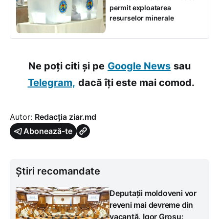
permit exploatarea
resurselor minerale
Ne poți citi și pe
Google News
sau
Telegram,
dacă îți este mai comod.
Autor:
Redacția ziar.md
Abonează-te
Știri recomandate
Deputații moldoveni vor
reveni mai devreme din
vacanță. Igor Grosu: