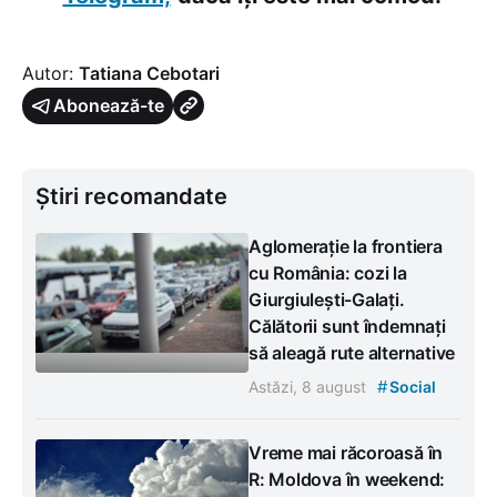
Autor:
Tatiana Cebotari
Abonează-te
Știri recomandate
Aglomerație la frontiera
cu România: cozi la
Giurgiulești-Galați.
Călătorii sunt îndemnați
să aleagă rute alternative
#
Astăzi, 8 august
Social
Vreme mai răcoroasă în
R: Moldova în weekend: