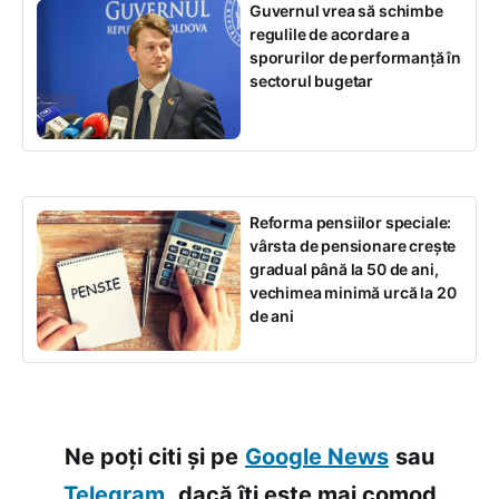
Guvernul vrea să schimbe
regulile de acordare a
sporurilor de performanță în
sectorul bugetar
Reforma pensiilor speciale:
vârsta de pensionare crește
gradual până la 50 de ani,
vechimea minimă urcă la 20
de ani
Ne poți citi și pe
Google News
sau
Telegram,
dacă îți este mai comod.