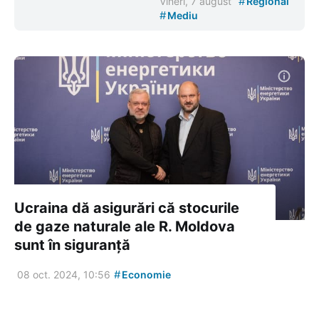
#
Vineri, 7 august
Regional
#
Mediu
Ucraina dă asigurări că stocurile
de gaze naturale ale R. Moldova
sunt în siguranță
#
08 oct. 2024, 10:56
Economie