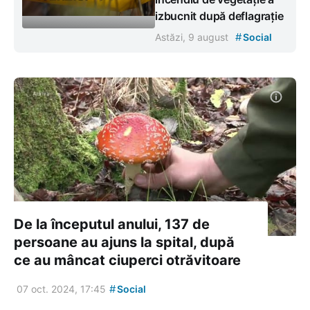
izbucnit după deflagrație
#
Astăzi, 9 august
Social
De la începutul anului, 137 de
persoane au ajuns la spital, după
ce au mâncat ciuperci otrăvitoare
#
07 oct. 2024, 17:45
Social