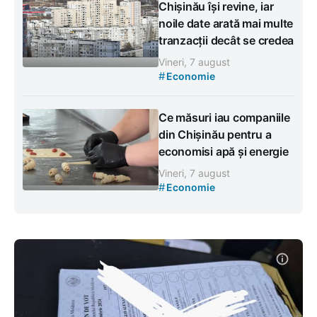
Chișinău își revine, iar
noile date arată mai multe
tranzacții decât se credea
Vineri, 7 august
#
Economie
Ce măsuri iau companiile
din Chișinău pentru a
economisi apă și energie
Vineri, 7 august
#
Economie