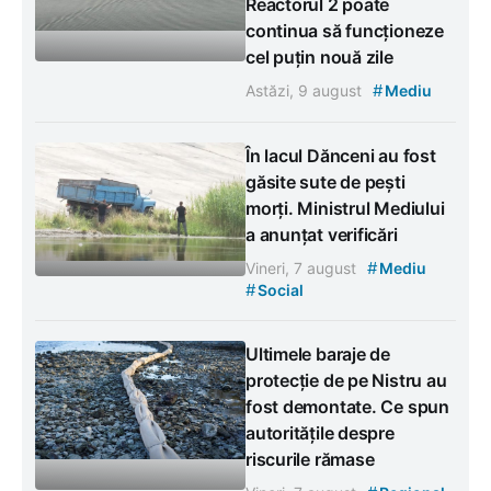
Reactorul 2 poate
continua să funcționeze
cel puțin nouă zile
#
Astăzi, 9 august
Mediu
În lacul Dănceni au fost
găsite sute de pești
morți. Ministrul Mediului
a anunțat verificări
#
Vineri, 7 august
Mediu
#
Social
Ultimele baraje de
protecție de pe Nistru au
fost demontate. Ce spun
autoritățile despre
riscurile rămase