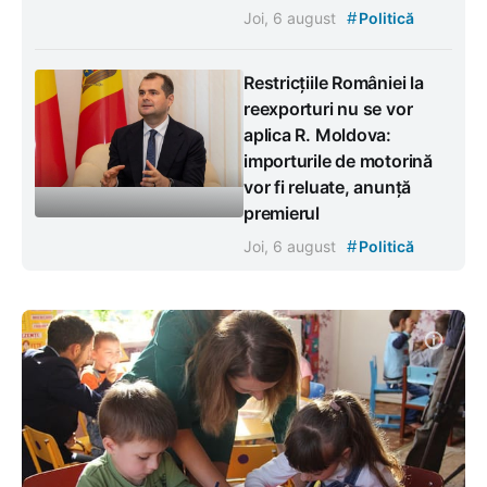
#
Joi, 6 august
Politică
Restricțiile României la
reexporturi nu se vor
aplica R. Moldova:
importurile de motorină
vor fi reluate, anunță
premierul
#
Joi, 6 august
Politică