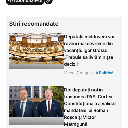
Abonează-te
Știri recomandate
Deputații moldoveni vor
reveni mai devreme din
vacanță. Igor Grosu:
„Trebuie să livrăm niște
decizii”
#
Vineri, 7 august
Politică
Doi deputați noi în
fracțiunea PAS. Curtea
Constituțională a validat
mandatele lui Roman
Roșca și Victor
Mătrăgună