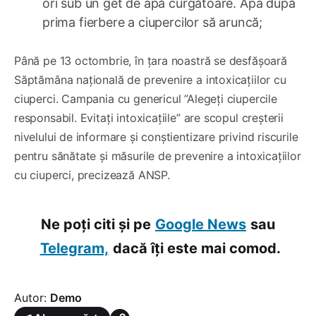
ori sub un get de apă curgătoare. Apa după
prima fierbere a ciupercilor să aruncă;
Până pe 13 octombrie, în țara noastră se desfășoară
Săptămâna națională de prevenire a intoxicațiilor cu
ciuperci. Campania cu genericul ”Alegeți ciupercile
responsabil. Evitați intoxicațiile” are scopul creșterii
nivelului de informare și conștientizare privind riscurile
pentru sănătate și măsurile de prevenire a intoxicațiilor
cu ciuperci, precizează ANSP.
Ne poți citi și pe
Google News
sau
Telegram,
dacă îți este mai comod.
Autor:
Demo