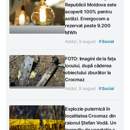
Republicii Moldova este
acoperit 100% pentru
astăzi. Energocom a
rezervat peste 9.200
MWh
#
Astăzi, 9 august
Social
FOTO: Imagini de la fața
locului, după căderea
obiectului zburător la
Crocmaz
#
Astăzi, 9 august
Social
Explozie puternică în
localitatea Crocmaz din
raionul Ștefan Vodă. Un
incendiu de vegetație a