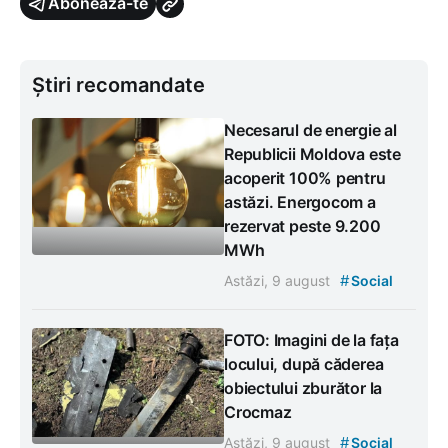
Abonează-te
Știri recomandate
Necesarul de energie al
Republicii Moldova este
acoperit 100% pentru
astăzi. Energocom a
rezervat peste 9.200
MWh
#
Astăzi, 9 august
Social
FOTO: Imagini de la fața
locului, după căderea
obiectului zburător la
Crocmaz
#
Astăzi, 9 august
Social