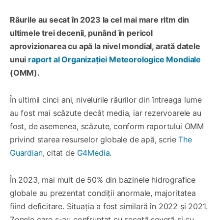
Râurile au secat în 2023 la cel mai mare ritm din
ultimele trei decenii, punând în pericol
aprovizionarea cu apă la nivel mondial, arată datele
unui
raport al Organizației Meteorologice Mondiale
(OMM).
În ultimii cinci ani, nivelurile râurilor din întreaga lume
au fost mai scăzute decât media, iar rezervoarele au
fost, de asemenea, scăzute, conform raportului OMM
privind starea resurselor globale de apă, scrie
The
Guardian
, citat de
G4Media
.
În 2023, mai mult de 50% din bazinele hidrografice
globale au prezentat condiții anormale, majoritatea
fiind deficitare. Situația a fost similară în 2022 și 2021.
Zonele care s-au confruntat cu secetă severă și cu