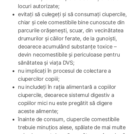
locuri autorizate;
evitați să culegeți și să consumați ciupercile,
chiar şi cele comestibile bine cunoscute din
parcurile orăşeneşti, scuar, din vecinătatea
drumurilor şi căilor ferate, de la gunoişti,
deoarece acumulând substanţe toxice –
devin necomestibile şi periculoase pentru
sănătatea şi viaţa DVS;
nu implicaţi în procesul de colectare a
ciupercilor copiii;
nu includeți în raţia alimentară a copiilor
ciupercile, deoarece sistemul digestiv a
copiilor mici nu este pregătit să digere
aceste alimente;
înainte de consum, ciupercile comestibile
trebuie minuţios alese, spălate de mai multe