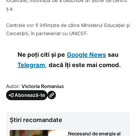
localitate, motivația de a deschide un astfel de centru
ș.a.
Centrele vor fi înființate de către Ministerul Educației și
Cercetării, în parteneriat cu UNICEF.
Ne poți citi și pe
Google News
sau
Telegram,
dacă îți este mai comod.
Autor:
Victoria Romaniuc
Abonează-te
Știri recomandate
Necesarul de energie al