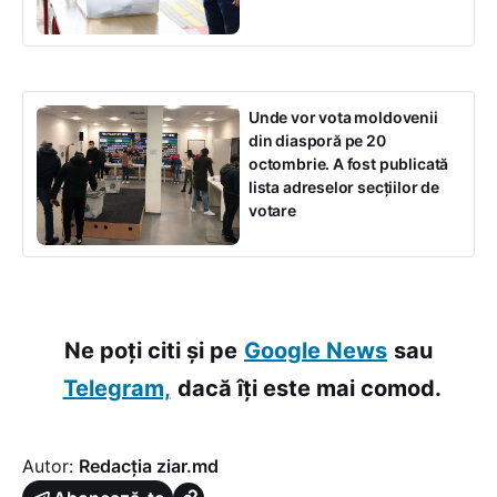
Unde vor vota moldovenii
din diasporă pe 20
octombrie. A fost publicată
lista adreselor secțiilor de
votare
Ne poți citi și pe
Google News
sau
Telegram,
dacă îți este mai comod.
Autor:
Redacția ziar.md