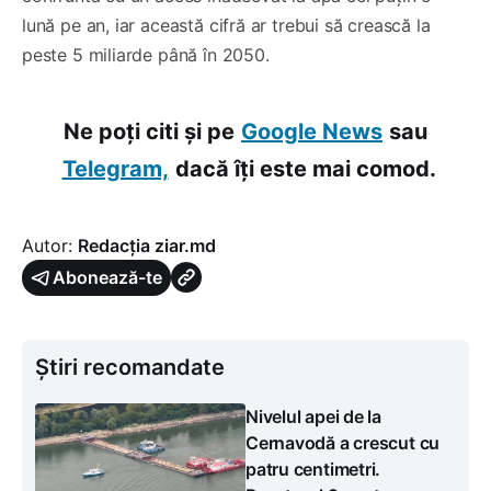
lună pe an, iar această cifră ar trebui să crească la
peste 5 miliarde până în 2050.
Ne poți citi și pe
Google News
sau
Telegram,
dacă îți este mai comod.
Autor:
Redacția ziar.md
Abonează-te
Știri recomandate
Nivelul apei de la
Cernavodă a crescut cu
patru centimetri.