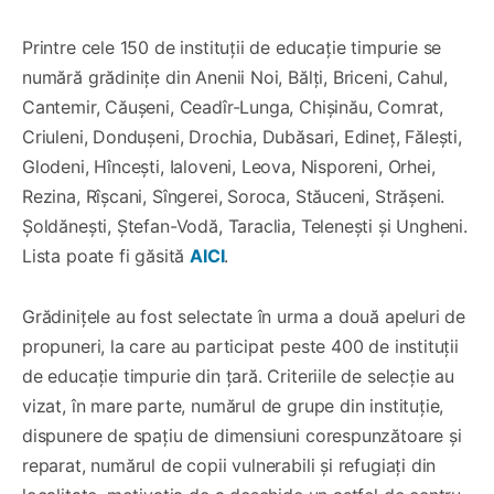
Printre cele 150 de instituții de educație timpurie se
numără grădinițe din Anenii Noi, Bălți, Briceni, Cahul,
Cantemir, Căușeni, Ceadîr-Lunga, Chișinău, Comrat,
Criuleni, Dondușeni, Drochia, Dubăsari, Edineț, Fălești,
Glodeni, Hîncești, Ialoveni, Leova, Nisporeni, Orhei,
Rezina, Rîșcani, Sîngerei, Soroca, Stăuceni, Strășeni.
Șoldănești, Ștefan-Vodă, Taraclia, Telenești și Ungheni.
Lista poate fi găsită
AICI
.
Grădinițele au fost selectate în urma a două apeluri de
propuneri, la care au participat peste 400 de instituții
de educație timpurie din țară. Criteriile de selecție au
vizat, în mare parte, numărul de grupe din instituție,
dispunere de spațiu de dimensiuni corespunzătoare și
reparat, numărul de copii vulnerabili și refugiați din