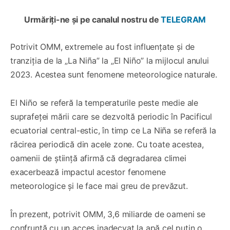
Urmăriți-ne și pe canalul nostru de
TELEGRAM
Potrivit OMM, extremele au fost influențate și de
tranziția de la „La Niña” la „El Niño” la mijlocul anului
2023. Acestea sunt fenomene meteorologice naturale.
El Niño se referă la temperaturile peste medie ale
suprafeței mării care se dezvoltă periodic în Pacificul
ecuatorial central-estic, în timp ce La Niña se referă la
răcirea periodică din acele zone. Cu toate acestea,
oamenii de știință afirmă că degradarea climei
exacerbează impactul acestor fenomene
meteorologice și le face mai greu de prevăzut.
În prezent, potrivit OMM, 3,6 miliarde de oameni se
confruntă cu un acces inadecvat la apă cel puțin o