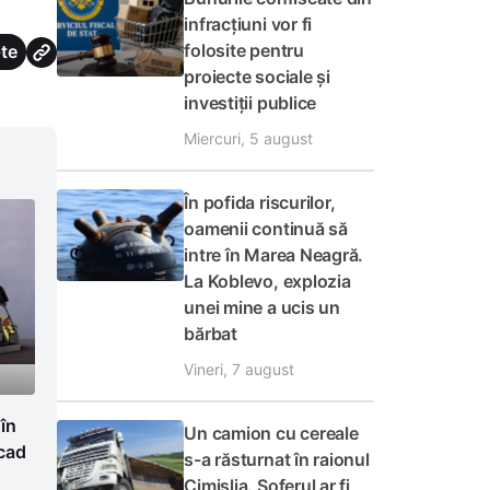
infracțiuni vor fi
folosite pentru
te
proiecte sociale și
investiții publice
Miercuri, 5 august
În pofida riscurilor,
oamenii continuă să
intre în Marea Neagră.
La Koblevo, explozia
unei mine a ucis un
bărbat
Vineri, 7 august
 în
Un camion cu cereale
cad
s-a răsturnat în raionul
Cimișlia. Șoferul ar fi