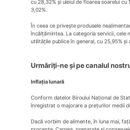
cu 28,32% și uleiul de floarea soarelui cu 
3,02%.
În ceea ce privește produsele nealimenta
încălțămintea. La categoria servicii, cele 
utilitățile publice în general, cu 25,95% ș
Urmăriți-ne și pe canalul nostr
Inflația lunară
Conform datelor Biroului Național de Stati
înregistrat o majorare a prețurilor medii
Dacă vorbim de alimente, în luna mai, față
procente. Carnea, preparate și conservele 