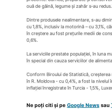
ouă de găină, legume și zahăr s-au redus.
Dintre produsele nealimentare, s-au dimin
cu 1,8%, inclusiv la motorină – cu 3,1%, 
în creștere au fost prețurile medii de consu
0,6%.
La serviciile prestate populației, în luna m
în special din cauza serviciilor de aliment
Conform Biroului de Statistică, creșterea 
în R. Moldova - cu 0,4%, a fost la nivelul î
inflației înregistrate în Turcia - 1,5%, Lu
Ne poți citi și pe
Google News
sau