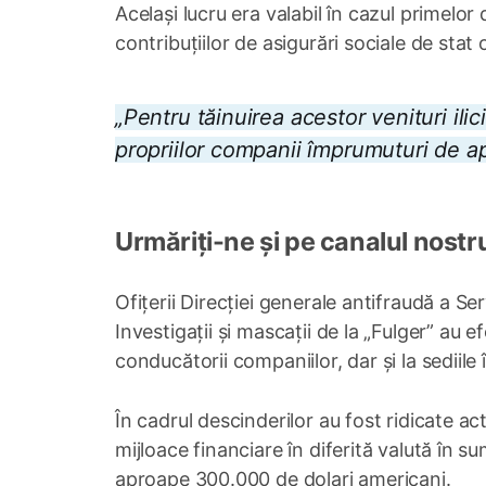
Același lucru era valabil în cazul primelor
contribuțiilor de asigurări sociale de stat o
„Pentru tăinuirea acestor venituri ili
propriilor companii împrumuturi de a
Urmăriți-ne și pe canalul nostr
Ofițerii Direcției generale antifraudă a Ser
Investigații și mascații de la „Fulger” au e
conducătorii companiilor, dar și la sediile 
În cadrul descinderilor au fost ridicate ac
mijloace financiare în diferită valută în 
aproape 300.000 de dolari americani.