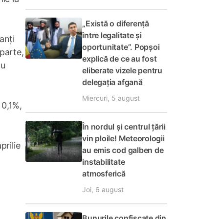
„Există o diferență
între legalitate și
anți
oportunitate”. Popșoi
parte,
explică de ce au fost
cu
eliberate vizele pentru
delegația afgană
Miercuri, 5 august
 0,1%,
În nordul și centrul țării
vin ploile! Meteorologii
prilie
au emis cod galben de
instabilitate
atmosferică
Joi, 6 august
Bunurile confiscate din