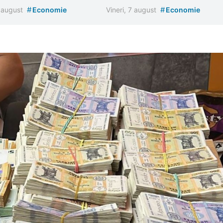
#
#
7 august
Economie
Vineri, 7 august
Economie