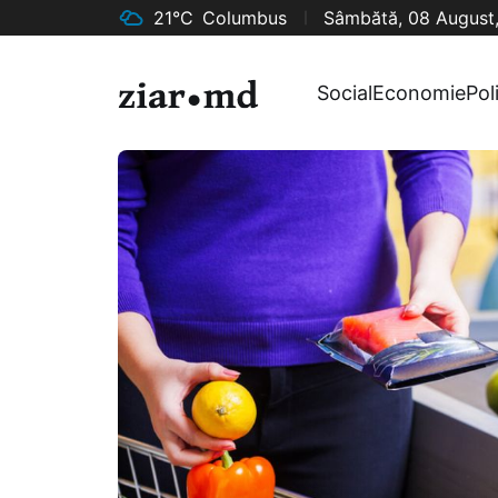
21°C
Columbus
Sâmbătă, 08 August
Social
Economie
Pol