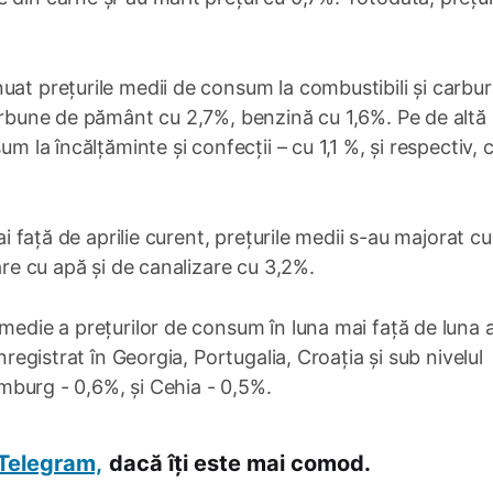
uat prețurile medii de consum la combustibili și carbur
cărbune de pământ cu 2,7%, benzină cu 1,6%. Pe de altă 
m la încălțăminte și confecții – cu 1,1 %, și respectiv, 
ai față de aprilie curent, prețurile medii s-au majorat cu
are cu apă și de canalizare cu 3,2%.
medie a prețurilor de consum în luna mai față de luna a
nregistrat în Georgia, Portugalia, Croația și sub nivelul
xemburg - 0,6%, și Cehia - 0,5%.
Telegram,
dacă îți este mai comod.