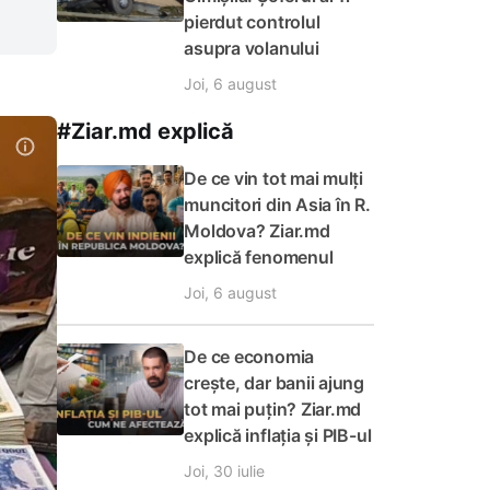
pierdut controlul
asupra volanului
Joi, 6 august
#Ziar.md explică
De ce vin tot mai mulți
muncitori din Asia în R.
Moldova? Ziar.md
explică fenomenul
Joi, 6 august
De ce economia
crește, dar banii ajung
tot mai puțin? Ziar.md
explică inflația și PIB-ul
Joi, 30 iulie