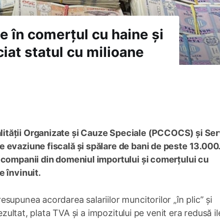
e în comerțul cu haine și
ciat statul cu milioane
ității Organizate și Cauze Speciale (PCCOCS) și Ser
e evaziune fiscală și spălare de bani de peste 13.00
 companii din domeniul importului și comerțului cu
 învinuit.
esupunea acordarea salariilor muncitorilor „în plic” și
ezultat, plata TVA și a impozitului pe venit era redusă il