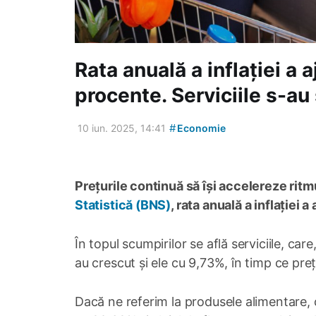
Rata anuală a inflației a 
procente. Serviciile s-au
#
10 iun. 2025, 14:41
Economie
Prețurile continuă să își accelereze ritmu
Statistică (BNS)
, rata anuală a inflației a
În topul scumpirilor se află serviciile, car
au crescut și ele cu 9,73%, în timp ce pre
Dacă ne referim la produsele alimentare, 