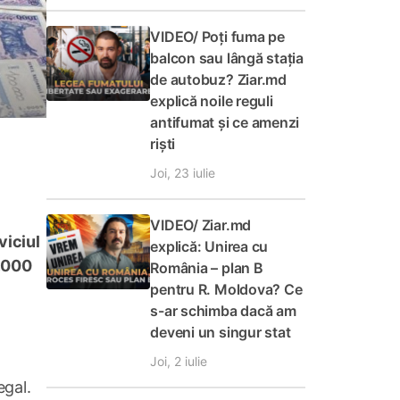
VIDEO/ Poți fuma pe
balcon sau lângă stația
de autobuz? Ziar.md
explică noile reguli
antifumat și ce amenzi
riști
Joi, 23 iulie
VIDEO/ Ziar.md
viciul
explică: Unirea cu
0.000
România – plan B
pentru R. Moldova? Ce
s-ar schimba dacă am
deveni un singur stat
Joi, 2 iulie
egal.