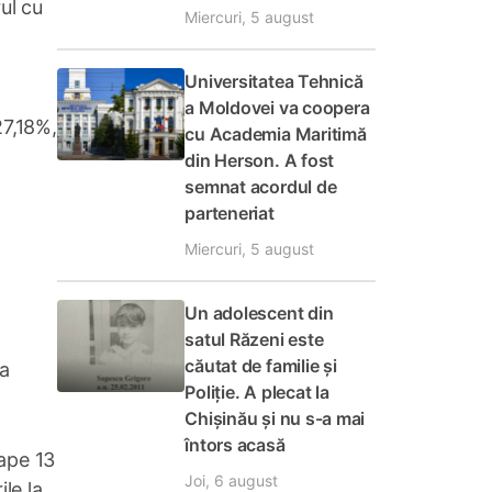
ul cu
Miercuri, 5 august
Universitatea Tehnică
a Moldovei va coopera
27,18%,
cu Academia Maritimă
din Herson. A fost
semnat acordul de
parteneriat
Miercuri, 5 august
Un adolescent din
satul Răzeni este
căutat de familie și
-a
Poliție. A plecat la
Chișinău și nu s-a mai
întors acasă
oape 13
Joi, 6 august
le la