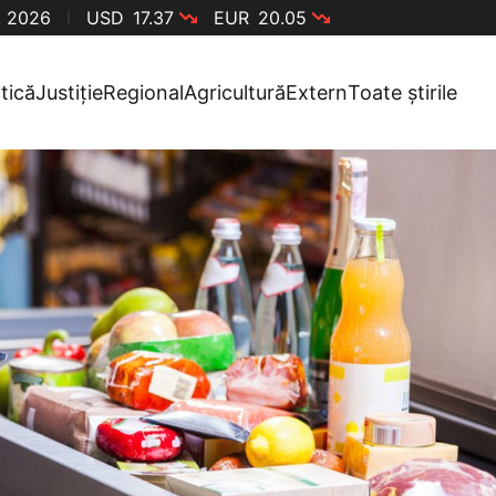
, 2026
USD
17.37
EUR
20.05
itică
Justiție
Regional
Agricultură
Extern
Toate știrile