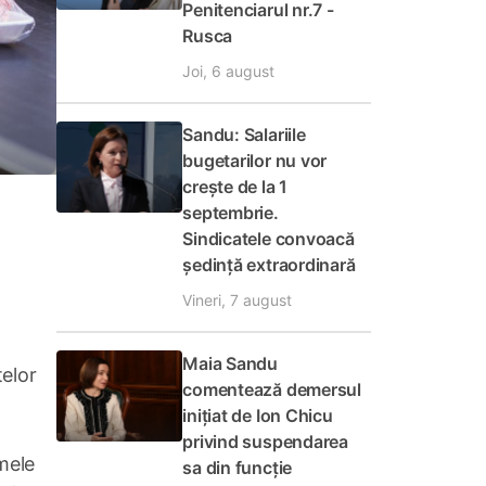
Penitenciarul nr.7 -
Rusca
Joi, 6 august
Sandu: Salariile
bugetarilor nu vor
crește de la 1
septembrie.
Sindicatele convoacă
ședință extraordinară
Vineri, 7 august
Maia Sandu
telor
comentează demersul
inițiat de Ion Chicu
privind suspendarea
mele
sa din funcție