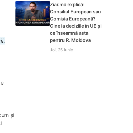
Ziar.md explică:
Consiliul European sau
Comisia Europeană?
Cine ia deciziile în UE și
ce înseamnă asta
pentru R. Moldova
i.
Joi, 25 iunie
de
ecum și
i