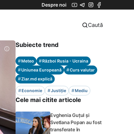
Despre noi
Caută
Subiecte trend
#
#
Meteo
Război Rusia - Ucraina
#
#
Uniunea Europeană
Curs valutar
#
Ziar.md explică
#
#
#
Economie
Justiție
Mediu
Cele mai citite articole
Evghenia Guțul și
Svetlana Popan au fost
transferate în