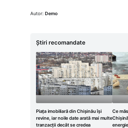
Autor:
Demo
Știri recomandate
Piața imobiliară din Chișinău își
Ce măsu
revine, iar noile date arată mai multe
Chișină
tranzacții decât se credea
energi