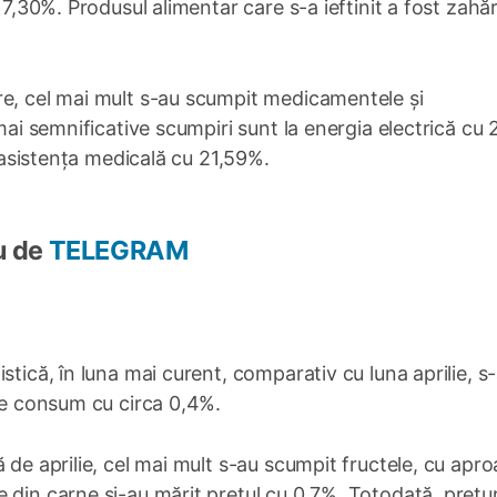
17,30%. Produsul alimentar care s-a ieftinit a fost zahăr
re, cel mai mult s-au scumpit medicamentele și
mai semnificative scumpiri sunt la energia electrică cu 
i asistența medicală cu 21,59%.
u de
TELEGRAM
stică, în luna mai curent, comparativ cu luna aprilie, s
 de consum cu circa 0,4%.
 de aprilie, cel mai mult s-au scumpit fructele, cu apr
din carne și-au mărit prețul cu 0,7%. Totodată, prețuri