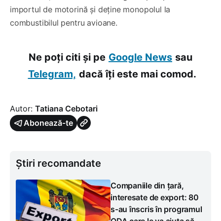
importul de motorină și deține monopolul la
combustibilul pentru avioane.
Ne poți citi și pe
Google News
sau
Telegram,
dacă îți este mai comod.
Autor:
Tatiana Cebotari
Abonează-te
Știri recomandate
Companiile din țară,
interesate de export: 80
s-au înscris în programul
ODA care le va ajuta să