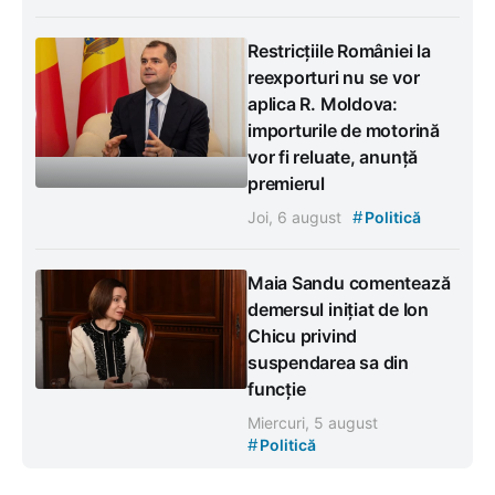
Restricțiile României la
reexporturi nu se vor
aplica R. Moldova:
importurile de motorină
vor fi reluate, anunță
premierul
#
Joi, 6 august
Politică
Maia Sandu comentează
demersul inițiat de Ion
Chicu privind
suspendarea sa din
funcție
Miercuri, 5 august
#
Politică