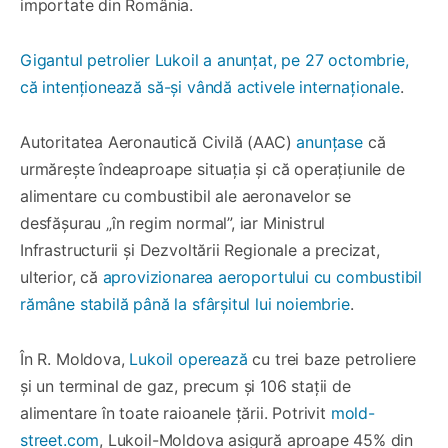
importate din România.
Gigantul petrolier Lukoil a anunțat, pe 27 octombrie,
că intenționează să-și vândă activele internaționale
.
Autoritatea Aeronautică Civilă (AAC)
anunțase
că
urmărește îndeaproape situația și că operațiunile de
alimentare cu combustibil ale aeronavelor se
desfășurau „în regim normal”, iar Ministrul
Infrastructurii și Dezvoltării Regionale a precizat,
ulterior, că
aprovizionarea aeroportului cu combustibil
rămâne stabilă până la sfârșitul lui noiembrie
.
În R. Moldova,
Lukoil operează
cu trei baze petroliere
și un terminal de gaz, precum și 106 stații de
alimentare în toate raioanele țării. Potrivit
mold-
street.com
, Lukoil-Moldova asigură aproape 45% din