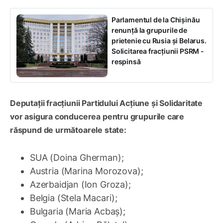
Parlamentul de la Chișinău
renunță la grupurile de
prietenie cu Rusia și Belarus.
Solicitarea fracțiunii PSRM -
respinsă
Deputații fracțiunii Partidului Acțiune și Solidaritate
vor asigura conducerea pentru grupurile care
răspund de următoarele state:
SUA (Doina Gherman);
Austria (Marina Morozova);
Azerbaidjan (Ion Groza);
Belgia (Stela Macari);
Bulgaria (Maria Acbaș);