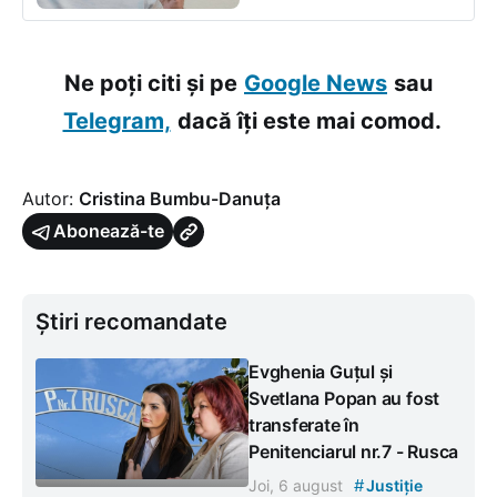
Ne poți citi și pe
Google News
sau
Telegram,
dacă îți este mai comod.
Autor:
Cristina Bumbu-Danuța
Abonează-te
Știri recomandate
Evghenia Guțul și
Svetlana Popan au fost
transferate în
Penitenciarul nr.7 - Rusca
#
Joi, 6 august
Justiție