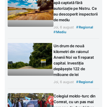
apă captată fără
autorizație pe Nistru. Ce
au descoperit inspectorii
de mediu
#
Joi, 6 august
Regional
#
Mediu
Un drum de nouă
kilometri din raionul
Anenii Noi va fi reparat
capital. Investiția
depășește 122 de
milioane de lei
#
Joi, 6 august
Regional
Colegiul moldo-turc din
Comrat, cu un pas mai