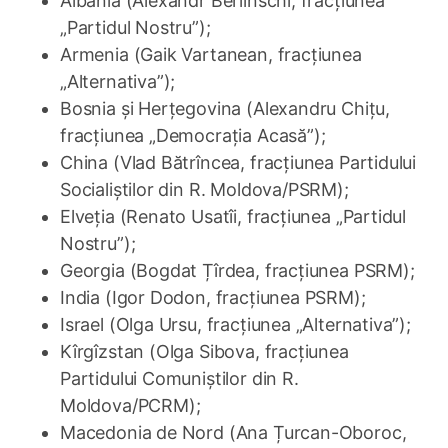
Albania (Alexandr Berlinschi, fracțiunea
„Partidul Nostru”);
Armenia (Gaik Vartanean, fracțiunea
„Alternativa”);
Bosnia și Herțegovina (Alexandru Chițu,
fracțiunea „Democrația Acasă”);
China (Vlad Bătrîncea, fracțiunea Partidului
Socialiștilor din R. Moldova/PSRM);
Elveția (Renato Usatîi, fracțiunea „Partidul
Nostru”);
Georgia (Bogdat Țîrdea, fracțiunea PSRM);
India (Igor Dodon, fracțiunea PSRM);
Israel (Olga Ursu, fracțiunea „Alternativa”);
Kîrgîzstan (Olga Sibova, fracțiunea
Partidului Comuniștilor din R.
Moldova/PCRM);
Macedonia de Nord (Ana Țurcan-Oboroc,