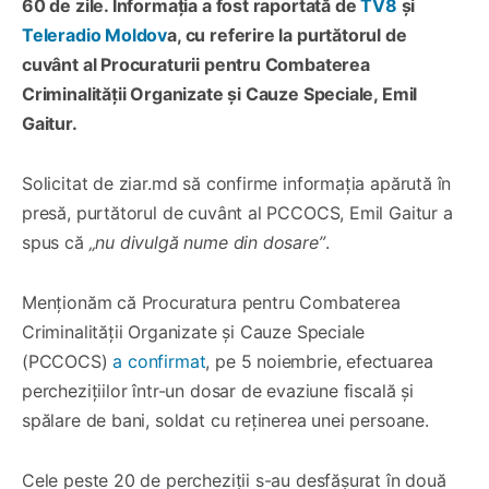
60 de zile. Informația a fost raportată de
TV8
și
Teleradio Moldov
a, cu referire la purtătorul de
cuvânt al Procuraturii pentru Combaterea
Criminalității Organizate și Cauze Speciale, Emil
Gaitur.
Solicitat de ziar.md să confirme informația apărută în
presă, purtătorul de cuvânt al PCCOCS, Emil Gaitur a
spus că
„nu divulgă nume din dosare”
.
Menționăm că Procuratura pentru Combaterea
Criminalității Organizate și Cauze Speciale
(PCCOCS)
a confirmat
, pe 5 noiembrie, efectuarea
perchezițiilor într-un dosar de evaziune fiscală și
spălare de bani, soldat cu reținerea unei persoane.
Cele peste 20 de percheziții s-au desfășurat în două