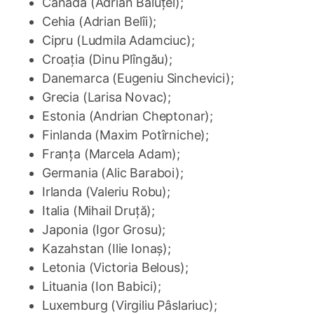
Canada (Adrian Băluțel);
Cehia (Adrian Belîi);
Cipru (Ludmila Adamciuc);
Croația (Dinu Plîngău);
Danemarca (Eugeniu Sinchevici);
Grecia (Larisa Novac);
Estonia (Andrian Cheptonar);
Finlanda (Maxim Potîrniche);
Franța (Marcela Adam);
Germania (Alic Baraboi);
Irlanda (Valeriu Robu);
Italia (Mihail Druță);
Japonia (Igor Grosu);
Kazahstan (Ilie Ionaș);
Letonia (Victoria Belous);
Lituania (Ion Babici);
Luxemburg (Virgiliu Pâslariuc);