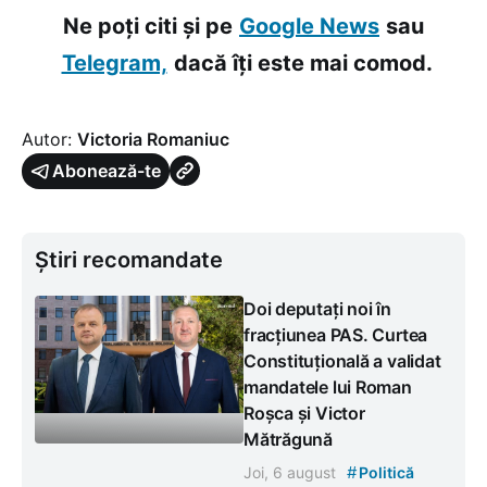
Ne poți citi și pe
Google News
sau
Telegram,
dacă îți este mai comod.
Autor:
Victoria Romaniuc
Abonează-te
Știri recomandate
Doi deputați noi în
fracțiunea PAS. Curtea
Constituțională a validat
mandatele lui Roman
Roșca și Victor
Mătrăgună
#
Joi, 6 august
Politică