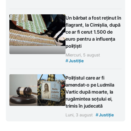
Un bărbat a fost reținut în
flagrant, la Cimișlia, după
ce ar fi cerut 1.500 de
euro pentru a influența
polițiști
Miercuri, 5 august
#
Justiție
Polițistul care ar fi
amendat-o pe Ludmila
Vartic după moarte, la
rugămintea soțului ei,
trimis în judecată
#
Luni, 3 august
Justiție