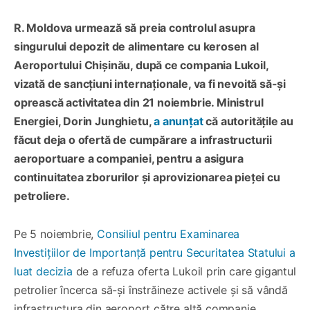
R. Moldova urmează să preia controlul asupra
singurului depozit de alimentare cu kerosen al
Aeroportului Chișinău, după ce compania Lukoil,
vizată de sancțiuni internaționale, va fi nevoită să-și
oprească activitatea din 21 noiembrie. Ministrul
Energiei, Dorin Junghietu,
a anunțat
că autoritățile au
făcut deja o ofertă de cumpărare a infrastructurii
aeroportuare a companiei, pentru a asigura
continuitatea zborurilor și aprovizionarea pieței cu
petroliere.
Pe 5 noiembrie,
Consiliul pentru Examinarea
Investițiilor de Importanță pentru Securitatea Statului a
luat decizia
de a refuza oferta Lukoil prin care gigantul
petrolier încerca să-și înstrăineze activele și să vândă
infrastructura din aeroport către altă companie.