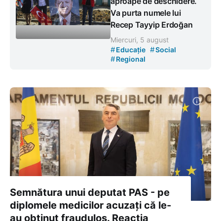
aproape de deschidere.
Va purta numele lui
Recep Tayyip Erdoğan
Miercuri, 5 august
#
#
Educație
Social
#
Regional
Semnătura unui deputat PAS - pe
diplomele medicilor acuzați că le-
au obținut fraudulos. Reacția