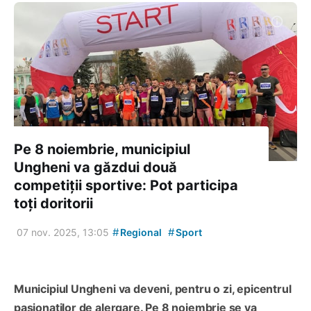
Pe 8 noiembrie, municipiul
Ungheni va găzdui două
competiții sportive: Pot participa
toți doritorii
#
#
07 nov. 2025, 13:05
Regional
Sport
Municipiul Ungheni va deveni, pentru o zi, epicentrul
pasionaților de alergare. Pe 8 noiembrie se va