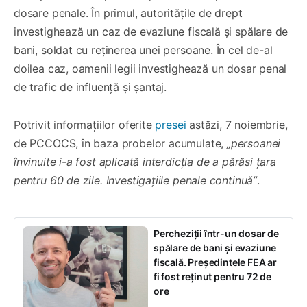
dosare penale. În primul, autoritățile de drept
investighează un caz de evaziune fiscală și spălare de
bani, soldat cu reținerea unei persoane. În cel de-al
doilea caz, oamenii legii investighează un dosar penal
de trafic de influență și șantaj.
Potrivit informațiilor oferite
presei
astăzi, 7 noiembrie,
de PCCOCS, în baza probelor acumulate,
„persoanei
învinuite i-a fost aplicată interdicția de a părăsi țara
pentru 60 de zile. Investigațiile penale continuă”
.
Percheziții într-un dosar de
spălare de bani și evaziune
fiscală. Președintele FEA ar
fi fost reținut pentru 72 de
ore