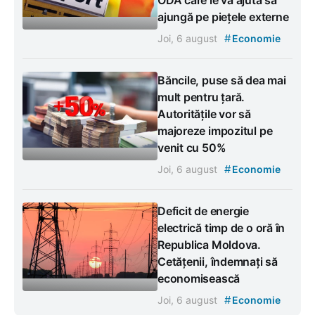
ajungă pe piețele externe
#
Joi, 6 august
Economie
Băncile, puse să dea mai
mult pentru țară.
Autoritățile vor să
majoreze impozitul pe
venit cu 50%
#
Joi, 6 august
Economie
Deficit de energie
electrică timp de o oră în
Republica Moldova.
Cetățenii, îndemnați să
economisească
#
Joi, 6 august
Economie