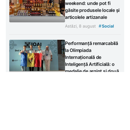
weekend: unde pot fi
găsite produsele locale și
articolele artizanale
#
Astăzi, 8 august
Social
Performanță remarcabilă
la Olimpiada
Internațională de
Inteligență Artificială: o
medalie de argint și două
de bronz
#
Astăzi, 8 august
Social
Cozile de la Giurgiulești-
Galați au fost fluidizate
#
Astăzi, 8 august
Social