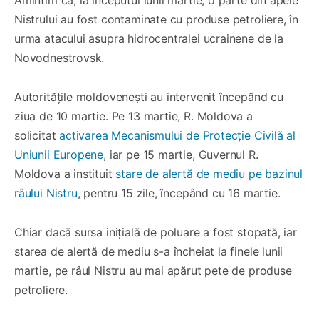
Amintim că, la începutul lunii martie, o parte din apele
Nistrului au fost contaminate cu produse petroliere, în
urma atacului asupra hidrocentralei ucrainene de la
Novodnestrovsk.
Autoritățile moldovenești au intervenit începând cu
ziua de 10 martie. Pe 13 martie, R. Moldova a
solicitat
activarea Mecanismului de Protecție Civilă al
Uniunii Europene
, iar pe 15 martie, Guvernul R.
Moldova a instituit
stare de alertă de mediu pe bazinul
râului Nistru
, pentru 15 zile, începând cu 16 martie.
Chiar dacă sursa inițială de poluare a fost stopată, iar
starea de alertă de mediu s-a încheiat la finele lunii
martie, pe râul Nistru au mai apărut pete de produse
petroliere.