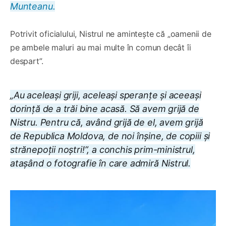
Munteanu.
Potrivit oficialului, Nistrul ne amintește că „oamenii de
pe ambele maluri au mai multe în comun decât îi
despart”.
„Au aceleași griji, aceleași speranțe și aceeași
dorință de a trăi bine acasă. Să avem grijă de
Nistru. Pentru că, având grijă de el, avem grijă
de Republica Moldova, de noi înșine, de copiii și
strănepoții noștri!”, a conchis prim-ministrul,
atașând o fotografie în care admiră Nistrul.