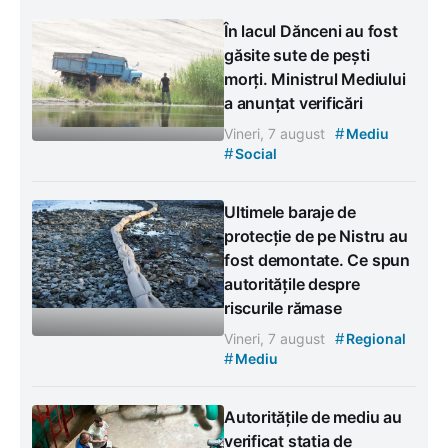
În lacul Dănceni au fost
găsite sute de pești
morți. Ministrul Mediului
a anunțat verificări
#
Vineri, 7 august
Mediu
#
Social
Ultimele baraje de
protecție de pe Nistru au
fost demontate. Ce spun
autoritățile despre
riscurile rămase
#
Vineri, 7 august
Regional
#
Mediu
Autoritățile de mediu au
verificat stația de