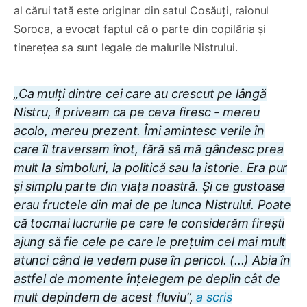
al cărui tată este originar din satul Cosăuți, raionul
Soroca, a evocat faptul că o parte din copilăria și
tinerețea sa sunt legale de malurile Nistrului.
„Ca mulți dintre cei care au crescut pe lângă
Nistru, îl priveam ca pe ceva firesc - mereu
acolo, mereu prezent. Îmi amintesc verile în
care îl traversam înot, fără să mă gândesc prea
mult la simboluri, la politică sau la istorie. Era pur
și simplu parte din viața noastră. Și ce gustoase
erau fructele din mai de pe lunca Nistrului. Poate
că tocmai lucrurile pe care le considerăm firești
ajung să fie cele pe care le prețuim cel mai mult
atunci când le vedem puse în pericol. (...) Abia în
astfel de momente înțelegem pe deplin cât de
mult depindem de acest fluviu”,
a scris