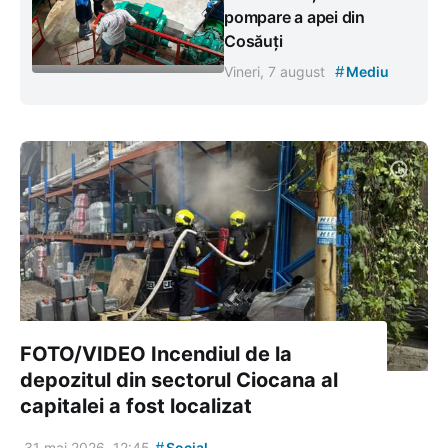
pompare a apei din
Cosăuți
#
Vineri, 7 august
Mediu
FOTO/VIDEO Incendiul de la
depozitul din sectorul Ciocana al
capitalei a fost localizat
#
31 mai 2026, 12:45
Social