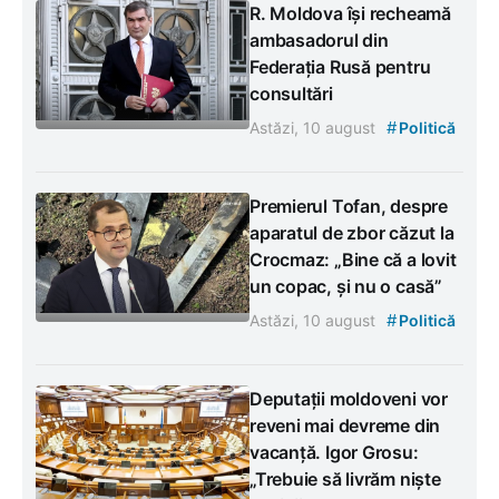
R. Moldova își recheamă
ambasadorul din
Federația Rusă pentru
consultări
#
Astăzi, 10 august
Politică
Premierul Tofan, despre
aparatul de zbor căzut la
Crocmaz: „Bine că a lovit
un copac, și nu o casă”
#
Astăzi, 10 august
Politică
Deputații moldoveni vor
reveni mai devreme din
vacanță. Igor Grosu:
„Trebuie să livrăm niște