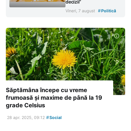
decizii”
#
Vineri, 7 august
Politică
Săptămâna începe cu vreme
frumoasă și maxime de până la 19
grade Celsius
#
28 apr. 2025, 09:12
Social