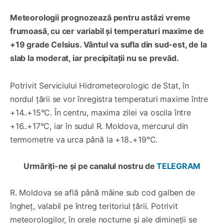
Meteorologii prognozează pentru astăzi vreme
frumoasă, cu cer variabil și temperaturi maxime de
+19 grade Celsius. Vântul va sufla din sud-est, de la
slab la moderat, iar precipitații nu se prevăd.
Potrivit Serviciului Hidrometeorologic de Stat, în
nordul țării se vor înregistra temperaturi maxime între
+14..+15°C. În centru, maxima zilei va oscila între
+16..+17°C, iar în sudul R. Moldova, mercurul din
termometre va urca până la +18..+19°C.
Urmăriți-ne și pe canalul nostru de
TELEGRAM
R. Moldova se află până mâine sub cod galben de
îngheț, valabil pe întreg teritoriul țării. Potrivit
meteorologilor, în orele nocturne și ale dimineții se