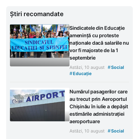
Știri recomandate
Sindicatele din Educație
amenință cu proteste
naționale dacă salariile nu
vor fi majorate de la 1
septembrie
#
Astăzi, 10 august
Social
#
Educație
Numărul pasagerilor care
au trecut prin Aeroportul
Chișinău în iulie a depășit
estimările administrației
aeroportuare
#
Astăzi, 10 august
Social