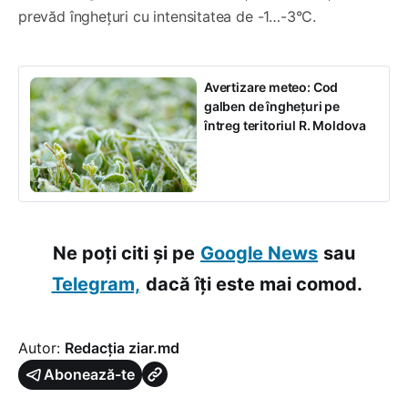
prevăd înghețuri cu intensitatea de -1…-3°C.
Avertizare meteo: Cod
galben de înghețuri pe
întreg teritoriul R. Moldova
Ne poți citi și pe
Google News
sau
Telegram,
dacă îți este mai comod.
Autor:
Redacția ziar.md
Abonează-te