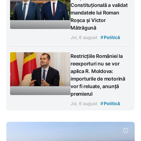
Constituțională a validat
mandatele lui Roman
Roșca și Victor
Mătrăgună
#
Joi, 6 august
Politică
Restricțiile României la
reexporturi nu se vor
aplica R. Moldova:
importurile de motorină
vor fi reluate, anunță
premierul
#
Joi, 6 august
Politică