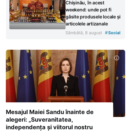
Chișinău, în acest
weekend: unde pot fi
găsite produsele locale și
articolele artizanale
#
Sâmbătă, 8 august
Social
Mesajul Maiei Sandu înainte de
alegeri: „Suveranitatea,
independența și viitorul nostru