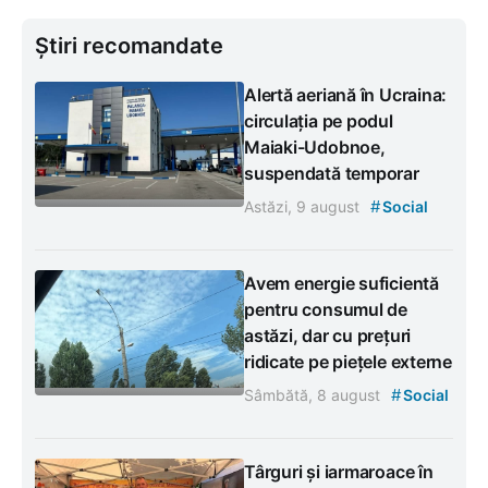
Știri recomandate
Alertă aeriană în Ucraina:
circulația pe podul
Maiaki-Udobnoe,
suspendată temporar
#
Astăzi, 9 august
Social
Avem energie suficientă
pentru consumul de
astăzi, dar cu prețuri
ridicate pe piețele externe
#
Sâmbătă, 8 august
Social
Târguri și iarmaroace în