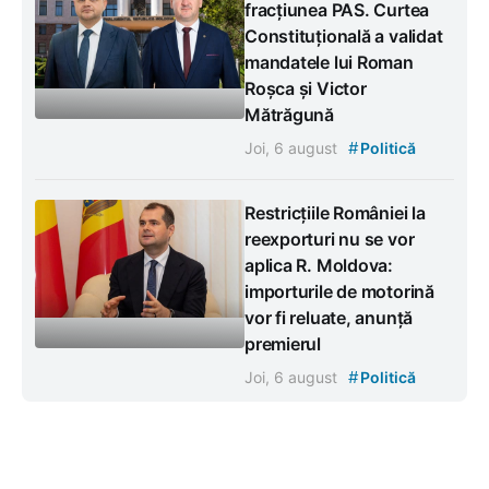
fracțiunea PAS. Curtea
Constituțională a validat
mandatele lui Roman
Roșca și Victor
Mătrăgună
#
Joi, 6 august
Politică
Restricțiile României la
reexporturi nu se vor
aplica R. Moldova:
importurile de motorină
vor fi reluate, anunță
premierul
#
Joi, 6 august
Politică