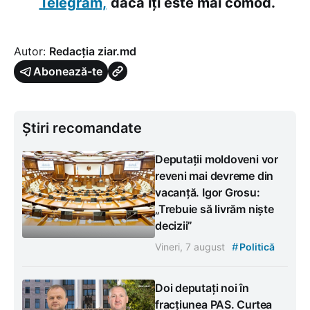
Telegram,
dacă îți este mai comod.
Autor:
Redacția ziar.md
Abonează-te
Știri recomandate
Deputații moldoveni vor
reveni mai devreme din
vacanță. Igor Grosu:
„Trebuie să livrăm niște
decizii”
#
Vineri, 7 august
Politică
Doi deputați noi în
fracțiunea PAS. Curtea