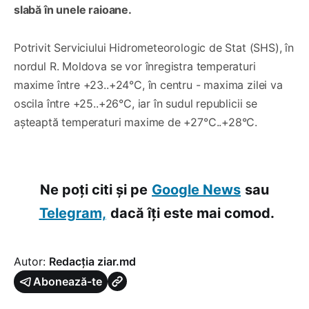
slabă în unele raioane.
Potrivit Serviciului Hidrometeorologic de Stat (SHS), în
nordul R. Moldova se vor înregistra temperaturi
maxime între +23..+24°C, în centru - maxima zilei va
oscila între +25..+26°C, iar în sudul republicii se
așteaptă temperaturi maxime de +27°C..+28°C.
Ne poți citi și pe
Google News
sau
Telegram,
dacă îți este mai comod.
Autor:
Redacția ziar.md
Abonează-te