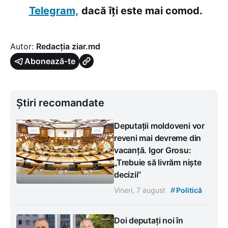
Telegram,
dacă îți este mai comod.
Autor:
Redacția ziar.md
Abonează-te
Știri recomandate
Deputații moldoveni vor
reveni mai devreme din
vacanță. Igor Grosu:
„Trebuie să livrăm niște
decizii”
#
Vineri, 7 august
Politică
Doi deputați noi în