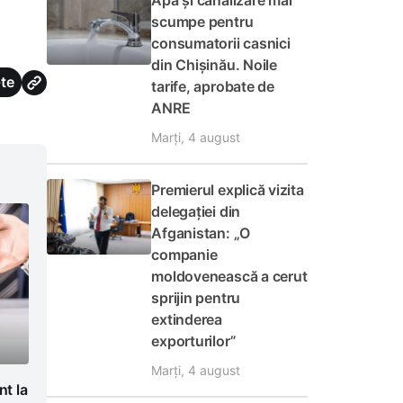
Apă și canalizare mai
scumpe pentru
consumatorii casnici
din Chișinău. Noile
te
tarife, aprobate de
ANRE
Marți, 4 august
Premierul explică vizita
delegației din
Afganistan: „O
companie
moldovenească a cerut
sprijin pentru
extinderea
exporturilor”
Marți, 4 august
t la