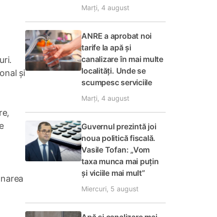
Marți, 4 august
ANRE a aprobat noi
tarife la apă și
canalizare în mai multe
ri.
localități. Unde se
onal și
scumpesc serviciile
Marți, 4 august
re,
e
Guvernul prezintă joi
noua politică fiscală.
Vasile Tofan: „Vom
taxa munca mai puțin
și viciile mai mult”
ânarea
Miercuri, 5 august