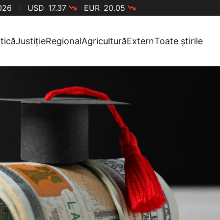
2026
USD
17.37
EUR
20.05
itică
Justiție
Regional
Agricultură
Extern
Toate știrile