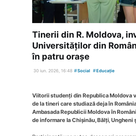
Tinerii din R. Moldova, inv
Universităților din Româ
în patru orașe
#
#
30 iun. 2026, 16:48
Social
Educație
Viitorii studenți din Republica Moldova vo
de la tineri care studiază deja în România
Ambasada Republicii Moldova în România 
de informare la Chișinău, Bălți, Ungheni 