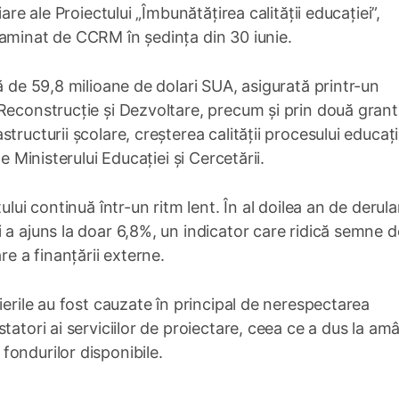
are ale Proiectului „Îmbunătățirea calității educației”,
xaminat de CCRM în ședința din 30 iunie.
ă de 59,8 milioane de dolari SUA, asigurată printr-un
Reconstrucție și Dezvoltare, precum și prin două grantu
ructurii școlare, creșterea calității procesului educați
e Ministerului Educației și Cercetării.
ului continuă într-un ritm lent. În al doilea an de derula
 a ajuns la doar 6,8%, un indicator care ridică semne d
re a finanțării externe.
ierile au fost cauzate în principal de nerespectarea
tatori ai serviciilor de proiectare, ceea ce a dus la am
ii fondurilor disponibile.