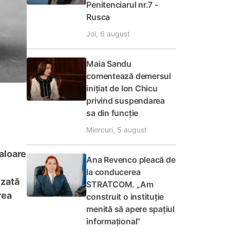
Penitenciarul nr.7 -
Rusca
Joi, 6 august
Maia Sandu
comentează demersul
inițiat de Ion Chicu
privind suspendarea
sa din funcție
Miercuri, 5 august
valoare
Ana Revenco pleacă de
la conducerea
izată
STRATCOM. „Am
rea
construit o instituție
menită să apere spațiul
informațional”