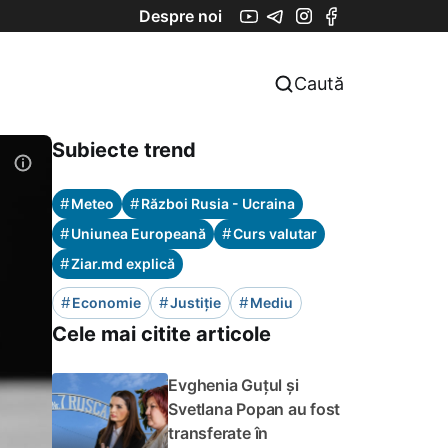
Despre noi
Caută
Subiecte trend
#
#
Meteo
Război Rusia - Ucraina
#
#
Uniunea Europeană
Curs valutar
#
Ziar.md explică
#
#
#
Economie
Justiție
Mediu
Cele mai citite articole
Evghenia Guțul și
Svetlana Popan au fost
transferate în