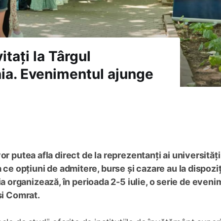
itați la Târgul
nia. Evenimentul ajunge
r putea afla direct de la reprezentanți ai universitățil
 ce opțiuni de admitere, burse și cazare au la dispoziț
organizează, în perioada 2-5 iulie, o serie de even
și Comrat.