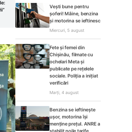
le:
Vești bune pentru
i”
șoferi! Mâine, benzina
și motorina se ieftinesc
Miercuri, 5 august
Fete și femei din
Chișinău, filmate cu
ochelari Meta și
publicate pe rețelele
sociale. Poliția a inițiat
verificări
Marți, 4 august
Benzina se ieftinește
ușor, motorina își
menține prețul. ANRE a
stabilit noile tarife