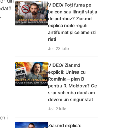
ior din
VIDEO/ Poți fuma pe
odată,
balcon sau lângă stația
.
de autobuz? Ziar.md
u
explică noile reguli
antifumat și ce amenzi
riști
Joi, 23 iulie
VIDEO/ Ziar.md
explică: Unirea cu
România – plan B
pentru R. Moldova? Ce
s-ar schimba dacă am
deveni un singur stat
Joi, 2 iulie
enii
Ziar.md explică: