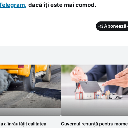
Telegram,
dacă îți este mai comod.
Abonează-
a a înrăutățit calitatea
Guvernul renunță pentru momen