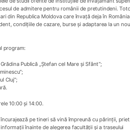
le de studii oferite de instituțiile de învățământ super
ocesul de admitere pentru românii de pretutindeni. Tot
inari din Republica Moldova care învață deja în România
dent, condițiile de cazare, burse și adaptarea la un no
ul program:
in Grădina Publică „Ștefan cel Mare și Sfânt”;
 Eminescu”;
l Cluj”;
ură.
rele 10:00 și 14:00.
 încurajează pe tineri să vină împreună cu părinții, priet
nformații înainte de alegerea facultății și a traseului