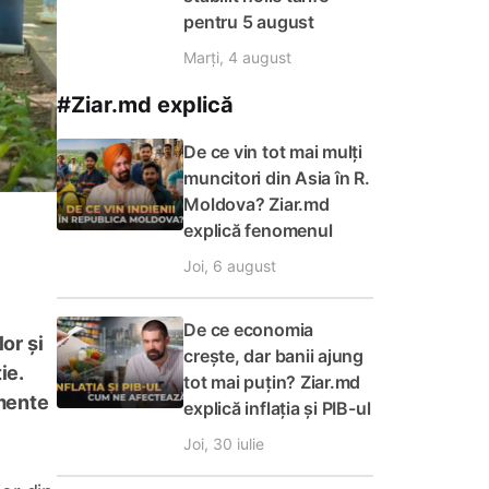
pentru 5 august
Marți, 4 august
#Ziar.md explică
De ce vin tot mai mulți
muncitori din Asia în R.
Moldova? Ziar.md
explică fenomenul
Joi, 6 august
De ce economia
or și
crește, dar banii ajung
ie.
tot mai puțin? Ziar.md
imente
explică inflația și PIB-ul
Joi, 30 iulie