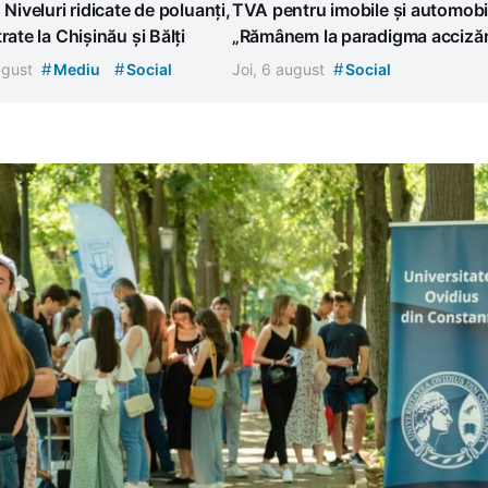
. Niveluri ridicate de poluanți,
TVA pentru imobile și automobi
rate la Chișinău și Bălți
„Rămânem la paradigma accizări
#
#
#
august
Mediu
Social
Joi, 6 august
Social