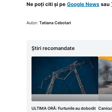
Ne poți citi și pe
Google News
sau
Autor:
Tatiana Cebotari
Știri recomandate
ULTIMA ORĂ: Furtunile au doborât
Canicul