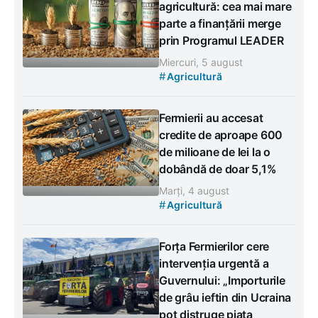
agricultură: cea mai mare
parte a finanțării merge
prin Programul LEADER
Miercuri, 5 august
#
Agricultură
Fermierii au accesat
credite de aproape 600
de milioane de lei la o
dobândă de doar 5,1%
Marți, 4 august
#
Agricultură
Forța Fermierilor cere
intervenția urgentă a
Guvernului: „Importurile
de grâu ieftin din Ucraina
pot distruge piața