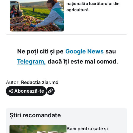
națională a lucrătorului din
agricultură
Ne poți citi și pe
Google News
sau
Telegram,
dacă îți este mai comod.
Autor:
Redacția ziar.md
Abonează-te
Știri recomandate
Bani pentru sate și