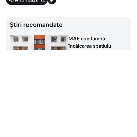
Știri recomandate
MAE condamnă
încălcarea spațiului
aerian al Republicii
Moldova după depistarea
unei drone rusești la
Cahul
#
Miercuri, 5 august
Social
Fragmentele unei drone
de tip „Gheran-2”, găsite
în apropierea satului
Văleni. Poliția
investighează cazul