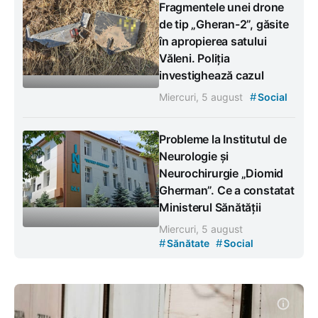
Fragmentele unei drone
de tip „Gheran-2”, găsite
în apropierea satului
Văleni. Poliția
investighează cazul
#
Miercuri, 5 august
Social
Probleme la Institutul de
Neurologie și
Neurochirurgie „Diomid
Gherman”. Ce a constatat
Ministerul Sănătății
Miercuri, 5 august
#
#
Sănătate
Social