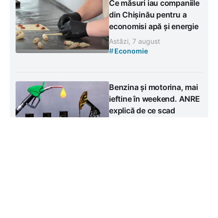
Ce măsuri iau companiile
din Chișinău pentru a
economisi apă și energie
Astăzi, 7 august
#
Economie
Benzina și motorina, mai
ieftine în weekend. ANRE
explică de ce scad
prețurile la pompă
Astăzi, 7 august
#
Economie
Contacte