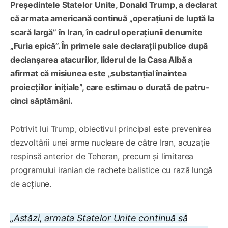
Președintele Statelor Unite, Donald Trump, a declarat
că armata americană continuă „operațiuni de luptă la
scară largă” în Iran, în cadrul operațiunii denumite
„Furia epică”. În primele sale declarații publice după
declanșarea atacurilor, liderul de la Casa Albă a
afirmat că misiunea este „substanțial înaintea
proiecțiilor inițiale”, care estimau o durată de patru-
cinci săptămâni.
Potrivit lui Trump, obiectivul principal este prevenirea
dezvoltării unei arme nucleare de către Iran, acuzație
respinsă anterior de Teheran, precum și limitarea
programului iranian de rachete balistice cu rază lungă
de acțiune.
„Astăzi, armata Statelor Unite continuă să