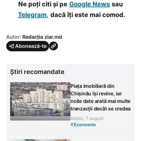
Ne poți citi și pe
Google News
sau
Telegram,
dacă îți este mai comod.
Autor:
Redacția ziar.md
Abonează-te
Știri recomandate
Piața imobiliară din
Chișinău își revine, iar
noile date arată mai multe
tranzacții decât se credea
Astăzi, 7 august
#
Economie