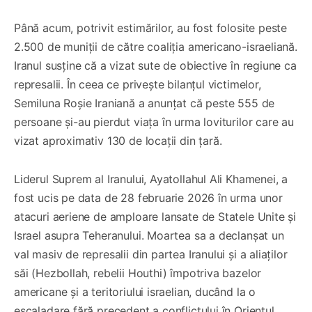
Până acum, potrivit estimărilor, au fost folosite peste
2.500 de muniții de către coaliția americano-israeliană.
Iranul susține că a vizat sute de obiective în regiune ca
represalii. În ceea ce privește bilanțul victimelor,
Semiluna Roșie Iraniană a anunțat că peste 555 de
persoane și-au pierdut viața în urma loviturilor care au
vizat aproximativ 130 de locații din țară.
Liderul Suprem al Iranului, Ayatollahul Ali Khamenei, a
fost ucis pe data de 28 februarie 2026 în urma unor
atacuri aeriene de amploare lansate de Statele Unite și
Israel asupra Teheranului. Moartea sa a declanșat un
val masiv de represalii din partea Iranului și a aliaților
săi (Hezbollah, rebelii Houthi) împotriva bazelor
americane și a teritoriului israelian, ducând la o
escaladare fără precedent a conflictului în Orientul