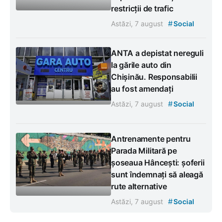
restricții de trafic
#
Astăzi, 7 august
Social
ANTA a depistat nereguli
la gările auto din
Chișinău. Responsabilii
au fost amendați
#
Astăzi, 7 august
Social
Antrenamente pentru
Parada Militară pe
șoseaua Hâncești: șoferii
sunt îndemnați să aleagă
rute alternative
#
Astăzi, 7 august
Social