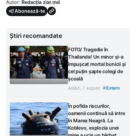
Autor:
Redacția ziar.md
Abonează-te
Știri recomandate
FOTO/ Tragedie în
Thailanda! Un minor și-a
împușcat mortal bunicii și
cel puțin șapte colegi de
școală
#
Astăzi, 7 august
Extern
În pofida riscurilor,
oamenii continuă să intre
în Marea Neagră. La
Koblevo, explozia unei
mine a ucis un bărbat