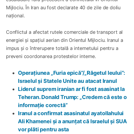
Mijlociu. În Iran au fost declarate 40 de zile de doliu
național.
Conflictul a afectat rutele comerciale de transport al
energiei și spațiul aerian din Orientul Mijlociu. Iranul a
impus și o întrerupere totală a internetului pentru a
preveni coordonarea protestelor interne.
Operațiunea „Furia epică”/„Răgetul leului”:
Israelul și Statele Unite au atacat Iranul
Liderul suprem iranian ar fi fost asasinat la
Teheran. Donald Trump: „Credem că este o
informație corectă”
Iranul a confirmat asasinatul ayatollahului
Ali Khamenei și a anunțat că Israelul și SUA
vor plăti pentru asta