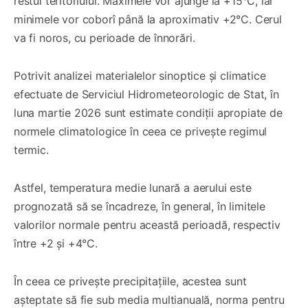
restul teritoriului. Maximele vor ajunge la +15°C, iar
minimele vor coborî până la aproximativ +2°C. Cerul
va fi noros, cu perioade de înnorări.
Potrivit analizei materialelor sinoptice și climatice
efectuate de Serviciul Hidrometeorologic de Stat, în
luna martie 2026 sunt estimate condiții apropiate de
normele climatologice în ceea ce privește regimul
termic.
Astfel, temperatura medie lunară a aerului este
prognozată să se încadreze, în general, în limitele
valorilor normale pentru această perioadă, respectiv
între +2 și +4°C.
În ceea ce privește precipitațiile, acestea sunt
așteptate să fie sub media multianuală, norma pentru