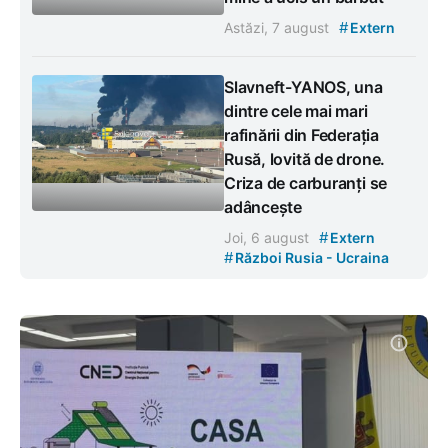
#
Astăzi, 7 august
Extern
Slavneft-YANOS, una
dintre cele mai mari
rafinării din Federația
Rusă, lovită de drone.
Criza de carburanți se
adâncește
#
Joi, 6 august
Extern
#
Război Rusia - Ucraina