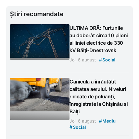
Știri recomandate
ULTIMA ORĂ: Furtunile
au doborât circa 10 piloni
ai liniei electrice de 330
kV Bălți-Dnestrovsk
#
Joi, 6 august
Social
Canicula a înrăutățit
calitatea aerului. Niveluri
ridicate de poluanți,
înregistrate la Chișinău și
Bălți
#
Joi, 6 august
Mediu
#
Social