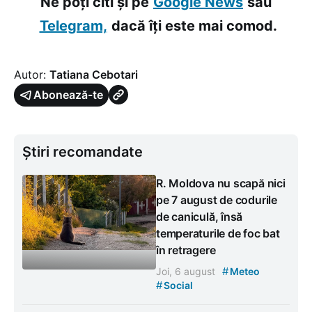
Ne poți citi și pe
Google News
sau
Telegram,
dacă îți este mai comod.
Autor:
Tatiana Cebotari
Abonează-te
Știri recomandate
R. Moldova nu scapă nici
pe 7 august de codurile
de caniculă, însă
temperaturile de foc bat
în retragere
#
Joi, 6 august
Meteo
#
Social