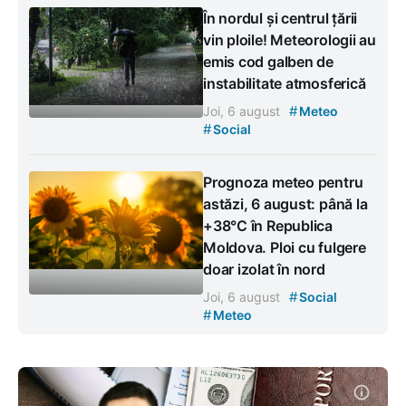
În nordul și centrul țării
vin ploile! Meteorologii au
emis cod galben de
instabilitate atmosferică
#
Joi, 6 august
Meteo
#
Social
Prognoza meteo pentru
astăzi, 6 august: până la
+38°C în Republica
Moldova. Ploi cu fulgere
doar izolat în nord
#
Joi, 6 august
Social
#
Meteo