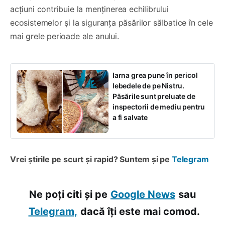
acțiuni contribuie la menținerea echilibrului
ecosistemelor și la siguranța păsărilor sălbatice în cele
mai grele perioade ale anului.
Iarna grea pune în pericol
lebedele de pe Nistru.
Păsările sunt preluate de
inspectorii de mediu pentru
a fi salvate
Vrei știrile pe scurt și rapid? Suntem și pe
Telegram
Ne poți citi și pe
Google News
sau
Telegram,
dacă îți este mai comod.