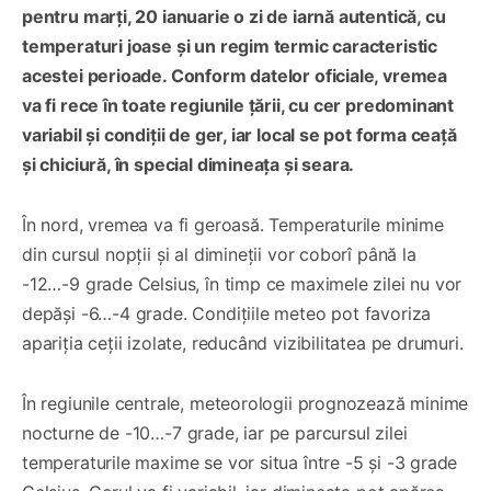
pentru marți, 20 ianuarie o zi de iarnă autentică, cu
temperaturi joase și un regim termic caracteristic
acestei perioade. Conform datelor oficiale, vremea
va fi rece în toate regiunile țării, cu cer predominant
variabil și condiții de ger, iar local se pot forma ceață
și chiciură, în special dimineața și seara.
În nord, vremea va fi geroasă. Temperaturile minime
din cursul nopții și al dimineții vor coborî până la
-12…-9 grade Celsius, în timp ce maximele zilei nu vor
depăși -6…-4 grade. Condițiile meteo pot favoriza
apariția ceții izolate, reducând vizibilitatea pe drumuri.
În regiunile centrale, meteorologii prognozează minime
nocturne de -10…-7 grade, iar pe parcursul zilei
temperaturile maxime se vor situa între -5 și -3 grade