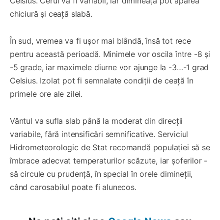
Celsius. Cerul va fi variabil, iar dimineața pot apărea
chiciură și ceață slabă.
În sud, vremea va fi ușor mai blândă, însă tot rece
pentru această perioadă. Minimele vor oscila între -8 și
-5 grade, iar maximele diurne vor ajunge la -3…-1 grad
Celsius. Izolat pot fi semnalate condiții de ceață în
primele ore ale zilei.
Vântul va sufla slab până la moderat din direcții
variabile, fără intensificări semnificative. Serviciul
Hidrometeorologic de Stat recomandă populației să se
îmbrace adecvat temperaturilor scăzute, iar șoferilor -
să circule cu prudență, în special în orele dimineții,
când carosabilul poate fi alunecos.