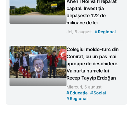
Anenii Noi va fi reparat
capital. Investiția
depășește 122 de
milioane de lei
#
Joi, 6 august
Regional
Colegiul moldo-turc din
Comrat, cu un pas mai
aproape de deschidere.
Va purta numele lui
Recep Tayyip Erdoğan
Miercuri, 5 august
#
#
Educație
Social
#
Regional