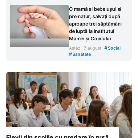
O mamă și bebelușul ei
prematur, salvați după
aproape trei săptămâni
de luptă la Institutul
Mamei și Copilului
#
Astăzi, 7 august
Social
#
Sănătate
Elevii din școlile cu predare în rusă