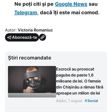
Ne poți citi și pe
Google News
sau
Telegram,
dacă îți este mai comod.
Autor:
Victoria Romaniuc
Abonează-te
Știri recomandate
Escrocii au provocat
pagube de peste 1,6
milioane de lei. O femeie
din Chișinău a rămas fără
aproape un milion de lei
#
Astăzi, 7 august
Social