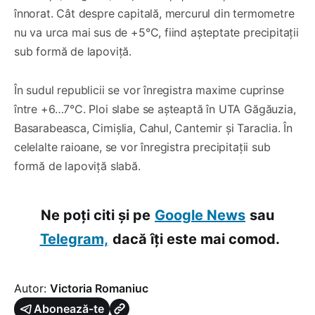
înnorat. Cât despre capitală, mercurul din termometre
nu va urca mai sus de +5°C, fiind așteptate precipitații
sub formă de lapoviță.
În sudul republicii se vor înregistra maxime cuprinse
între +6…7°C. Ploi slabe se așteaptă în UTA Găgăuzia,
Basarabeasca, Cimișlia, Cahul, Cantemir și Taraclia. În
celelalte raioane, se vor înregistra precipitații sub
formă de lapoviță slabă.
Ne poți citi și pe
Google News
sau
Telegram,
dacă îți este mai comod.
Autor:
Victoria Romaniuc
Abonează-te