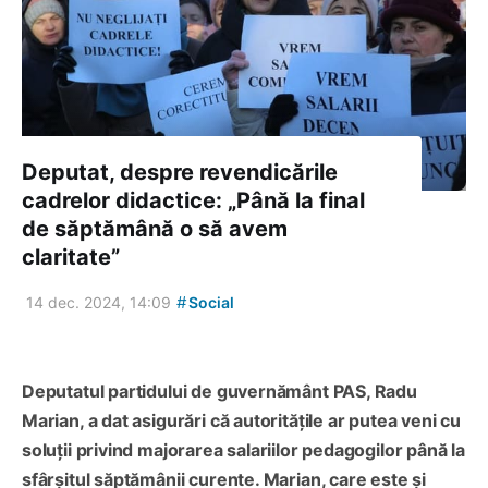
Deputat, despre revendicările
cadrelor didactice: „Până la final
de săptămână o să avem
claritate”
#
14 dec. 2024, 14:09
Social
Deputatul partidului de guvernământ PAS, Radu
Marian, a dat asigurări că
autoritățile ar putea veni cu
soluții p
rivind
majora
rea
salariil
or pedagogilor p
ână la
sfârșitul săptămân
i
i
curente
. Marian
, care este și