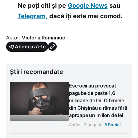
Ne poți citi și pe
Google News
sau
Telegram,
dacă îți este mai comod.
Autor:
Victoria Romaniuc
Abonează-te
Știri recomandate
Escrocii au provocat
pagube de peste 1,6
milioane de lei. O femeie
din Chișinău a rămas fără
aproape un milion de lei
#
Astăzi, 7 august
Social