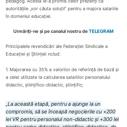
pedagog. Acesta le-a promis celor prezenți că
autoritățile „vor căuta soluții” pentru a majora salariile
în domeniul educației.
Urmăriți-ne și pe canalul nostru de
TELEGRAM
Principalele revendicări ale Federației Sindicale a
Educației și Științeii nclud:
1. Majorarea cu 35% a valorilor de referință de bază și
a celei utilizate la calcularea salariilor personalului
didactic, ştiinţifico-didactic, științific;
„La această etapă, pentru a ajunge la un
compromis, să se înceapă negocierile cu +200
lei VR pentru personalul non-didactic și +300 lei
pentru cadre didactice, științifico-didactice, de