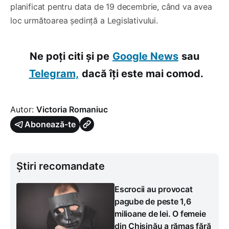
planificat pentru data de 19 decembrie, când va avea
loc următoarea ședință a Legislativului.
Ne poți citi și pe
Google News
sau
Telegram,
dacă îți este mai comod.
Autor:
Victoria Romaniuc
Abonează-te
Știri recomandate
Escrocii au provocat
pagube de peste 1,6
milioane de lei. O femeie
din Chișinău a rămas fără