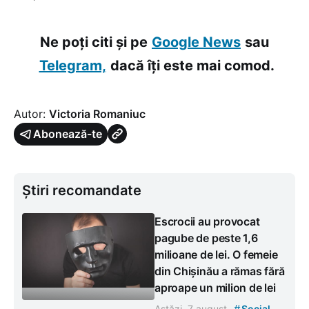
Ne poți citi și pe
Google News
sau
Telegram,
dacă îți este mai comod.
Autor:
Victoria Romaniuc
Abonează-te
Știri recomandate
Escrocii au provocat
pagube de peste 1,6
milioane de lei. O femeie
din Chișinău a rămas fără
aproape un milion de lei
#
Astăzi, 7 august
Social