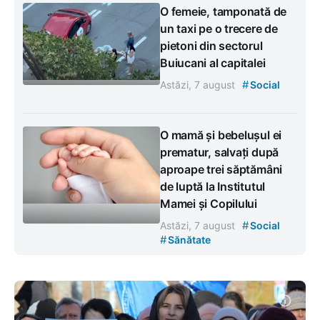
O femeie, tamponată de
un taxi pe o trecere de
pietoni din sectorul
Buiucani al capitalei
#
Astăzi, 7 august
Social
O mamă și bebelușul ei
prematur, salvați după
aproape trei săptămâni
de luptă la Institutul
Mamei și Copilului
#
Astăzi, 7 august
Social
#
Sănătate