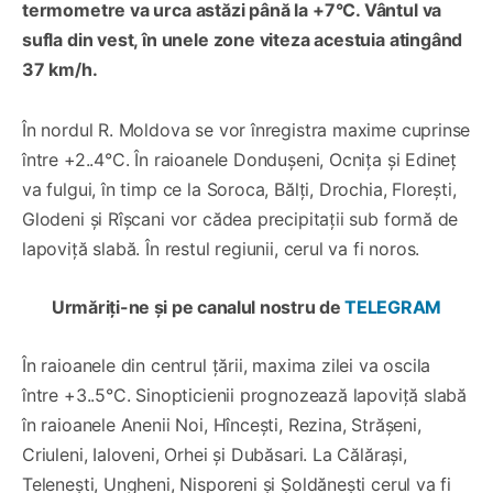
termometre va urca astăzi până la +7°C. Vântul va
sufla din vest, în unele zone viteza acestuia atingând
37 km/h.
În nordul R. Moldova se vor înregistra maxime cuprinse
între +2..4°C. În raioanele Dondușeni, Ocnița și Edineț
va fulgui, în timp ce la Soroca, Bălți, Drochia, Florești,
Glodeni și Rîșcani vor cădea precipitații sub formă de
lapoviță slabă. În restul regiunii, cerul va fi noros.
Urmăriți-ne și pe canalul nostru de
TELEGRAM
În raioanele din centrul țării, maxima zilei va oscila
între +3..5°C. Sinopticienii prognozează lapoviță slabă
în raioanele Anenii Noi, Hîncești, Rezina, Strășeni,
Criuleni, Ialoveni, Orhei și Dubăsari. La Călărași,
Telenești, Ungheni, Nisporeni și Șoldănești cerul va fi