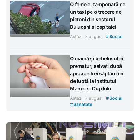
O femeie, tamponată de
un taxi pe o trecere de
pietoni din sectorul
Buiucani al capitalei
#
Astăzi, 7 august
Social
O mamă și bebelușul ei
prematur, salvați după
aproape trei săptămâni
de luptă la Institutul
Mamei și Copilului
#
Astăzi, 7 august
Social
#
Sănătate