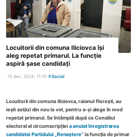
Locuitorii din comuna Iliciovca își
aleg repetat primarul. La funcție
aspiră șase candidați
#
15 dec. 2024, 11:10
Social
Locuitorii din comuna Iliciovca, raionul Florești, au
ieșit astăzi din nou la vot, pentru a-și alege în mod
repetat primarul. Se întâmplă după ce Consiliul
electoral al circumscripției
a anulat înregistrarea
candidatei Partidului „Renaștere”
la funcția de primar