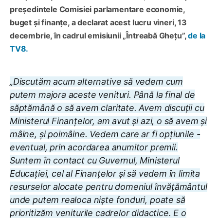
președintele Comisiei parlamentare economie,
buget și finanțe,
a declarat acest lucru vineri, 13
decembrie, în cadrul emisiunii
„Întreabă Ghețu”
,
de la
TV8.
„Discutăm acum alternative să vedem cum
putem majora aceste venituri. Până la final de
săptămână o să avem claritate. Avem discuții cu
Ministerul Finanțelor, am avut și azi, o să avem și
mâine, și poimâine. Vedem care ar fi opțiunile -
eventual, prin acordarea anumitor premii.
Suntem în contact cu Guvernul, Ministerul
Educației, cel al Finanțelor și să vedem în limita
resurselor alocate pentru domeniul învățământul
unde putem realoca niște fonduri, poate să
prioritizăm veniturile cadrelor didactice. E o