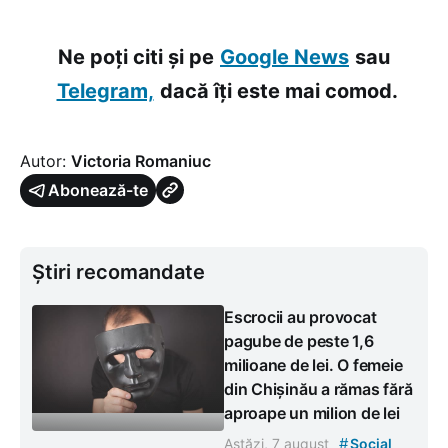
Ne poți citi și pe
Google News
sau
Telegram,
dacă îți este mai comod.
Autor:
Victoria Romaniuc
Abonează-te
Știri recomandate
Escrocii au provocat
pagube de peste 1,6
milioane de lei. O femeie
din Chișinău a rămas fără
aproape un milion de lei
#
Astăzi, 7 august
Social