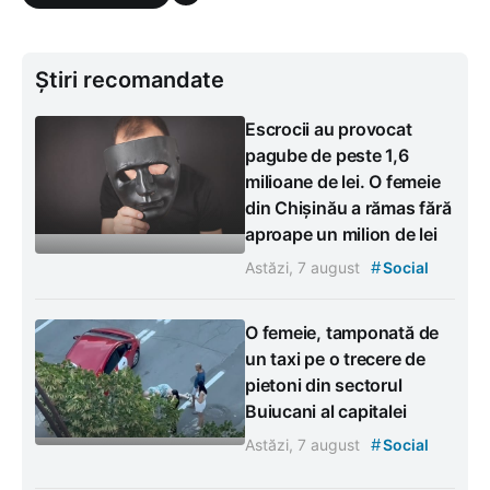
Știri recomandate
Escrocii au provocat
pagube de peste 1,6
milioane de lei. O femeie
din Chișinău a rămas fără
aproape un milion de lei
#
Astăzi, 7 august
Social
O femeie, tamponată de
un taxi pe o trecere de
pietoni din sectorul
Buiucani al capitalei
#
Astăzi, 7 august
Social