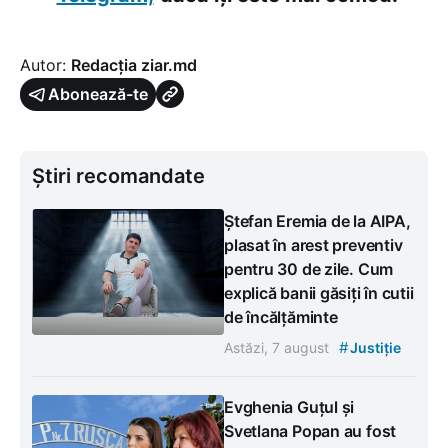
Autor:
Redacția ziar.md
Abonează-te
Știri recomandate
Ștefan Eremia de la AIPA,
plasat în arest preventiv
pentru 30 de zile. Cum
explică banii găsiți în cutii
de încălțăminte
#
Astăzi, 7 august
Justiție
Evghenia Guțul și
Svetlana Popan au fost