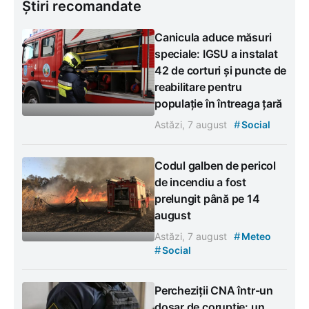
Știri recomandate
Canicula aduce măsuri
speciale: IGSU a instalat
42 de corturi și puncte de
reabilitare pentru
populație în întreaga țară
#
Astăzi, 7 august
Social
Codul galben de pericol
de incendiu a fost
prelungit până pe 14
august
#
Astăzi, 7 august
Meteo
#
Social
Percheziții CNA într-un
dosar de corupție: un