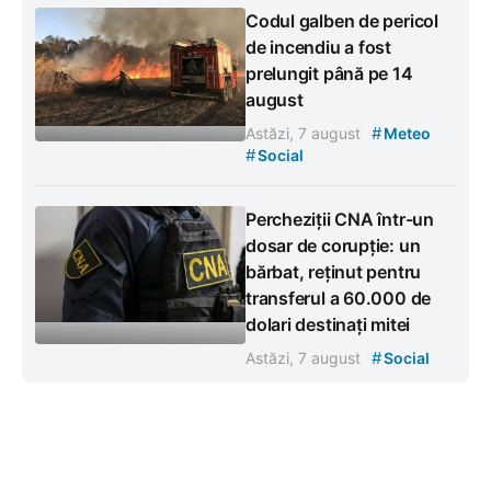
Codul galben de pericol
de incendiu a fost
prelungit până pe 14
august
#
Astăzi, 7 august
Meteo
#
Social
Percheziții CNA într-un
dosar de corupție: un
bărbat, reținut pentru
transferul a 60.000 de
dolari destinați mitei
#
Astăzi, 7 august
Social