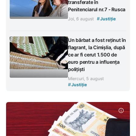
transferate în
Penitenciarul nr.7 - Rusca
#
Joi, 6 august
Justiție
Un bărbat a fost reținut în
flagrant, la Cimișlia, după
ce ar fi cerut 1.500 de
euro pentru a influența
polițiști
Miercuri, 5 august
#
Justiție