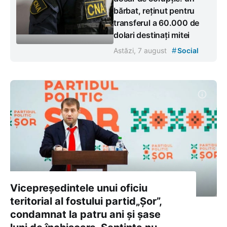
bărbat, reținut pentru
transferul a 60.000 de
dolari destinați mitei
#
Astăzi, 7 august
Social
Vicepreședintele unui oficiu
teritorial al fostului partid„Șor”,
condamnat la patru ani și șase