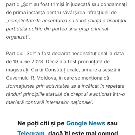
partid „Șor” au fost trimiși în judecată sau condamnați
de prima instanță pentru săvârșirea infracțiunii de
„complicitate la acceptarea cu bună știință a finanțării
partidului politic din partea unui grup criminal
organizat”
.
Partidul „Șor” a fost declarat neconstituțional la data
de 19 iunie 2023. Decizia a fost pronunțată de
magistrații Curții Constituționale, urmare a sesizării
Guvernului R. Moldova, în care se menționa că
„formațiunea prin activitatea sa a încălcat în repetate
rânduri principiile statului de drept și a acționat într-o
manieră contrară intereselor naționale
”.
Ne poți citi și pe
Google News
sau
Telegram,
dacă îți este mai comod.