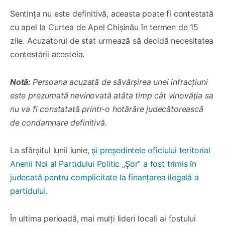
Sentința nu este definitivă, aceasta poate fi contestată
cu apel la Curtea de Apel Chișinău în termen de 15
zile. Acuzatorul de stat urmează să decidă necesitatea
contestării acesteia.
Notă:
Persoana acuzată de săvârșirea unei infracțiuni
este prezumată nevinovată atâta timp cât vinovăția sa
nu va fi constatată printr-o hotărâre judecătorească
de condamnare definitivă.
La sfârșitul lunii iunie,
și președintele oficiului teritorial
Anenii Noi al Partidului Politic „Şor” a fost trimis în
judecată pentru complicitate la finanțarea ilegală a
partidului.
În ultima perioadă, mai mulți lideri locali ai fostului