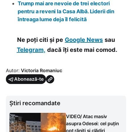
Trump mai are nevoie de trei electori
pentru a reveni la Casa Albă. Liderii din
întreaga lume deja îl felicită
Ne poți citi și pe
Google News
sau
Telegram,
dacă îți este mai comod.
Autor:
Victoria Romaniuc
Abonează-te
Știri recomandate
VIDEO/ Atac masiv
asupra Odesei: cel puțin
opt răniți și clădiri