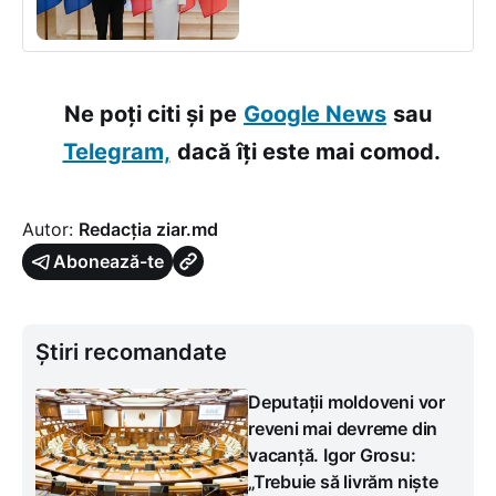
Ne poți citi și pe
Google News
sau
Telegram,
dacă îți este mai comod.
Autor:
Redacția ziar.md
Abonează-te
Știri recomandate
Deputații moldoveni vor
reveni mai devreme din
vacanță. Igor Grosu:
„Trebuie să livrăm niște