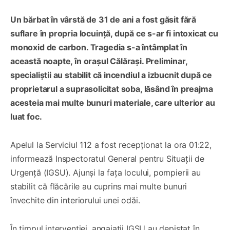
Un bărbat în vârstă de 31 de ani a fost găsit fără
suflare în propria locuință, după ce s-ar fi intoxicat cu
monoxid de carbon. Tragedia s-a întâmplat în
această noapte, în orașul Călărași. Preliminar,
specialiștii au stabilit că incendiul a izbucnit după ce
proprietarul a suprasolicitat soba, lăsând în preajma
acesteia mai multe bunuri materiale, care ulterior au
luat foc.
Apelul la Serviciul 112 a fost recepționat la ora 01:22,
informează Inspectoratul General pentru Situații de
Urgență (IGSU). Ajunși la fața locului, pompierii au
stabilit că flăcările au cuprins mai multe bunuri
învechite din interiorului unei odăi.
În timpul intervenției, angajații IGSU au depistat în