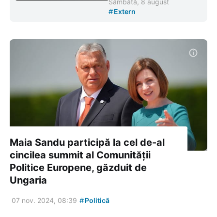
Sâmbătă, 8 august
#
Extern
Maia Sandu participă la cel de-al
cincilea summit al Comunității
Politice Europene, găzduit de
Ungaria
#
07 nov. 2024, 08:39
Politică