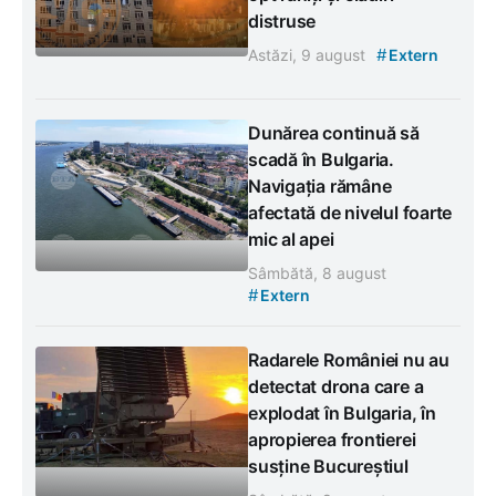
distruse
#
Astăzi, 9 august
Extern
Dunărea continuă să
scadă în Bulgaria.
Navigația rămâne
afectată de nivelul foarte
mic al apei
Sâmbătă, 8 august
#
Extern
Radarele României nu au
detectat drona care a
explodat în Bulgaria, în
apropierea frontierei
susține Bucureștiul