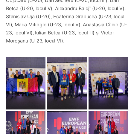
Cojocaru (U-20), Dan Secrieru (U-20, locul III), Dan
Betca (U-20, locul V), Alexandru Baldjî (U-20, locul V),
Stanislav Uja (U-20), Ecaterina Grabucea (U-23, locul
VI), Maria Mitioglo (U-23, locul V), Anastasia Cîlcic (U-
23, locul VI), Iulian Betca (U-23, locul III) și Victor
Moroșanu (U-23, locul VI).