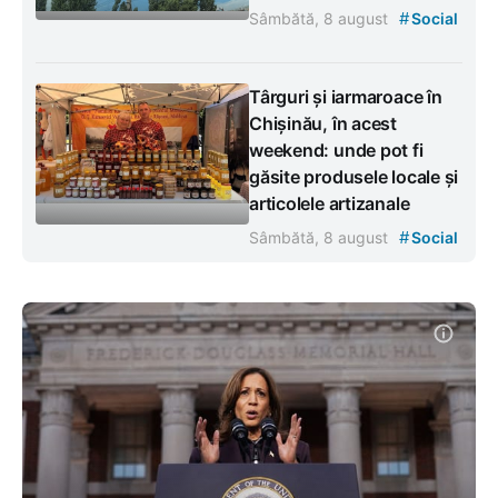
#
Sâmbătă, 8 august
Social
Târguri și iarmaroace în
Chișinău, în acest
weekend: unde pot fi
găsite produsele locale și
articolele artizanale
#
Sâmbătă, 8 august
Social