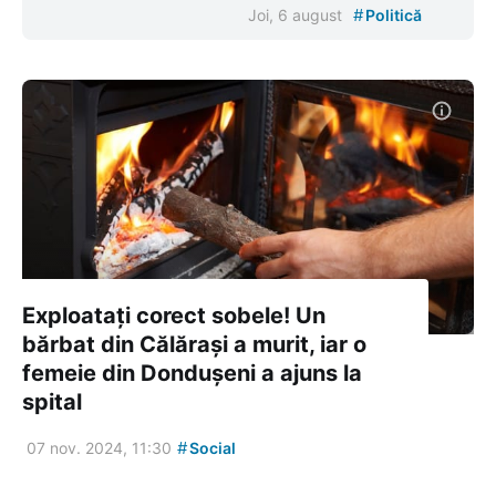
#
Joi, 6 august
Politică
Exploatați corect sobele! Un
bărbat din Călărași a murit, iar o
femeie din Dondușeni a ajuns la
spital
#
07 nov. 2024, 11:30
Social