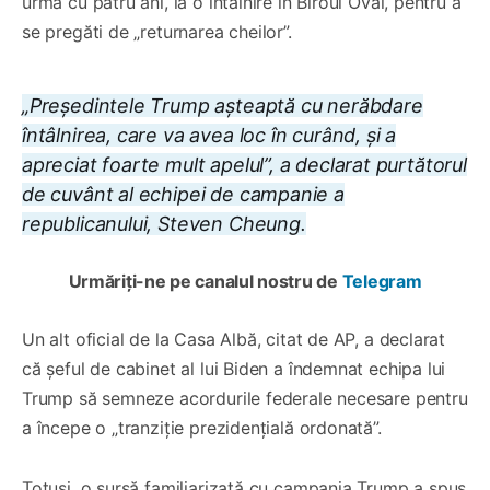
urmă cu patru ani, la o întâlnire în Biroul Oval, pentru a
se pregăti de „returnarea cheilor”.
„Președintele Trump așteaptă cu nerăbdare
întâlnirea, care va avea loc în curând, și a
apreciat foarte mult apelul”, a declarat purtătorul
de cuvânt al echipei de campanie a
republicanului, Steven Cheung.
Urmăriți-ne pe canalul nostru de
Telegram
Un alt oficial de la Casa Albă, citat de AP, a declarat
că șeful de cabinet al lui Biden a îndemnat echipa lui
Trump să semneze acordurile federale necesare pentru
a începe o „tranziție prezidențială ordonată”.
Totuși, o sursă familiarizată cu campania Trump a spus