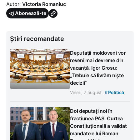
Autor:
Victoria Romaniuc
Abonează-te
Știri recomandate
Deputații moldoveni vor
reveni mai devreme din
vacanță. Igor Grosu:
„Trebuie să livrăm niște
decizii”
#
Vineri, 7 august
Politică
Doi deputați noi în
fracțiunea PAS. Curtea
Constituțională a validat
mandatele lui Roman