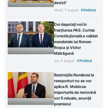
decizii”
#
Vineri, 7 august
Politică
Doi deputați noi în
fracțiunea PAS. Curtea
Constituțională a validat
mandatele lui Roman
Roșca și Victor
Mătrăgună
#
Joi, 6 august
Politică
Restricțiile României la
reexporturi nu se vor
aplica R. Moldova:
importurile de motorină
vor fi reluate, anunță
premierul