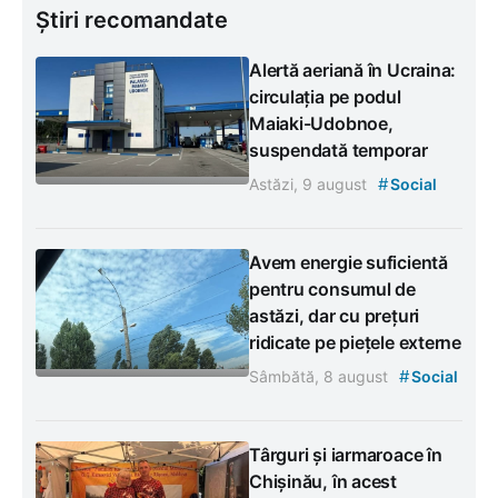
Știri recomandate
Alertă aeriană în Ucraina:
circulația pe podul
Maiaki-Udobnoe,
suspendată temporar
#
Astăzi, 9 august
Social
Avem energie suficientă
pentru consumul de
astăzi, dar cu prețuri
ridicate pe piețele externe
#
Sâmbătă, 8 august
Social
Târguri și iarmaroace în
Chișinău, în acest