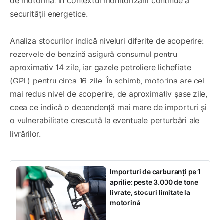
de motorină, în contextul monitorizării continue a
securității energetice.
Analiza stocurilor indică niveluri diferite de acoperire:
rezervele de benzină asigură consumul pentru
aproximativ 14 zile, iar gazele petroliere lichefiate
(GPL) pentru circa 16 zile. În schimb, motorina are cel
mai redus nivel de acoperire, de aproximativ șase zile,
ceea ce indică o dependență mai mare de importuri și
o vulnerabilitate crescută la eventuale perturbări ale
livrărilor.
Importuri de carburanți pe 1
aprilie: peste 3.000 de tone
livrate, stocuri limitate la
motorină