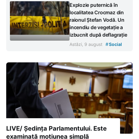
Explozie puternică în
localitatea Crocmaz din
raionul Ștefan Vodă. Un
incendiu de vegetație a
izbucnit după deflagrație
#
Astăzi, 9 august
Social
LIVE/ Ședința Parlamentului. Este
examinată moțiunea simplă