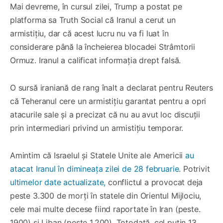
Mai devreme, în cursul zilei, Trump a postat pe
platforma sa Truth Social că Iranul a cerut un
armistițiu, dar că acest lucru nu va fi luat în
considerare până la încheierea blocadei Strâmtorii
Ormuz. Iranul a calificat informația drept falsă.
O sursă iraniană de rang înalt a declarat pentru Reuters
că Teheranul cere un armistițiu garantat pentru a opri
atacurile sale și a precizat că nu au avut loc discuții
prin intermediari privind un armistițiu temporar.
Amintim că Israelul și Statele Unite ale Americii
au
atacat Iranul în dimineața zilei de 28 februarie
. Potrivit
ultimelor date actualizate,
conflictul a provocat deja
peste 3.300 de morți în statele din Orientul Mijlociu,
cele mai multe decese fiind raportate în Iran (peste.
1900) și Liban (peste 1.200). Totodată, cel puțin 13