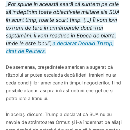
„Pot spune în această seară că suntem pe cale
să îndeplinim toate obiectivele militare ale SUA
în scurt timp, foarte scurt timp. (...) Îi vom lovi
extrem de tare în următoarele două-trei
săptămâni. Îi vom readuce în Epoca de piatră,
unde le este locul”,
a declarat Donald Trump,
citat de Reuters.
De asemenea, președintele american a sugerat că
războiul ar putea escalada dacă liderii iranieni nu ar
ceda condițiilor americane în timpul negocierilor, fiind
posibile atacuri asupra infrastructurii energetice și
petroliere a Iranului.
În același discurs, Trump a declarat că SUA nu au
nevoie de strâmtoarea Ormuz și i-a îndemnat pe aliații
care depind de petrolul din regiune să lucreze pentru