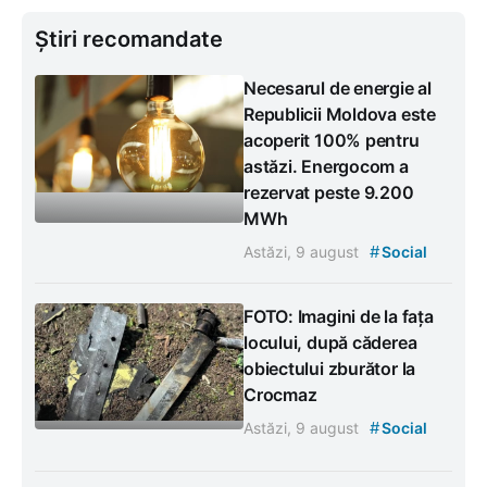
Știri recomandate
Necesarul de energie al
Republicii Moldova este
acoperit 100% pentru
astăzi. Energocom a
rezervat peste 9.200
MWh
#
Astăzi, 9 august
Social
FOTO: Imagini de la fața
locului, după căderea
obiectului zburător la
Crocmaz
#
Astăzi, 9 august
Social