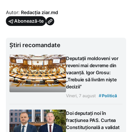
Autor:
Redacția ziar.md
Abonează-te
Știri recomandate
Deputații moldoveni vor
reveni mai devreme din
vacanță. Igor Grosu:
„Trebuie să livrăm niște
decizii”
#
Vineri, 7 august
Politică
Doi deputați noi în
fracțiunea PAS. Curtea
Constituțională a validat