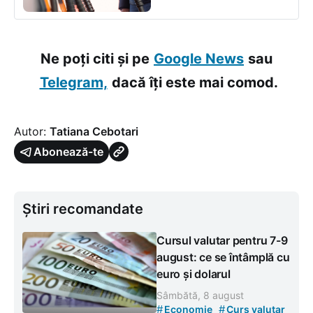
Ne poți citi și pe
Google News
sau
Telegram,
dacă îți este mai comod.
Autor:
Tatiana Cebotari
Abonează-te
Știri recomandate
Cursul valutar pentru 7-9
august: ce se întâmplă cu
euro și dolarul
Sâmbătă, 8 august
#
#
Economie
Curs valutar