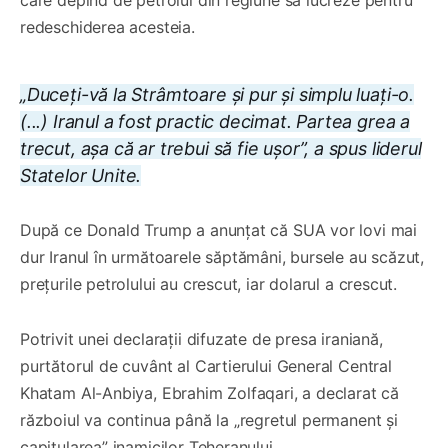
redeschiderea acesteia.
„Duceți-vă la Strâmtoare și pur și simplu luați-o.
(...) Iranul a fost practic decimat. Partea grea a
trecut, așa că ar trebui să fie ușor”, a spus liderul
Statelor Unite.
După ce Donald Trump a anunțat că SUA vor lovi mai
dur Iranul în următoarele săptămâni, bursele au scăzut,
prețurile petrolului au crescut, iar dolarul a crescut.
Potrivit unei declarații difuzate de presa iraniană,
purtătorul de cuvânt al Cartierului General Central
Khatam Al-Anbiya, Ebrahim Zolfaqari, a declarat că
războiul va continua până la „regretul permanent și
capitularea” inamicilor Teheranului.