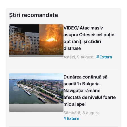
Știri recomandate
VIDEO/ Atac masiv
asupra Odesei: cel puțin
opt răniți și clădiri
distruse
#
Astăzi, 9 august
Extern
Dunărea continuă să
scadă în Bulgaria.
Navigația rămâne
afectată de nivelul foarte
mic al apei
Sâmbătă, 8 august
#
Extern