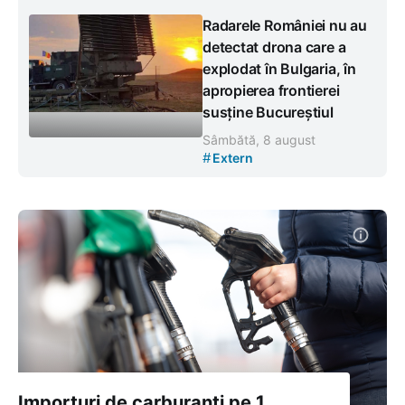
Radarele României nu au
detectat drona care a
explodat în Bulgaria, în
apropierea frontierei
susține Bucureștiul
Sâmbătă, 8 august
#
Extern
Importuri de carburanți pe 1