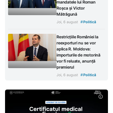
mandatele lui Roman
Roșca și Victor
Mătrăgună
#
Joi, 6 august
Politică
Restricțiile României la
reexporturi nu se vor
aplica R. Moldova:
importurile de motorină
vor fi reluate, anunță
premierul
#
Joi, 6 august
Politică