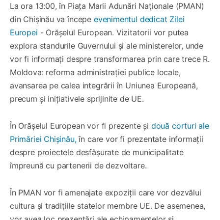
La ora 13:00, în Piața Marii Adunări Naționale (PMAN)
din Chișinău va începe
evenimentul dedicat Zilei
Europei
- Orășelul European. Vizitatorii vor putea
explora standurile Guvernului și ale ministerelor, unde
vor fi informați despre transformarea prin care trece R.
Moldova: reforma administrației publice locale,
avansarea pe calea integrării în Uniunea Europeană,
precum și inițiativele sprijinite de UE.
În Orășelul European vor fi prezente și
două corturi ale
Primăriei Chișinău,
în care vor fi prezentate informații
despre proiectele desfășurate de municipalitate
împreună cu partenerii de dezvoltare.
În PMAN vor fi amenajate expoziții care vor dezvălui
cultura și tradițiile statelor membre UE. De asemenea,
vor avea loc prezentări ale echipamentelor și