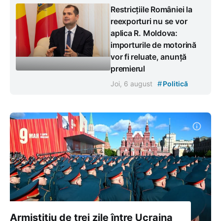
Restricțiile României la
reexporturi nu se vor
aplica R. Moldova:
importurile de motorină
vor fi reluate, anunță
premierul
#
Joi, 6 august
Politică
Armistițiu de trei zile între Ucraina