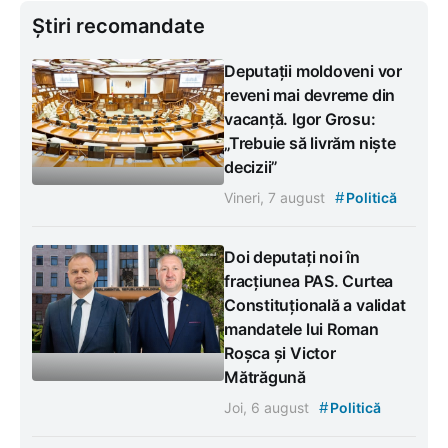
Știri recomandate
Deputații moldoveni vor
reveni mai devreme din
vacanță. Igor Grosu:
„Trebuie să livrăm niște
decizii”
#
Vineri, 7 august
Politică
Doi deputați noi în
fracțiunea PAS. Curtea
Constituțională a validat
mandatele lui Roman
Roșca și Victor
Mătrăgună
#
Joi, 6 august
Politică