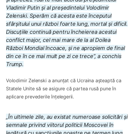
Vladimir Putin și al președintelui Volodimir
Zelenski. Sperăm că acesta este începutul
sfârșitului unui război foarte lung, mortal și dificil.
Discuțiile continuă pentru încheierea acestui
conflict major, cel mai mare de la al Doilea
Război Mondial încoace, și ne apropiem de final
din ce în ce mai mult pe zi ce trece”, a conchis
Trump.
Volodimir Zelenski a anunțat că Ucraina așteaptă ca
Statele Unite să se asigure că partea rusă pune în
aplicare prevederile înțelegerii.
„În ultimele zile, au existat numeroase solicitări și
semnale privind viitorul politicii Moscovei în
legătură cu sancțiunile noastre pe termen lung