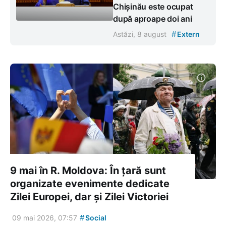
Chișinău este ocupat
după aproape doi ani
#
Astăzi, 8 august
Extern
9 mai în R. Moldova: În țară sunt
organizate evenimente dedicate
Zilei Europei, dar și Zilei Victoriei
#
09 mai 2026, 07:57
Social