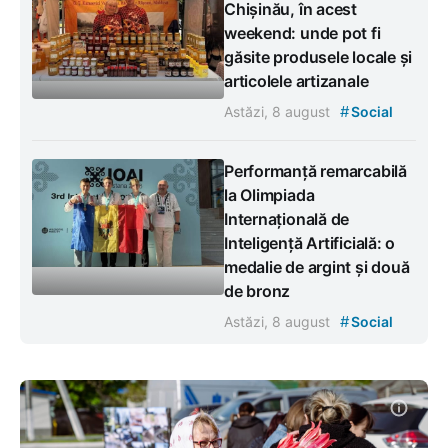
Chișinău, în acest
weekend: unde pot fi
găsite produsele locale și
articolele artizanale
#
Astăzi, 8 august
Social
Performanță remarcabilă
la Olimpiada
Internațională de
Inteligență Artificială: o
medalie de argint și două
de bronz
#
Astăzi, 8 august
Social