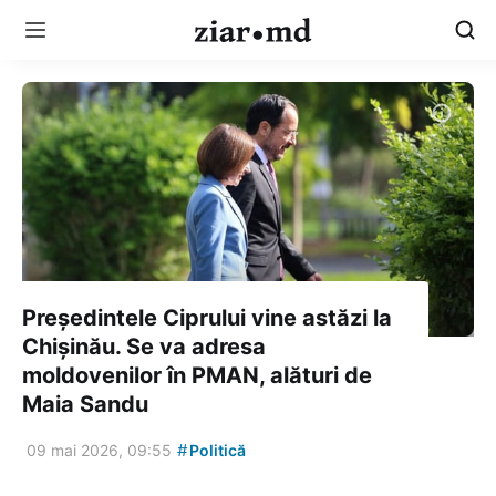
Președintele Ciprului vine astăzi la
Chișinău. Se va adresa
moldovenilor în PMAN, alături de
Maia Sandu
#
09 mai 2026, 09:55
Politică