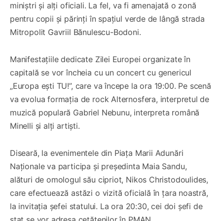
miniștri și alți oficiali. La fel, va fi amenajată o zonă
pentru copii și părinți în spațiul verde de lângă strada
Mitropolit Gavriil Bănulescu-Bodoni.
Manifestațiile dedicate Zilei Europei organizate în
capitală se vor încheia cu un concert cu genericul
„Europa ești TU!”, care va începe la ora 19:00. Pe scenă
va evolua formația de rock Alternosfera, interpretul de
muzică populară Gabriel Nebunu, interpreta română
Minelli și alți artiști.
Diseară, la evenimentele din Piața Marii Adunări
Naționale va participa și președinta Maia Sandu,
alături de omologul său cipriot, Nikos Christodoulides,
care efectuează astăzi o vizită oficială în țara noastră,
la invitația șefei statului. La ora 20:30, cei doi șefi de
stat se vor adresa cetățenilor în PMAN.