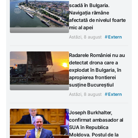
scadă în Bulgaria.
Navigația rămâne
afectată de nivelul foarte
mic al apei
#
Astăzi, 8 august
Extern
Radarele României nu au
detectat drona care a
explodat în Bulgaria, în
apropierea frontierei
susține Bucureștiul
#
Astăzi, 8 august
Extern
Joseph Burkhalter,
confirmat ambasador al
SUA în Republica
Moldova. Postul de la