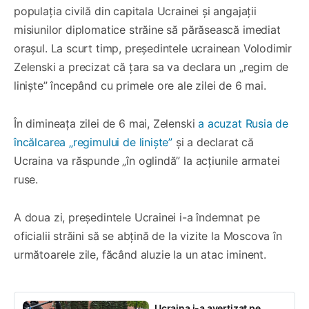
populația civilă din capitala Ucrainei și angajații
misiunilor diplomatice străine să părăsească imediat
orașul. La scurt timp, președintele ucrainean Volodimir
Zelenski a precizat că țara sa va declara un „regim de
liniște” începând cu primele ore ale zilei de 6 mai.
În dimineața zilei de 6 mai, Zelenski
a acuzat Rusia de
încălcarea „regimului de liniște”
și a declarat că
Ucraina va răspunde „în oglindă” la acțiunile armatei
ruse.
A doua zi, președintele Ucrainei i-a îndemnat pe
oficialii străini să se abțină de la vizite la Moscova în
următoarele zile, făcând aluzie la un atac iminent.
Ucraina i-a avertizat pe