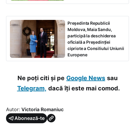
Președinta Republicii
Moldova, Maia Sandu,
participă la deschiderea
oficială a Președinției
cipriote a Consiliului Uniunii
Europene
Ne poți citi și pe
Google News
sau
Telegram,
dacă îți este mai comod.
Autor:
Victoria Romaniuc
Abonează-te