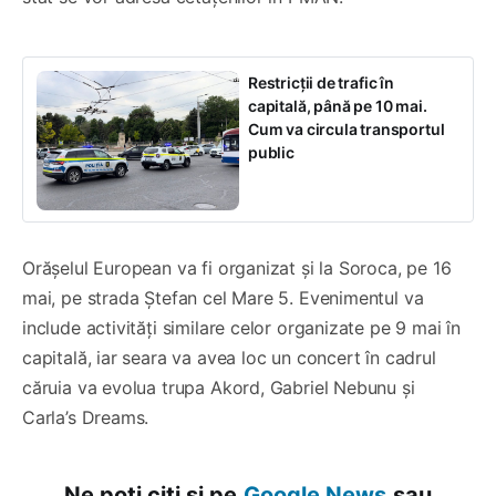
Restricții de trafic în
capitală, până pe 10 mai.
Cum va circula transportul
public
Orășelul European va fi organizat și la Soroca, pe 16
mai, pe strada Ștefan cel Mare 5. Evenimentul va
include activități similare celor organizate pe 9 mai în
capitală, iar seara va avea loc un concert în cadrul
căruia va evolua trupa Akord, Gabriel Nebunu și
Carla’s Dreams.
Ne poți citi și pe
Google News
sau