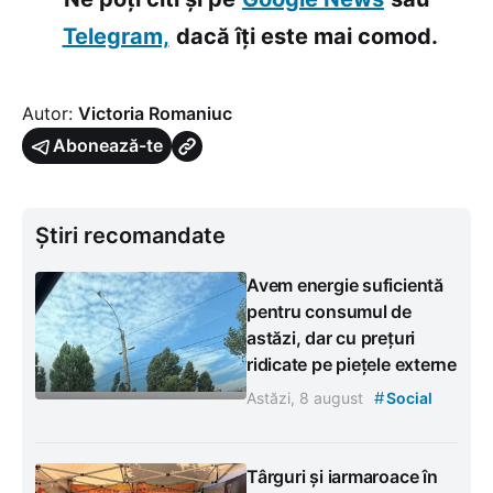
Telegram,
dacă îți este mai comod.
Autor:
Victoria Romaniuc
Abonează-te
Știri recomandate
Avem energie suficientă
pentru consumul de
astăzi, dar cu prețuri
ridicate pe piețele externe
#
Astăzi, 8 august
Social
Târguri și iarmaroace în