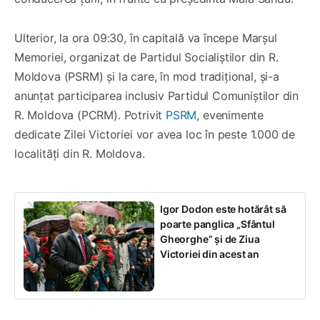
Ulterior, la ora 09:30, în capitală va începe Marșul
Memoriei, organizat de Partidul Socialiștilor din R.
Moldova (PSRM) și la care, în mod tradițional, și-a
anunțat participarea inclusiv Partidul Comuniștilor din
R. Moldova (PCRM). Potrivit
PSRM
, evenimente
dedicate Zilei Victoriei vor avea loc în peste 1.000 de
localități din R. Moldova.
Igor Dodon este hotărât să
poarte panglica „Sfântul
Gheorghe” și de Ziua
Victoriei din acest an