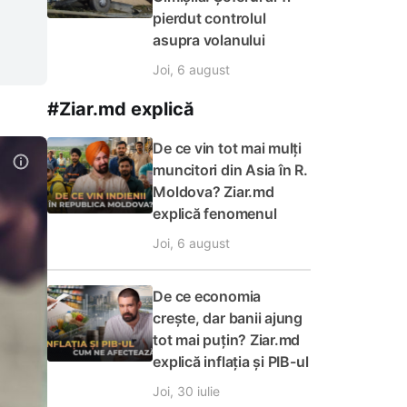
pierdut controlul
asupra volanului
Joi, 6 august
#Ziar.md explică
De ce vin tot mai mulți
muncitori din Asia în R.
Moldova? Ziar.md
explică fenomenul
Joi, 6 august
De ce economia
crește, dar banii ajung
tot mai puțin? Ziar.md
explică inflația și PIB-ul
Joi, 30 iulie