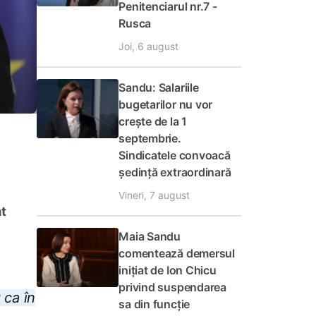
Penitenciarul nr.7 -
Rusca
Joi, 6 august
Sandu: Salariile
bugetarilor nu vor
crește de la 1
septembrie.
Sindicatele convoacă
ședință extraordinară
Vineri, 7 august
at
Maia Sandu
comentează demersul
inițiat de Ion Chicu
privind suspendarea
 ca în
sa din funcție