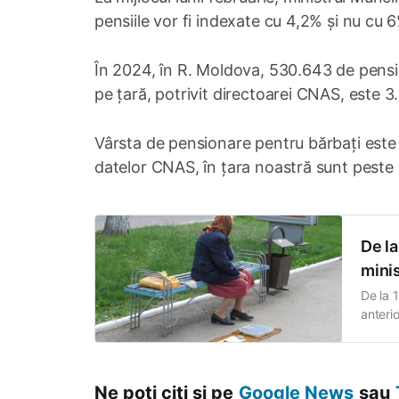
pensiile vor fi indexate cu 4,2% și nu cu 
În 2024, în R. Moldova, 530.643 de pensi
pe țară, potrivit directoarei CNAS, este 3.
Vârsta de pensionare pentru bărbați este d
datelor CNAS, în țara noastră sunt peste 
De la
minis
De la 
anterio
legisl
econom
Ne poți citi și pe
Google News
sau