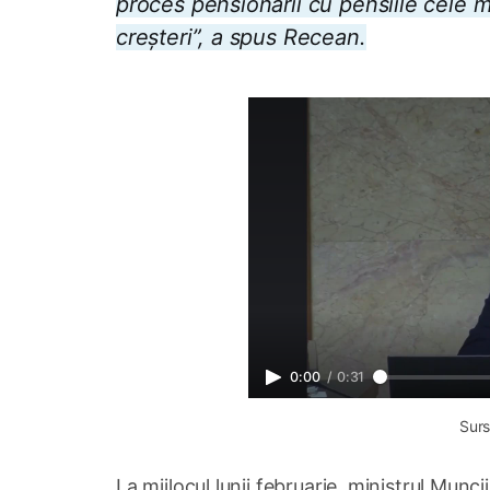
proces pensionarii cu pensiile cele m
creșteri”, a spus Recean.
0:00
/
0:31
Surs
La mijlocul lunii februarie, ministrul Munci