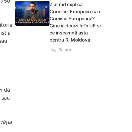
e 750
Ziar.md explică:
Consiliul European sau
Comisia Europeană?
ătoria
Cine ia deciziile în UE și
ce înseamnă asta
ist a
pentru R. Moldova
sau
Joi, 25 iunie
mendă
e sau
văția