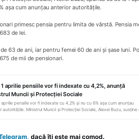
6% așa cum anunțau anterior autoritățile.
onari primesc pensia pentru limita de vârstă. Pensia m
683 de lei.
e 63 de ani, iar pentru femei 60 de ani și șase luni. Pot
675 de mii de pensionari.
 1 aprilie pensiile vor fi indexate cu 4,2%, anunță
trul Muncii și Protecției Sociale
1 aprilie pensiile vor fi indexate cu 4,2% și nu cu 6% așa cum anunțau
r autoritățile. Ministrul Muncii și Protecției Sociale, Alexei Buzu, susține 
ație „avem prevederi clare care leagă creșterea pensiilor de creșterea
ică. Dacă vom avea creștere economică și pensiile…
Telegram,
dacă îți este mai comod.