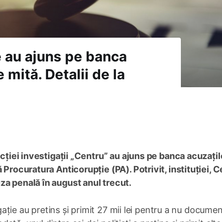
ie au ajuns pe banca
 mită. Detalii de la
ecției investigații „Centru” au ajuns pe banca acuzațil
 Procuratura Anticorupție (PA). Potrivit, instituției, C
za penală în august anul trecut.
tigație au pretins și primit 27 mii lei pentru a nu docume