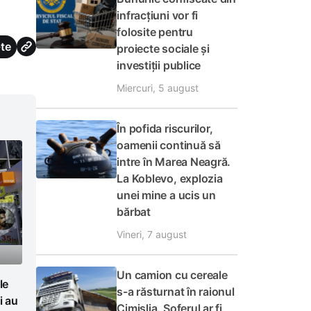
infracțiuni vor fi
folosite pentru
te
proiecte sociale și
investiții publice
Miercuri, 5 august
În pofida riscurilor,
oamenii continuă să
intre în Marea Neagră.
La Koblevo, explozia
unei mine a ucis un
bărbat
Vineri, 7 august
Un camion cu cereale
le
s-a răsturnat în raionul
i au
Cimișlia. Șoferul ar fi