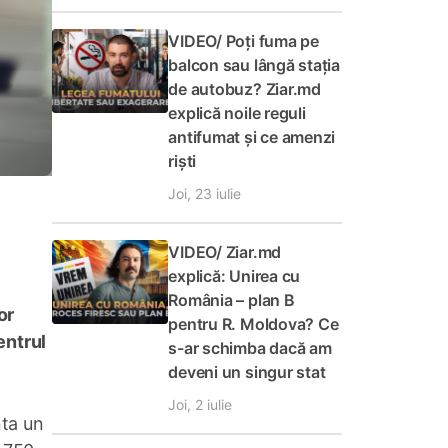
VIDEO/ Poți fuma pe
balcon sau lângă stația
de autobuz? Ziar.md
explică noile reguli
antifumat și ce amenzi
riști
Joi, 23 iulie
VIDEO/ Ziar.md
explică: Unirea cu
România – plan B
or
pentru R. Moldova? Ce
entrul
s-ar schimba dacă am
deveni un singur stat
Joi, 2 iulie
nta un