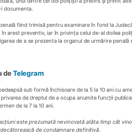
ă, unul dintre cei doi polițiști a pretins și primit alt
u-i documenta.
 penală fiind trimisă pentru examinare în fond la Judec
în arest preventiv, iar în privința celui de-al doilea poliț
igarea de a se prezenta la organul de urmărire penală 
u de
Telegram
 o pedeapsă sub formă închisoare de la 5 la 10 ani cu a
 privarea de dreptul de a ocupa anumite funcţii public
ermen de la 7 la 10 ani.
acțiuni este prezumată nevinovată atâta timp cât vino
 judecătorească de condamnare definitivă.