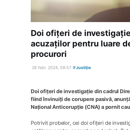
Doi ofițeri de investigaț
acuzaților pentru luare de
procurori
#
28 febr. 2024, 09:57
Justiție
Doi ofițeri de investigație din cadrul Dir
fiind învinuiți de corupere pasivă, anunță
Național Anticorupție (CNA) a pornit cau
Potrivit probelor, cei doi ofițeri de inves