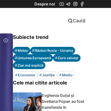
Despre noi
Caută
Subiecte trend
#
#
Meteo
Război Rusia - Ucraina
#
#
Uniunea Europeană
Curs valutar
#
Ziar.md explică
#
#
#
Economie
Justiție
Mediu
Cele mai citite articole
Evghenia Guțul și
Svetlana Popan au fost
transferate în