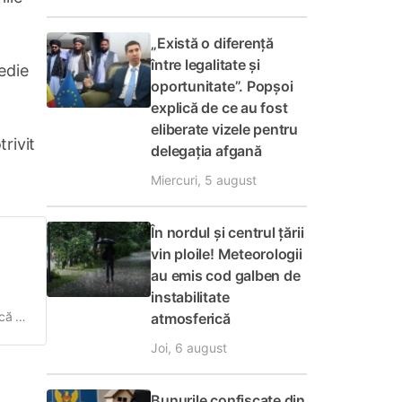
„Există o diferență
între legalitate și
edie
oportunitate”. Popșoi
explică de ce au fost
eliberate vizele pentru
rivit
delegația afgană
Miercuri, 5 august
În nordul și centrul țării
vin ploile! Meteorologii
au emis cod galben de
instabilitate
că în
atmosferică
Joi, 6 august
Bunurile confiscate din