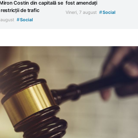
Miron Costin din capitală se
fost amendați
estricții de trafic
#
Vineri, 7 august
Social
#
7 august
Social