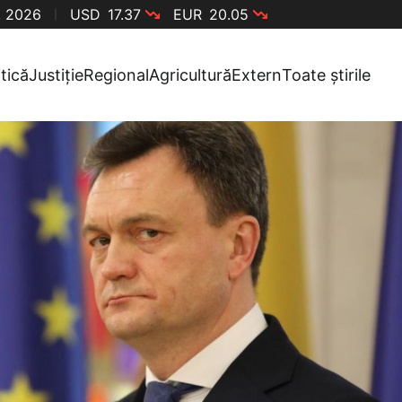
, 2026
USD
17.37
EUR
20.05
itică
Justiție
Regional
Agricultură
Extern
Toate știrile