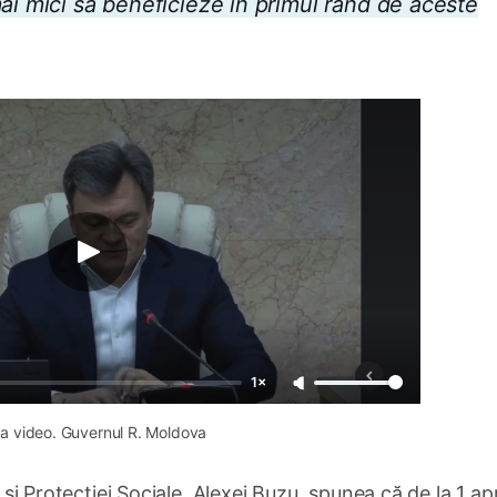
ai mici să beneficieze în primul rând de aceste
1×
a video. Guvernul R. Moldova
i și Protecției Sociale, Alexei Buzu, spunea că de la 1 apr