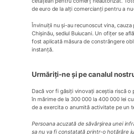
cetățean pentru comerț neautorizat. Totodat
de euro de la alți comercianți pentru a n
Învinuiții nu și-au recunoscut vina, cauza
Chișinău, sediul Buiucani. Un ofițer se află 
fost aplicată măsura de constrângere obl
instanță.
Urmăriți-ne și pe canalul nostr
Dacă vor fi găsiți vinovați aceștia riscă
în mărime de la 300 000 la 400 000 lei cu
de a exercita o anumită activitate pe un t
Persoana acuzată de săvârșirea unei infr
sa nu va fi constatată printr-o hotărâre