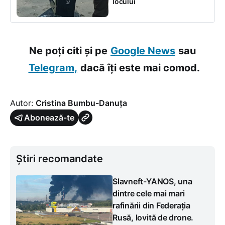
locului
Ne poți citi și pe
Google News
sau
Telegram,
dacă îți este mai comod.
Autor:
Cristina Bumbu-Danuța
Abonează-te
Știri recomandate
Slavneft-YANOS, una
dintre cele mai mari
rafinării din Federația
Rusă, lovită de drone.