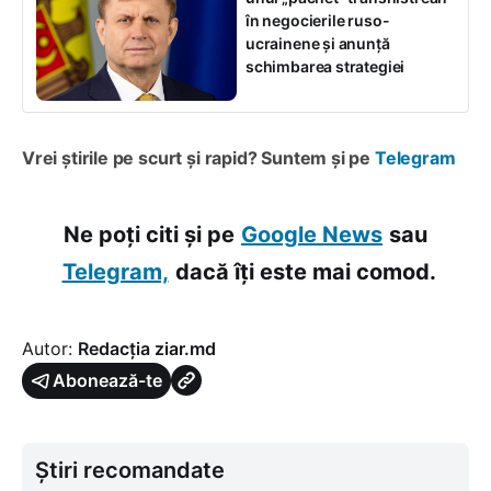
în negocierile ruso-
ucrainene și anunță
schimbarea strategiei
Vrei știrile pe scurt și rapid? Suntem și pe
Telegram
Ne poți citi și pe
Google News
sau
Telegram,
dacă îți este mai comod.
Autor:
Redacția ziar.md
Abonează-te
Știri recomandate