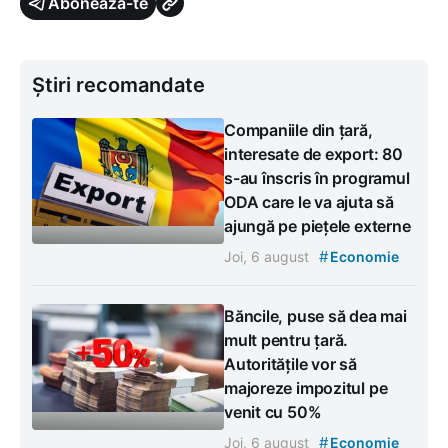
Abonează-te
Știri recomandate
Companiile din țară,
interesate de export: 80
s-au înscris în programul
ODA care le va ajuta să
ajungă pe piețele externe
#
Joi, 6 august
Economie
Băncile, puse să dea mai
mult pentru țară.
Autoritățile vor să
majoreze impozitul pe
venit cu 50%
#
Joi, 6 august
Economie