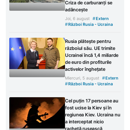
Criza de carburanți se
adâncește
#
Joi, 6 august
Extern
#
Război Rusia - Ucraina
Rusia plătește pentru
războiul său. UE trimite
Ucrainei încă 1,4 miliarde
de euro din profiturile
activelor înghețate
#
Miercuri, 5 august
Extern
#
Război Rusia - Ucraina
Cel puțin 17 persoane au
fost ucise la Kiev și în
regiunea Kiev. Ucraina nu
a interceptat nicio
rachetă rusească