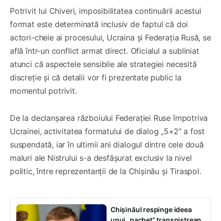
Potrivit lui Chiveri, imposibilitatea continuării acestui
format este determinată inclusiv de faptul că doi
actori-cheie ai procesului, Ucraina și Federația Rusă, se
află într-un conflict armat direct. Oficialul a subliniat
atunci că aspectele sensibile ale strategiei necesită
discreție și că detalii vor fi prezentate public la
momentul potrivit.
De la declanșarea războiului Federației Ruse împotriva
Ucrainei, activitatea formatului de dialog „5+2” a fost
suspendată, iar în ultimii ani dialogul dintre cele două
maluri ale Nistrului s-a desfășurat exclusiv la nivel
politic, între reprezentanții de la Chișinău și Tiraspol.
Chișinăul respinge ideea
unui „pachet” transnistrean