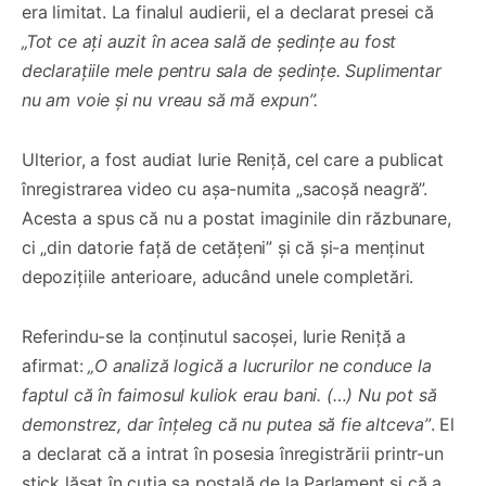
era limitat. La finalul audierii, el a declarat presei că
„Tot ce ați auzit în acea sală de ședințe au fost
declarațiile mele pentru sala de ședințe. Suplimentar
nu am voie și nu vreau să mă expun”.
Ulterior, a fost audiat Iurie Reniță, cel care a publicat
înregistrarea video cu așa-numita „sacoșă neagră”.
Acesta a spus că nu a postat imaginile din răzbunare,
ci „din datorie față de cetățeni” și că și-a menținut
depozițiile anterioare, aducând unele completări.
Referindu-se la conținutul sacoșei, Iurie Reniță a
afirmat:
„O analiză logică a lucrurilor ne conduce la
faptul că în faimosul kuliok erau bani. (…) Nu pot să
demonstrez, dar înțeleg că nu putea să fie altceva”
. El
a declarat că a intrat în posesia înregistrării printr-un
stick lăsat în cutia sa poștală de la Parlament și că a