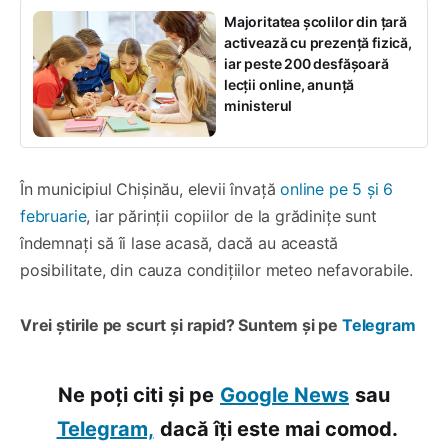
Majoritatea școlilor din țară
activează cu prezență fizică,
iar peste 200 desfășoară
lecții online, anunță
ministerul
În municipiul Chișinău, elevii învață
online pe 5 și 6
februarie
, iar părinții copiilor de la grădinițe sunt
îndemnați să îi lase acasă, dacă au această
posibilitate, din cauza condițiilor meteo nefavorabile.
Vrei știrile pe scurt și rapid? Suntem și pe
Telegram
Ne poți citi și pe
Google News
sau
Telegram,
dacă îți este mai comod.