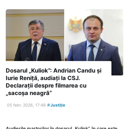
Dosarul „Kuliok”: Andrian Candu și
Iurie Reniță, audiați la CSJ.
Declarații despre filmarea cu
„sacoșa neagră”
#
05 febr. 2026, 17:48
Justiție
Audierile martorilor în dosarul „Kuliok”, în care este