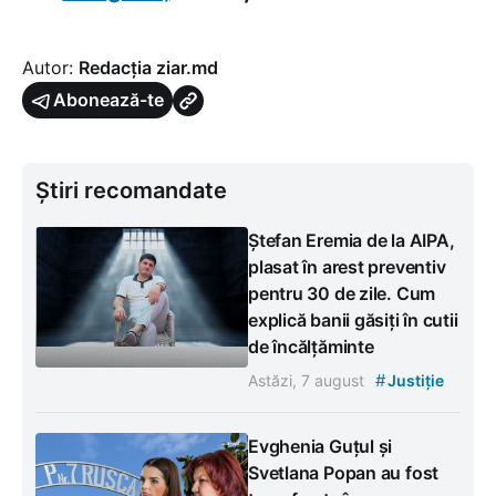
Autor:
Redacția ziar.md
Abonează-te
Știri recomandate
Ștefan Eremia de la AIPA,
plasat în arest preventiv
pentru 30 de zile. Cum
explică banii găsiți în cutii
de încălțăminte
#
Astăzi, 7 august
Justiție
Evghenia Guțul și
Svetlana Popan au fost