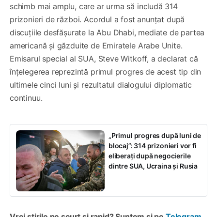
schimb mai amplu, care ar urma să includă 314
prizonieri de război. Acordul a fost anunțat după
discuțiile desfășurate la Abu Dhabi, mediate de partea
americană și găzduite de Emiratele Arabe Unite.
Emisarul special al SUA, Steve Witkoff, a declarat că
înțelegerea reprezintă primul progres de acest tip din
ultimele cinci luni și rezultatul dialogului diplomatic
continuu.
„Primul progres după luni de
blocaj”: 314 prizonieri vor fi
eliberați după negocierile
dintre SUA, Ucraina și Rusia
Vrei știrile pe scurt și rapid? Suntem și pe
Telegram