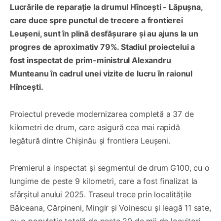
Lucrările de reparație la drumul Hîncești - Lăpușna,
care duce spre punctul de trecere a frontierei
Leușeni, sunt în plină desfășurare și au ajuns la un
progres de aproximativ 79%. Stadiul proiectelui a
fost inspectat de prim-ministrul Alexandru
Munteanu în cadrul unei vizite de lucru în raionul
Hîncești.
Proiectul prevede modernizarea completă a 37 de
kilometri de drum, care asigură cea mai rapidă
legătură dintre Chișinău și frontiera Leușeni.
Premierul a inspectat și segmentul de drum G100, cu o
lungime de peste 9 kilometri, care a fost finalizat la
sfârșitul anului 2025. Traseul trece prin localitățile
Bălceana, Cărpineni, Mingir și Voinescu și leagă 11 sate,
cu o populație totală de peste 20 de mii de locuitori.