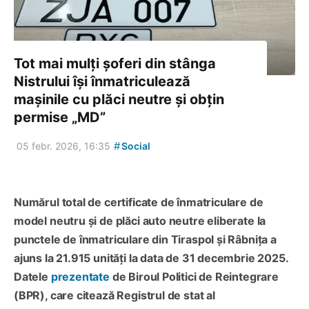
Tot mai mulți șoferi din stânga
Nistrului își înmatriculează
mașinile cu plăci neutre și obțin
permise „MD”
#
05 febr. 2026, 16:35
Social
Numărul total de certificate de înmatriculare de
model neutru și de plăci auto neutre eliberate la
punctele de înmatriculare din Tiraspol și Râbnița a
ajuns la 21.915 unități la data de 31 decembrie 2025.
Datele
prezentate
de Biroul Politici de Reintegrare
(BPR), care citează Registrul de stat al