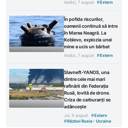
#
Astăzi, 7 august
Extern
În pofida riscurilor,
oamenii continuă să intre
în Marea Neagră. La
Koblevo, explozia unei
mine a ucis un bărbat
#
Astăzi, 7 august
Extern
Slavneft-YANOS, una
dintre cele mai mari
rafinării din Federația
Rusă, lovită de drone.
Criza de carburanți se
adâncește
#
Joi, 6 august
Extern
#
Război Rusia - Ucraina