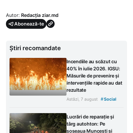
Autor:
Redacția ziar.md
Abonează-te
Știri recomandate
Incendiile au scăzut cu
40% în iulie 2026. IGSU:
Măsurile de prevenire și
intervențiile rapide au dat
rezultate
#
Astăzi, 7 august
Social
Lucrări de reparație și
târg autohton: Pe
șoseaua Muncești și