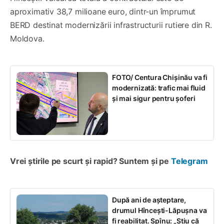
aproximativ 38,7 milioane euro, dintr-un împrumut
BERD destinat modernizării infrastructurii rutiere din R.
Moldova.
FOTO/ Centura Chișinău va fi
modernizată: trafic mai fluid
și mai sigur pentru șoferi
Vrei știrile pe scurt și rapid? Suntem și pe
Telegram
După ani de așteptare,
drumul Hîncești-Lăpușna va
fi reabilitat. Spînu: „Știu că