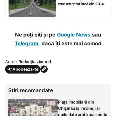
este așteptat încă din 2014”
Ne poți citi și pe
Google News
sau
Telegram,
dacă îți este mai comod.
Autor:
Redacția ziar.md
Abonează-te
Știri recomandate
Piața imobiliară din
Chișinău își revine, iar
noile date arată mai multe