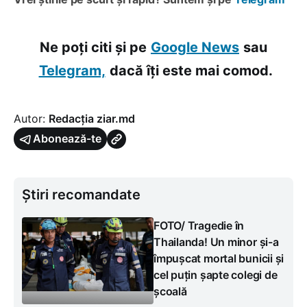
Ne poți citi și pe
Google News
sau
Telegram,
dacă îți este mai comod.
Autor:
Redacția ziar.md
Abonează-te
Știri recomandate
FOTO/ Tragedie în
Thailanda! Un minor și-a
împușcat mortal bunicii și
cel puțin șapte colegi de
școală