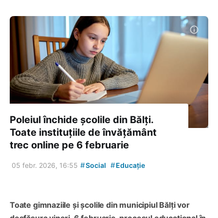
Poleiul închide școlile din Bălți.
Toate instituțiile de învățământ
trec online pe 6 februarie
#
#
05 febr. 2026, 16:55
Social
Educație
Toate gimnaziile și școlile din municipiul Bălți vor
desfășura vineri, 6 februarie, procesul educațional în