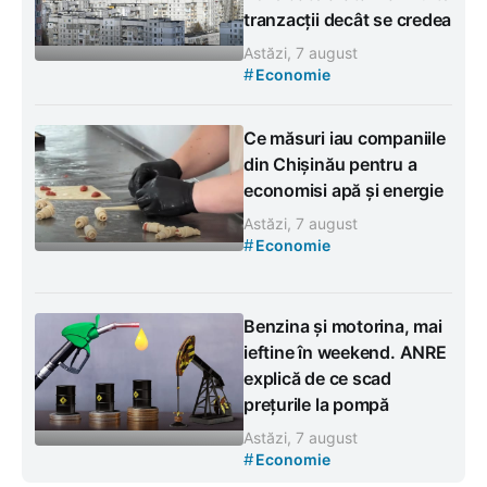
tranzacții decât se credea
Astăzi, 7 august
#
Economie
Ce măsuri iau companiile
din Chișinău pentru a
economisi apă și energie
Astăzi, 7 august
#
Economie
Benzina și motorina, mai
ieftine în weekend. ANRE
explică de ce scad
prețurile la pompă
Astăzi, 7 august
#
Economie