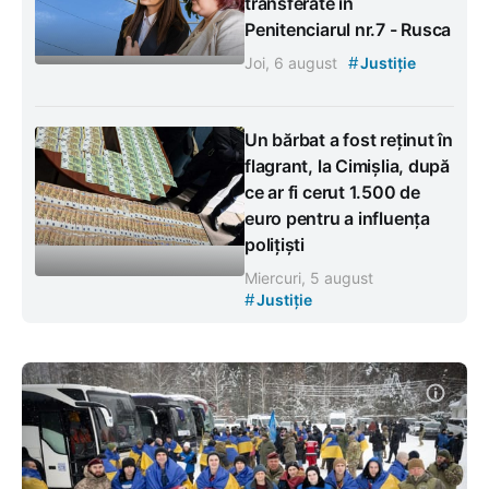
transferate în
Penitenciarul nr.7 - Rusca
#
Joi, 6 august
Justiție
Un bărbat a fost reținut în
flagrant, la Cimișlia, după
ce ar fi cerut 1.500 de
euro pentru a influența
polițiști
Miercuri, 5 august
#
Justiție