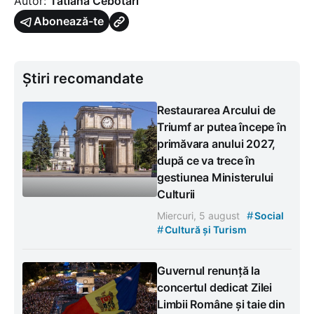
Autor:
Tatiana Cebotari
Abonează-te
Știri recomandate
Restaurarea Arcului de
Triumf ar putea începe în
primăvara anului 2027,
după ce va trece în
gestiunea Ministerului
Culturii
#
Miercuri, 5 august
Social
#
Cultură și Turism
Guvernul renunță la
concertul dedicat Zilei
Limbii Române și taie din