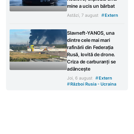
mine a ucis un bărbat
#
Astăzi, 7 august
Extern
Slavneft-YANOS, una
dintre cele mai mari
rafinării din Federația
Rusă, lovită de drone.
Criza de carburanți se
adâncește
#
Joi, 6 august
Extern
#
Război Rusia - Ucraina