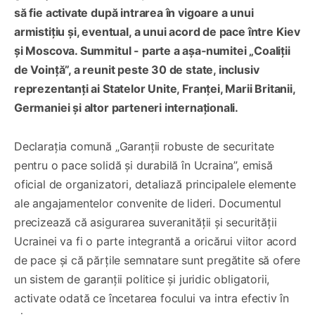
să fie activate după intrarea în vigoare a unui
armistițiu şi, eventual, a unui acord de pace între Kiev
şi Moscova. Summitul - parte a aşa‑numitei „Coaliţii
de Voinţă”, a reunit peste 30 de state, inclusiv
reprezentanţi ai Statelor Unite, Franţei, Marii Britanii,
Germaniei şi altor parteneri internaţionali.
Declaraţia comună „Garanţii robuste de securitate
pentru o pace solidă şi durabilă în Ucraina”, emisă
oficial de organizatori, detaliază principalele elemente
ale angajamentelor convenite de lideri. Documentul
precizează că asigurarea suveranităţii şi securităţii
Ucrainei va fi o parte integrantă a oricărui viitor acord
de pace şi că părţile semnatare sunt pregătite să ofere
un sistem de garanţii politice şi juridic obligatorii,
activate odată ce încetarea focului va intra efectiv în