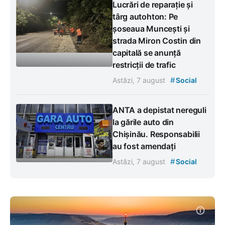
Lucrări de reparație și
târg autohton: Pe
șoseaua Muncești și
strada Miron Costin din
capitală se anunță
restricții de trafic
#
Astăzi, 7 august
Social
ANTA a depistat nereguli
la gările auto din
Chișinău. Responsabilii
au fost amendați
#
Astăzi, 7 august
Social