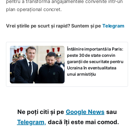
pentru a transforma angajamentele convenite într‑un
plan operaţional concret.
Vrei știrile pe scurt și rapid? Suntem și pe
Telegram
Întâlnire importantă la Paris:
peste 30 de state convin
garanții de securitate pentru
Ucraina în eventualitatea
unui armistițiu
Ne poți citi și pe
Google News
sau
Telegram,
dacă îți este mai comod.