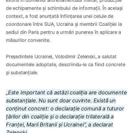
extins în domeniul antrenamentului militar, producției
de echipamente și schimbului de informații. În același
context, a fost anunțată înființarea unei celule de
coordonare între SUA, Ucraina și membrii Coaliției la
sediul din Paris pentru a urmări punerea în aplicare a
măsurilor convenite.
Președintele Ucrainei, Volodimir Zelenski, a salutat
documentele adoptate, descriindu‑le ca fiind concrete
şi substanţiale.
„Este important că astăzi coaliţia are documente
substanţiale. Nu sunt doar cuvinte. Există un
conţinut concret: o declaraţie comună a tuturor
ţărilor din coaliţie şi o declaraţie trilaterală a
Franţei, Marii Britanii şi Ucrainei”, a declarat
Zelenski.