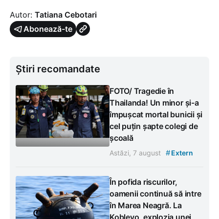
Autor:
Tatiana Cebotari
Abonează-te
Știri recomandate
FOTO/ Tragedie în
Thailanda! Un minor și-a
împușcat mortal bunicii și
cel puțin șapte colegi de
școală
#
Astăzi, 7 august
Extern
În pofida riscurilor,
oamenii continuă să intre
în Marea Neagră. La
Koblevo, explozia unei