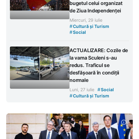
bugetul celui organizat
de Ziua Independenței
Miercuri, 29 iulie
#
Cultură și Turism
#
Social
ACTUALIZARE: Cozile de
la vama Sculeni s-au
redus. Traficul se
desfășoară în condiții
normale
#
Luni, 27 iulie
Social
#
Cultură și Turism