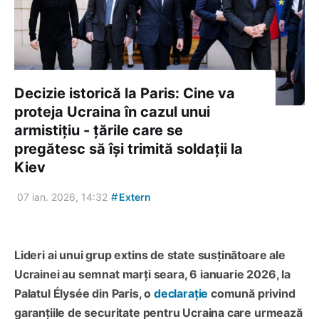
Decizie istorică la Paris: Cine va
proteja Ucraina în cazul unui
armistițiu - țările care se
pregătesc să își trimită soldații la
Kiev
#
07 ian. 2026, 14:32
Extern
Lideri ai unui grup extins de state susținătoare ale
Ucrainei au semnat marți seara, 6 ianuarie 2026, la
Palatul Élysée din Paris, o
declarație
comună privind
garanțiile de securitate pentru Ucraina care urmează