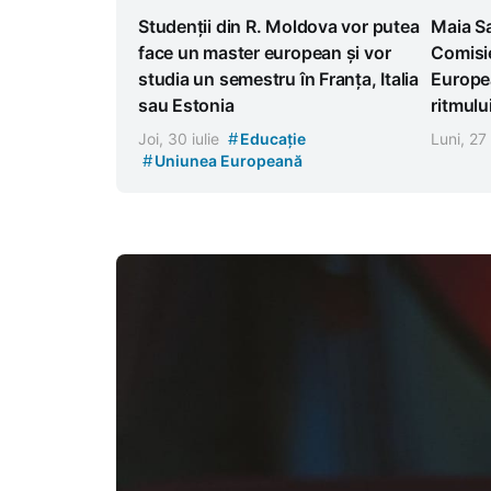
Studenții din R. Moldova vor putea
Maia Sa
face un master european și vor
Comisie
studia un semestru în Franța, Italia
Europe
sau Estonia
ritmulu
#
Joi, 30 iulie
Educație
Luni, 27 
#
Uniunea Europeană