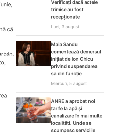
Verificați dacă actele
unie,
trimise au fost
recepționate
Luni, 3 august
mnă că
Maia Sandu
comentează demersul
Orbán.
inițiat de Ion Chicu
to,
privind suspendarea
sa din funcție
Miercuri, 5 august
rea
ANRE a aprobat noi
tarife la apă și
canalizare în mai multe
localități. Unde se
scumpesc serviciile