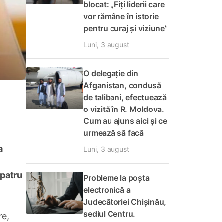
blocat: „Fiți liderii care
vor rămâne în istorie
pentru curaj și viziune”
Luni, 3 august
O delegație din
Afganistan, condusă
de talibani, efectuează
o vizită în R. Moldova.
Cum au ajuns aici și ce
urmează să facă
a
Luni, 3 august
 patru
Probleme la poșta
electronică a
Judecătoriei Chișinău,
sediul Centru.
re,