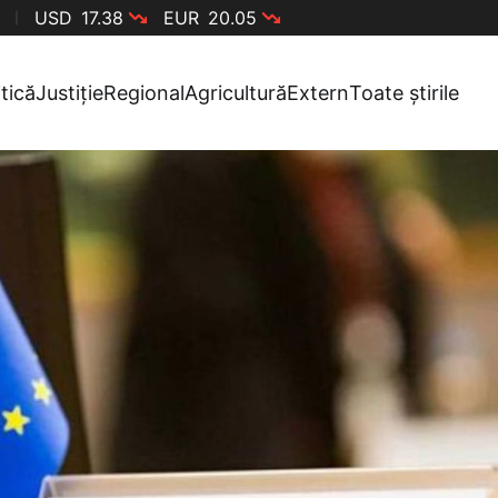
USD
17.38
EUR
20.05
itică
Justiție
Regional
Agricultură
Extern
Toate știrile