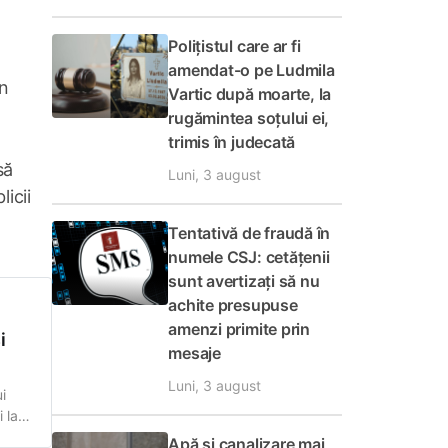
Polițistul care ar fi
amendat-o pe Ludmila
in
Vartic după moarte, la
rugămintea soțului ei,
trimis în judecată
să
Luni, 3 august
icii
Tentativă de fraudă în
numele CSJ: cetățenii
sunt avertizați să nu
achite presupuse
amenzi primite prin
i
mesaje
Luni, 3 august
i
 la
Sursa
Apă și canalizare mai