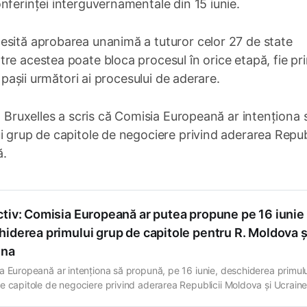
nferinței interguvernamentale din 15 iunie.
esită aprobarea unanimă a tuturor celor 27 de state
re acestea poate bloca procesul în orice etapă, fie pr
e pașii următori ai procesului de aderare.
a Bruxelles a scris că Comisia Europeană ar intenționa 
i grup de capitole de negociere privind aderarea Republ
ă.
ctiv: Comisia Europeană ar putea propune pe 16 iunie
iderea primului grup de capitole pentru R. Moldova ș
ina
a Europeană ar intenționa să propună, pe 16 iunie, deschiderea primulu
e capitole de negociere privind aderarea Republicii Moldova și Ucrainei
a Europeană, scrie Euractiv, citând un oficial european de rang înalt. 