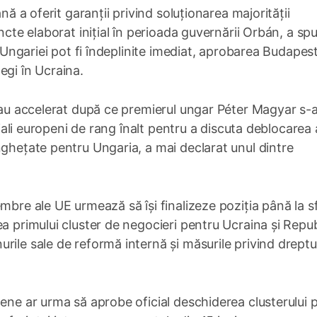
nă a oferit garanții privind soluționarea majorității
ncte elaborat inițial în perioada guvernării Orbán, a sp
e Ungariei pot fi îndeplinite imediat, aprobarea Budapes
egi în Ucraina.
E au accelerat după ce premierul ungar Péter Magyar s-
iciali europeni de rang înalt pentru a discuta deblocarea 
nghețate pentru Ungaria, a mai declarat unul dintre
mbre ale UE urmează să își finalizeze poziția până la sf
ea primului cluster de negocieri pentru Ucraina și Repu
ile sale de reformă internă și măsurile privind dreptur
pene ar urma să aprobe oficial deschiderea clusterului 