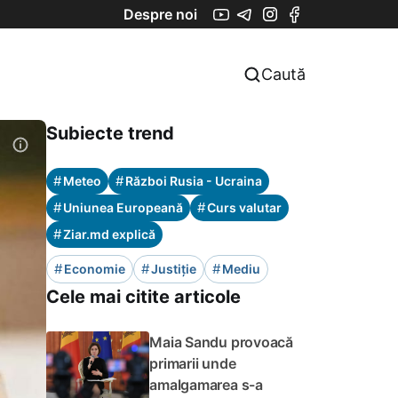
Despre noi
Caută
Subiecte trend
#
#
Meteo
Război Rusia - Ucraina
#
#
Uniunea Europeană
Curs valutar
#
Ziar.md explică
#
#
#
Economie
Justiție
Mediu
Cele mai citite articole
Maia Sandu provoacă
primarii unde
amalgamarea s-a