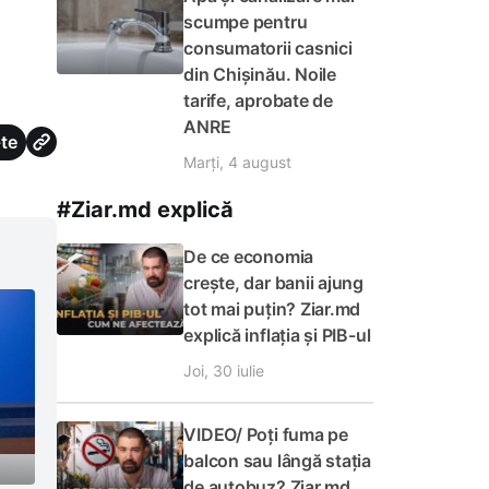
scumpe pentru
consumatorii casnici
din Chișinău. Noile
tarife, aprobate de
ANRE
te
Marți, 4 august
#Ziar.md explică
De ce economia
crește, dar banii ajung
tot mai puțin? Ziar.md
explică inflația și PIB-ul
Joi, 30 iulie
VIDEO/ Poți fuma pe
balcon sau lângă stația
de autobuz? Ziar.md