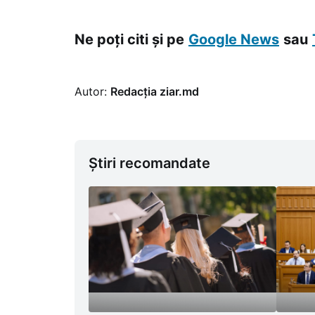
mențio
europen
Ne poți citi și pe
Google News
sau
Autor:
Redacția ziar.md
Știri recomandate