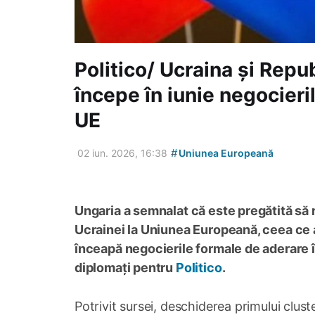
Politico/ Ucraina și Rep
începe în iunie negocieri
UE
#
02 iun. 2026, 16:38
Uniunea Europeană
Ungaria a semnalat că este pregătită să 
Ucrainei la Uniunea Europeană, ceea ce a
înceapă negocierile formale de aderare î
diplomați pentru
Politico
.
Potrivit sursei, deschiderea primului clus