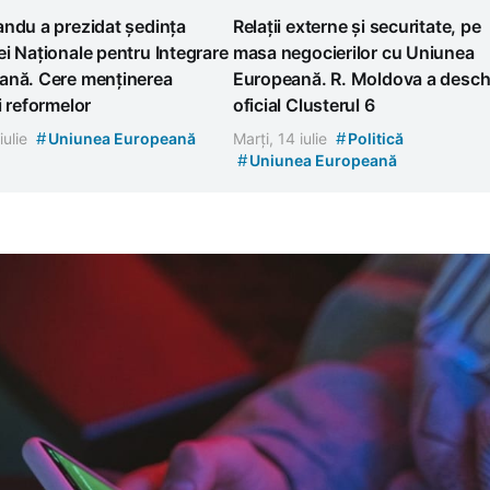
ndu a prezidat ședința
Relații externe și securitate, pe
i Naționale pentru Integrare
masa negocierilor cu Uniunea
ană. Cere menținerea
Europeană. R. Moldova a desch
i reformelor
oficial Clusterul 6
#
#
iulie
Uniunea Europeană
Marți, 14 iulie
Politică
#
Uniunea Europeană