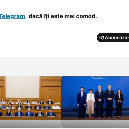
nează că propunerea ar urma să fie prezentată la reuniunea miniștrilor
i, în cadrul Consiliului
Telegram,
dacă îți este mai comod.
Abonează-