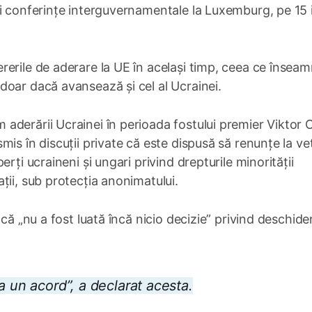
i conferințe interguvernamentale la Luxemburg, pe 15 i
erile de aderare la UE în același timp, ceea ce însea
doar dacă avansează și cel al Ucrainei.
aderării Ucrainei în perioada fostului premier Viktor 
is în discuții private că este dispusă să renunțe la ve
rți ucraineni și ungari privind drepturile minorității
ții, sub protecția anonimatului.
 că „nu a fost luată încă nicio decizie” privind deschide
a un acord”, a declarat acesta.