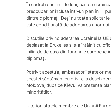
În cadrul reuniunii de luni, partea ucrainea
preocupărilor incluse într-un plan în 11 pu
dintre diplomați. Deși nu toate solicităril
este condiționată de adoptarea unor noi l
Discuțiile privind aderarea Ucrainei la U
deplasat la Bruxelles și s-a întâlnit cu of
miliarde de euro din fondurile europene î
diplomați.
Potrivit acestuia, ambasadorii statelor me
acestei săptămâni cu privire la deschider
Moldova, după ce Kievul va prezenta planur
minorităților.
Ulterior, statele membre ale Uniunii Euro