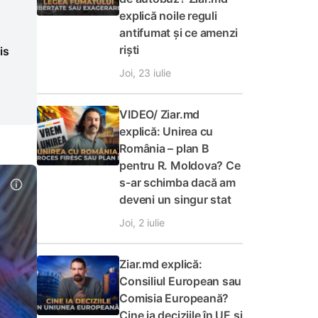
explică noile reguli
antifumat și ce amenzi
riști
is
Joi, 23 iulie
VIDEO/ Ziar.md
explică: Unirea cu
România – plan B
pentru R. Moldova? Ce
s-ar schimba dacă am
deveni un singur stat
Joi, 2 iulie
Ziar.md explică:
Consiliul European sau
Comisia Europeană?
Cine ia deciziile în UE și