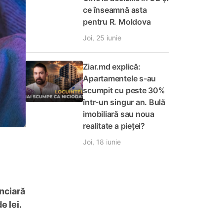
ce înseamnă asta
pentru R. Moldova
Joi, 25 iunie
Ziar.md explică:
Apartamentele s-au
scumpit cu peste 30%
într-un singur an. Bulă
imobiliară sau noua
realitate a pieței?
Joi, 18 iunie
anciară
e lei.