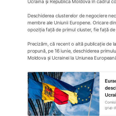
Ucraina și Republica Moldova în cadrul co
Deschiderea clusterelor de negociere nec
membre ale Uniunii Europene. Oricare dint
opoziția față de primul cluster, fie față d
Precizăm, că recent o altă publicație de l
propună, pe 16 iunie, deschiderea primulu
Moldova și Ucrainei la Uniunea European
Eura
desch
Ucra
Comisi
grup d
Uniune