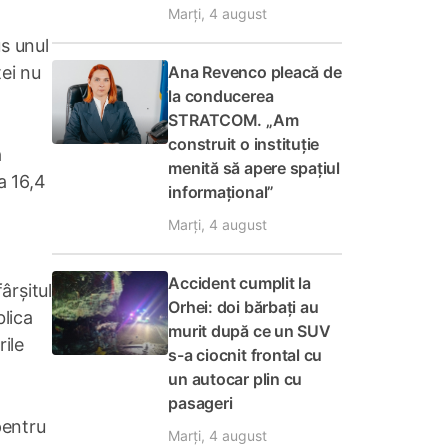
Marți, 4 august
us unul
Ana Revenco pleacă de
tei nu
la conducerea
STRATCOM. „Am
construit o instituție
a
menită să apere spațiul
a 16,4
informațional”
Marți, 4 august
Accident cumplit la
ârșitul
Orhei: doi bărbați au
blica
murit după ce un SUV
ile
s-a ciocnit frontal cu
un autocar plin cu
pasageri
pentru
Marți, 4 august