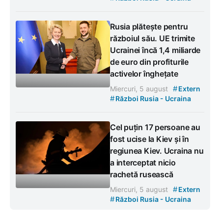
Rusia plătește pentru
războiul său. UE trimite
Ucrainei încă 1,4 miliarde
de euro din profiturile
activelor înghețate
#
Miercuri, 5 august
Extern
#
Război Rusia - Ucraina
Cel puțin 17 persoane au
fost ucise la Kiev și în
regiunea Kiev. Ucraina nu
a interceptat nicio
rachetă rusească
#
Miercuri, 5 august
Extern
#
Război Rusia - Ucraina