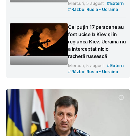
#
Miercuri, 5 august
Extern
#
Război Rusia - Ucraina
Cel puțin 17 persoane au
fost ucise la Kiev și în
regiunea Kiev. Ucraina nu
a interceptat nicio
rachetă rusească
#
Miercuri, 5 august
Extern
#
Război Rusia - Ucraina