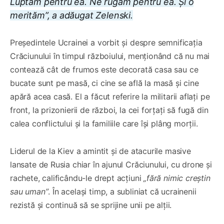
Luptăm pentru ea. Ne rugăm pentru ea. Și o
merităm”, a adăugat Zelenski.
Președintele Ucrainei a vorbit și despre semnificația
Crăciunului în timpul războiului, menționând că nu mai
contează cât de frumos este decorată casa sau ce
bucate sunt pe masă, ci cine se află la masă și cine
apără acea casă. El a făcut referire la militarii aflați pe
front, la prizonierii de război, la cei forțați să fugă din
calea conflictului și la familiile care își plâng morții.
Liderul de la Kiev a amintit și de atacurile masive
lansate de Rusia chiar în ajunul Crăciunului, cu drone și
rachete, calificându-le drept acțiuni
„fără nimic creștin
sau uman”
. În același timp, a subliniat că ucrainenii
rezistă și continuă să se sprijine unii pe alții.