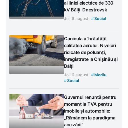
ai liniei electrice de 330
kV Bălți-Dnestrovsk
#
Joi, 6 august
Social
Canicula a înrăutățit
calitatea aerului. Niveluri
ridicate de poluanți,
înregistrate la Chișinău și
Bălți
#
Joi, 6 august
Mediu
#
Social
Guvernul renunță pentru
moment la TVA pentru
imobile și automobile:
„Rămânem la paradigma
accizării”