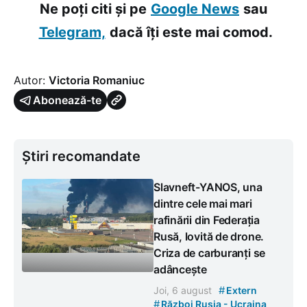
Ne poți citi și pe
Google News
sau
Telegram,
dacă îți este mai comod.
Autor:
Victoria Romaniuc
Abonează-te
Știri recomandate
Slavneft-YANOS, una
dintre cele mai mari
rafinării din Federația
Rusă, lovită de drone.
Criza de carburanți se
adâncește
#
Joi, 6 august
Extern
#
Război Rusia - Ucraina