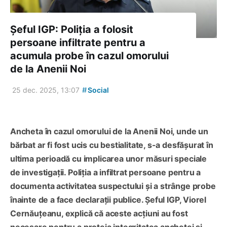
Șeful IGP: Poliția a folosit
persoane infiltrate pentru a
acumula probe în cazul omorului
de la Anenii Noi
#
25 dec. 2025, 13:07
Social
Ancheta în cazul omorului de la Anenii Noi, unde un
bărbat ar fi fost ucis cu bestialitate, s-a desfășurat în
ultima perioadă cu implicarea unor măsuri speciale
de investigații. Poliția a infiltrat persoane pentru a
documenta activitatea suspectului și a strânge probe
înainte de a face declarații publice. Șeful IGP, Viorel
Cernăuțeanu, explică că aceste acțiuni au fost
necesare pentru a proteja integritatea anchetei și