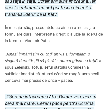
sau față în față. Ucrainenii sunt împreună. Iar
acest sentiment nu ni-l poate lua nimeni”, a
transmis liderul de la Kiev.
În mesajul său, președintele ucrainean a inclus și o
formulare dură, interpretată drept o aluzie la liderul de
la Kremlin, Vladimir Putin.
„Astăzi împărtășim cu toții un vis și formulăm o
singură dorință: „El să piară” - putem gândi cu toții”,
a
spus Zelenski. Totuși, șeful statului ucrainean a
subliniat imediat că, atunci când se roagă, ucrainenii
cer ceva mai presus de orice - pacea.
„Când ne întoarcem către Dumnezeu, cerem
ceva mai mare. Cerem pace pentru Ucraina.