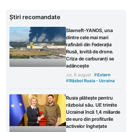
Știri recomandate
Slavneft-YANOS, una
dintre cele mai mari
rafinării din Federația
Rusă, lovită de drone.
Criza de carburanți se
adâncește
#
Joi, 6 august
Extern
#
Război Rusia - Ucraina
Rusia plătește pentru
războiul său. UE trimite
Ucrainei încă 1,4 miliarde
de euro din profiturile
activelor înghețate