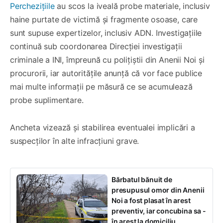
Perchezițiile
au scos la iveală probe materiale, inclusiv
haine purtate de victimă și fragmente osoase, care
sunt supuse expertizelor, inclusiv ADN. Investigațiile
continuă sub coordonarea Direcției investigații
criminale a INI, împreună cu polițiștii din Anenii Noi și
procurorii, iar autoritățile anunță că vor face publice
mai multe informații pe măsură ce se acumulează
probe suplimentare.
Ancheta vizează și stabilirea eventualei implicări a
suspecților în alte infracțiuni grave.
Bărbatul bănuit de
presupusul omor din Anenii
Noi a fost plasat în arest
preventiv, iar concubina sa -
în arest la domiciliu