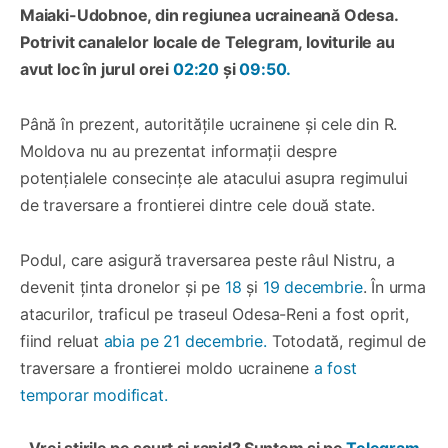
Maiaki-Udobnoe, din regiunea ucraineană Odesa.
Potrivit canalelor locale de Telegram, loviturile au
avut loc în jurul orei
02:20
și
09:50.
Până în prezent, autoritățile ucrainene și cele din R.
Moldova nu au prezentat informații despre
potențialele consecințe ale atacului asupra regimului
de traversare a frontierei dintre cele două state.
Podul, care asigură traversarea peste râul Nistru, a
devenit ținta dronelor și pe
18
și
19 decembrie
. În urma
atacurilor, traficul pe traseul Odesa-Reni a fost oprit,
fiind reluat
abia pe 21 decembrie.
Totodată, regimul de
traversare a frontierei moldo ucrainene
a fost
temporar modificat.
Vrei știrile pe scurt și rapid? Suntem și pe
Telegram