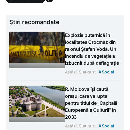
Știri recomandate
Explozie puternică în
localitatea Crocmaz din
raionul Ștefan Vodă. Un
incendiu de vegetație a
izbucnit după deflagrație
#
Astăzi, 9 august
Social
R. Moldova își caută
orașul care va lupta
pentru titlul de „Capitală
Europeană a Culturii” în
2033
#
Astăzi, 9 august
Social