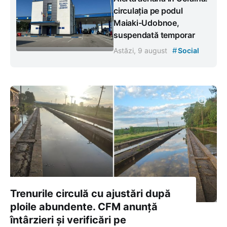
circulația pe podul
Maiaki-Udobnoe,
suspendată temporar
#
Astăzi, 9 august
Social
Trenurile circulă cu ajustări după
ploile abundente. CFM anunță
întârzieri și verificări pe