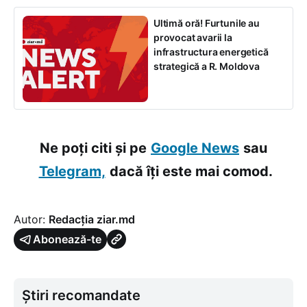
Ultimă oră! Furtunile au
provocat avarii la
infrastructura energetică
strategică a R. Moldova
Ne poți citi și pe
Google News
sau
Telegram,
dacă îți este mai comod.
Autor:
Redacția ziar.md
Abonează-te
Știri recomandate