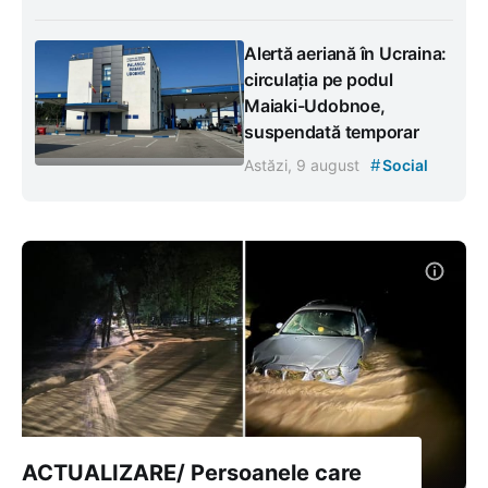
Alertă aeriană în Ucraina:
circulația pe podul
Maiaki-Udobnoe,
suspendată temporar
#
Astăzi, 9 august
Social
ACTUALIZARE/ Persoanele care