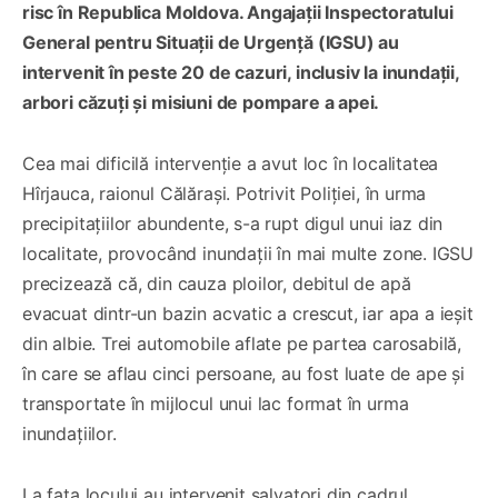
risc în Republica Moldova. Angajații Inspectoratului
General pentru Situații de Urgență (IGSU) au
intervenit în peste 20 de cazuri, inclusiv la inundații,
arbori căzuți și misiuni de pompare a apei.
Cea mai dificilă intervenție a avut loc în localitatea
Hîrjauca, raionul Călărași. Potrivit Poliției, în urma
precipitațiilor abundente, s-a rupt digul unui iaz din
localitate, provocând inundații în mai multe zone. IGSU
precizează că, din cauza ploilor, debitul de apă
evacuat dintr-un bazin acvatic a crescut, iar apa a ieșit
din albie. Trei automobile aflate pe partea carosabilă,
în care se aflau cinci persoane, au fost luate de ape și
transportate în mijlocul unui lac format în urma
inundațiilor.
La fața locului au intervenit salvatori din cadrul