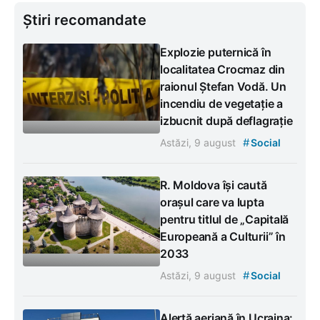
Știri recomandate
Explozie puternică în
localitatea Crocmaz din
raionul Ștefan Vodă. Un
incendiu de vegetație a
izbucnit după deflagrație
#
Astăzi, 9 august
Social
R. Moldova își caută
orașul care va lupta
pentru titlul de „Capitală
Europeană a Culturii” în
2033
#
Astăzi, 9 august
Social
Alertă aeriană în Ucraina: