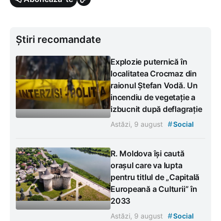
Știri recomandate
Explozie puternică în
localitatea Crocmaz din
raionul Ștefan Vodă. Un
incendiu de vegetație a
izbucnit după deflagrație
#
Astăzi, 9 august
Social
R. Moldova își caută
orașul care va lupta
pentru titlul de „Capitală
Europeană a Culturii” în
2033
#
Astăzi, 9 august
Social