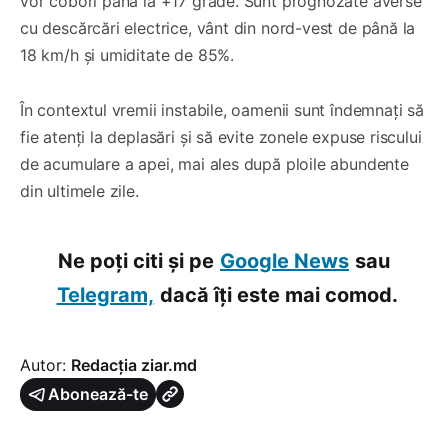
vor coborî până la +17 grade. Sunt prognozate averse
cu descărcări electrice, vânt din nord-vest de până la
18 km/h și umiditate de 85%.
În contextul vremii instabile, oamenii sunt îndemnați să
fie atenți la deplasări și să evite zonele expuse riscului
de acumulare a apei, mai ales după ploile abundente
din ultimele zile.
Ne poți citi și pe
Google News
sau
Telegram,
dacă îți este mai comod.
Autor:
Redacția ziar.md
Abonează-te