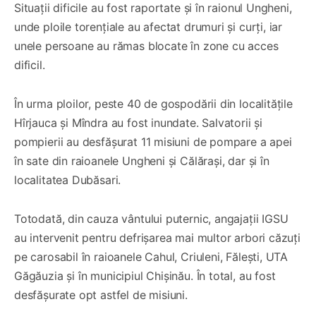
Situații dificile au fost raportate și în raionul Ungheni,
unde ploile torențiale au afectat drumuri și curți, iar
unele persoane au rămas blocate în zone cu acces
dificil.
În urma ploilor, peste 40 de gospodării din localitățile
Hîrjauca și Mîndra au fost inundate. Salvatorii și
pompierii au desfășurat 11 misiuni de pompare a apei
în sate din raioanele Ungheni și Călărași, dar și în
localitatea Dubăsari.
Totodată, din cauza vântului puternic, angajații IGSU
au intervenit pentru defrișarea mai multor arbori căzuți
pe carosabil în raioanele Cahul, Criuleni, Fălești, UTA
Găgăuzia și în municipiul Chișinău. În total, au fost
desfășurate opt astfel de misiuni.