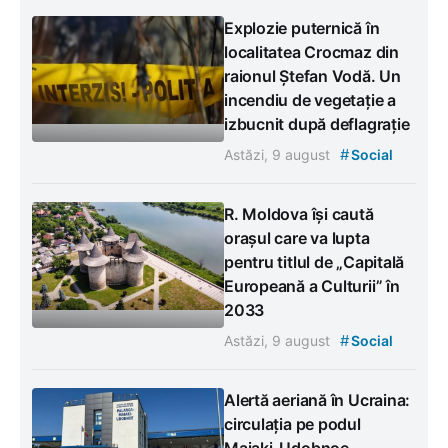
Explozie puternică în
localitatea Crocmaz din
raionul Ștefan Vodă. Un
incendiu de vegetație a
izbucnit după deflagrație
#
Astăzi, 9 august
Social
R. Moldova își caută
orașul care va lupta
pentru titlul de „Capitală
Europeană a Culturii” în
2033
#
Astăzi, 9 august
Social
Alertă aeriană în Ucraina:
circulația pe podul
Maiaki-Udobnoe,