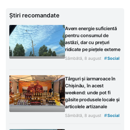
Știri recomandate
Avem energie suficientă
pentru consumul de
astăzi, dar cu prețuri
ridicate pe piețele externe
#
Sâmbătă, 8 august
Social
Târguri și iarmaroace în
Chișinău, în acest
weekend: unde pot fi
găsite produsele locale și
articolele artizanale
#
Sâmbătă, 8 august
Social