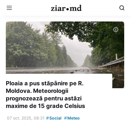
Ploaia a pus stăpânire pe R.
Moldova. Meteorologii
prognozează pentru astăzi
maxime de 15 grade Celsius
#
#
07 oct. 2025, 08:31
Social
Meteo