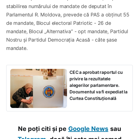
stabilirea numărului de mandate de deputat în
Parlamentul R. Moldova, prevede că PAS a obținut 55
de mandate, Blocul electoral Patriotic - 26 de
mandate, Blocul „Alternativa” - opt mandate, Partidul
Nostru și Partidul Democrația Acasă - câte șase
mandate.
CEC a aprobat raportul cu
privire la rezultatele
alegerilor parlamentare.
Documentul va fi expediat la
Curtea Constituțională
Ne poți citi și pe
Google News
sau