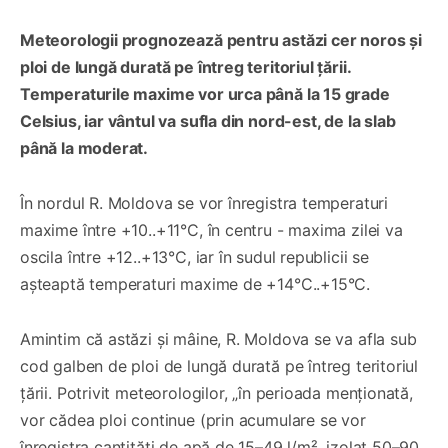
Meteorologii prognozează pentru astăzi cer noros și
ploi de lungă durată pe întreg teritoriul țării.
Temperaturile maxime vor urca până la 15 grade
Celsius, iar vântul va sufla din nord-est, de la slab
până la moderat.
În nordul R. Moldova se vor înregistra temperaturi
maxime între +10..+11°C, în centru - maxima zilei va
oscila între +12..+13°C, iar în sudul republicii se
așteaptă temperaturi maxime de +14°C..+15°C.
Amintim că astăzi și mâine, R. Moldova se va afla sub
cod galben de ploi de lungă durată pe întreg teritoriul
țării. Potrivit meteorologilor, „în perioada menționată,
vor cădea ploi continue (prin acumulare se vor
înregistra cantități de apă de 15–49 l/m², izolat 50–90