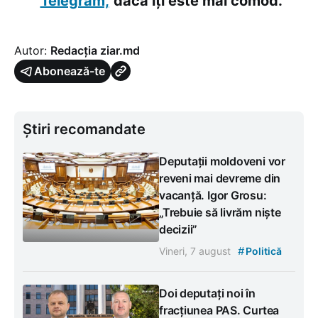
Telegram,
dacă îți este mai comod.
Autor:
Redacția ziar.md
Abonează-te
Știri recomandate
Deputații moldoveni vor
reveni mai devreme din
vacanță. Igor Grosu:
„Trebuie să livrăm niște
decizii”
#
Vineri, 7 august
Politică
Doi deputați noi în
fracțiunea PAS. Curtea