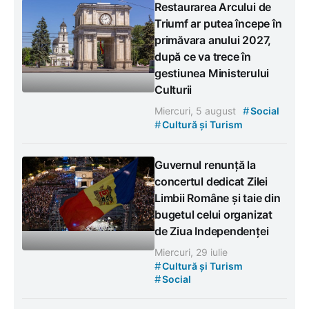
Restaurarea Arcului de
Triumf ar putea începe în
primăvara anului 2027,
după ce va trece în
gestiunea Ministerului
Culturii
#
Miercuri, 5 august
Social
#
Cultură și Turism
Guvernul renunță la
concertul dedicat Zilei
Limbii Române și taie din
bugetul celui organizat
de Ziua Independenței
Miercuri, 29 iulie
#
Cultură și Turism
#
Social