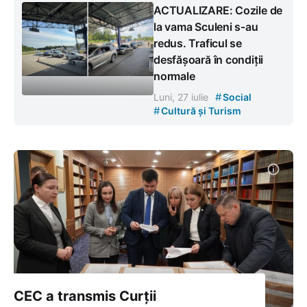
ACTUALIZARE: Cozile de
la vama Sculeni s-au
redus. Traficul se
desfășoară în condiții
normale
#
Luni, 27 iulie
Social
#
Cultură și Turism
CEC a transmis Curții