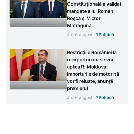
Constituțională a validat
mandatele lui Roman
Roșca și Victor
Mătrăgună
#
Joi, 6 august
Politică
Restricțiile României la
reexporturi nu se vor
aplica R. Moldova:
importurile de motorină
vor fi reluate, anunță
premierul
#
Joi, 6 august
Politică