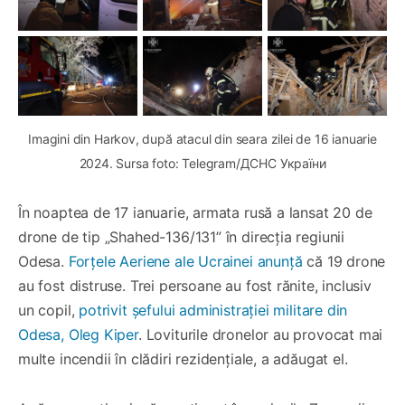
Imagini din Harkov, după atacul din seara zilei de 16 ianuarie
2024. Sursa foto: Telegram/ДСНС України
În noaptea de 17 ianuarie, armata rusă a lansat 20 de
drone de tip „Shahed-136/131” în direcția regiunii
Odesa.
Forțele Aeriene ale Ucrainei anunță
că 19 drone
au fost distruse. Trei persoane au fost rănite, inclusiv
un copil,
potrivit șefului administrației militare din
Odesa, Oleg Kiper
. Loviturile dronelor au provocat mai
multe incendii în clădiri rezidențiale, a adăugat el.