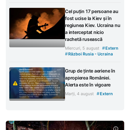
Cel puțin 17 persoane au
fost ucise la Kiev și în
regiunea Kiev. Ucraina nu
a interceptat nicio
rachetă rusească
#
Miercuri, 5 august
Extern
#
Război Rusia - Ucraina
Grup de ținte aeriene în
apropierea României.
Alerta este în vigoare
#
Marți, 4 august
Extern