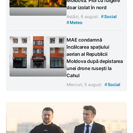
Moldova. Ploi cu fulgere
doar izolat în nord
#
Astăzi, 6 august
Social
#
Meteo
MAE condamnă
încălcarea spațiului
aerian al Republicii
Moldova după depistarea
unei drone rusești la
Cahul
#
Miercuri, 5 august
Social