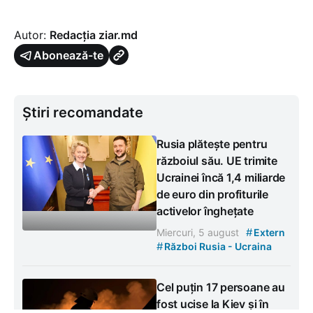
Autor:
Redacția ziar.md
Abonează-te
Știri recomandate
Rusia plătește pentru
războiul său. UE trimite
Ucrainei încă 1,4 miliarde
de euro din profiturile
activelor înghețate
#
Miercuri, 5 august
Extern
#
Război Rusia - Ucraina
Cel puțin 17 persoane au
fost ucise la Kiev și în