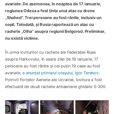
avariate. De asemenea, în noaptea de 17 ianuarie,
regiunea Odesa a fost ținta unui atac cu drone
„Shahed”. Trei persoane au fost rănite, inclusiv un
copil. Totodată, și Rusia raportează un atac cu
rachete „Olha” asupra regiunii Belgorod. Preliminar,
nu există victime.
În urma loviturilor cu rachete ale Federației Ruse
asupra Harkovului, în seara zilei de 16 ianuarie, 17
persoane au fost rănite și cel puțin 19 case au fost
avariate,
a anunțat primarul orașului, Igor Terehov
.
Potrivit Forțelor Aeriene ale Ucrainei, lovitura a fost
efectuată de două rachete antiaeriene ghidate S-300.