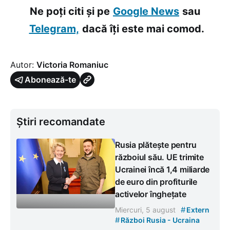
Ne poți citi și pe
Google News
sau
Telegram,
dacă îți este mai comod.
Autor:
Victoria Romaniuc
Abonează-te
Știri recomandate
Rusia plătește pentru
războiul său. UE trimite
Ucrainei încă 1,4 miliarde
de euro din profiturile
activelor înghețate
#
Miercuri, 5 august
Extern
#
Război Rusia - Ucraina