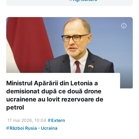
Ministrul Apărării din Letonia a
demisionat după ce două drone
ucrainene au lovit rezervoare de
petrol
#
11 mai 2026, 10:04
Extern
#
Război Rusia - Ucraina