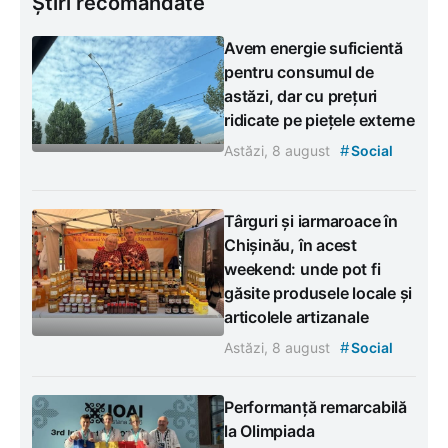
Știri recomandate
Avem energie suficientă
pentru consumul de
astăzi, dar cu prețuri
ridicate pe piețele externe
#
Astăzi, 8 august
Social
Târguri și iarmaroace în
Chișinău, în acest
weekend: unde pot fi
găsite produsele locale și
articolele artizanale
#
Astăzi, 8 august
Social
Performanță remarcabilă
la Olimpiada