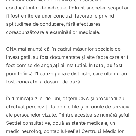
conducătorilor de vehicule. Potrivit anchetei, scopul ar
fi fost emiterea unor concluzii favorabile privind
aptitudinea de conducere, fără efectuarea
corespunzătoare a examinărilor medicale.
CNA mai anunță că, în cadrul măsurilor speciale de
investigații, au fost documentate și alte fapte care ar fi
fost comise de angajați ai instituției. În total, au fost
pornite încă 11 cauze penale distincte, care ulterior au
fost conexate la dosarul de bază.
În dimineața zilei de luni, ofițerii CNA și procurorii au
efectuat percheziții la domiciliile și birourile de serviciu
ale persoanelor vizate. Printre acestea se numără șeful
Secției consultative, două asistente medicale, un
medic neurolog, contabilul-șef al Centrului Medicilor