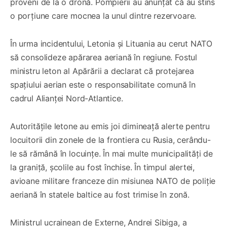
proveni de la o dronă. Pompierii au anunțat că au stins
o porțiune care mocnea la unul dintre rezervoare.
În urma incidentului, Letonia și Lituania au cerut NATO
să consolideze apărarea aeriană în regiune. Fostul
ministru leton al Apărării a declarat că protejarea
spațiului aerian este o responsabilitate comună în
cadrul Alianței Nord-Atlantice.
Autoritățile letone au emis joi dimineață alerte pentru
locuitorii din zonele de la frontiera cu Rusia, cerându-
le să rămână în locuințe. În mai multe municipalități de
la graniță, școlile au fost închise. În timpul alertei,
avioane militare franceze din misiunea NATO de poliție
aeriană în statele baltice au fost trimise în zonă.
Ministrul ucrainean de Externe, Andrei Sibiga, a