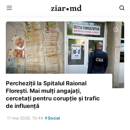
Percheziții la Spitalul Raional
Florești. Mai mulți angajați,
cercetați pentru corupție și trafic
de influență
#
11 mai 2026, 10:44
Social