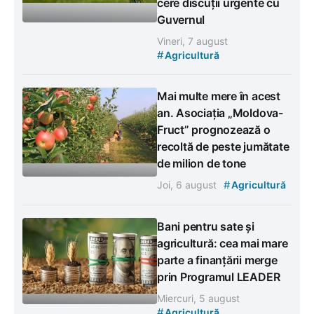
cere discuții urgente cu
Guvernul
Vineri, 7 august
#
Agricultură
Mai multe mere în acest
an. Asociația „Moldova-
Fruct” prognozează o
recoltă de peste jumătate
de milion de tone
#
Joi, 6 august
Agricultură
Bani pentru sate și
agricultură: cea mai mare
parte a finanțării merge
prin Programul LEADER
Miercuri, 5 august
#
Agricultură