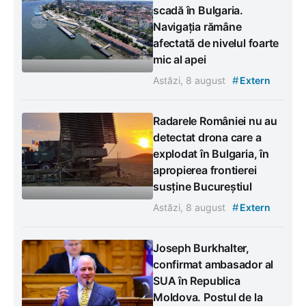
scadă în Bulgaria.
Navigația rămâne
afectată de nivelul foarte
mic al apei
#
Astăzi, 8 august
Extern
Radarele României nu au
detectat drona care a
explodat în Bulgaria, în
apropierea frontierei
susține Bucureștiul
#
Astăzi, 8 august
Extern
Joseph Burkhalter,
confirmat ambasador al
SUA în Republica
Moldova. Postul de la