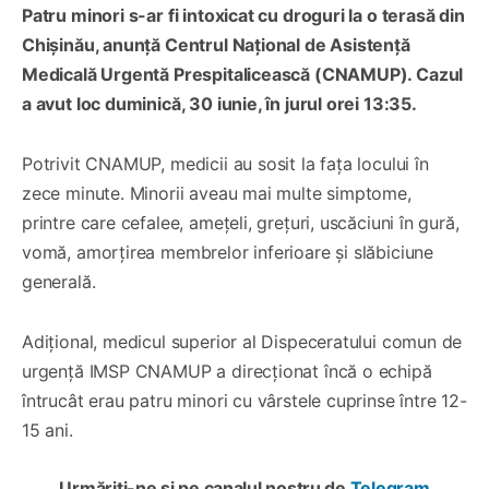
Patru minori s-ar fi intoxicat cu droguri la o terasă din
Chișinău, anunță Centrul Național de Asistență
Medicală Urgentă Prespitalicească (CNAMUP). Cazul
a avut loc duminică, 30 iunie, în jurul orei 13:35.
Potrivit CNAMUP, medicii au sosit la fața locului în
zece minute. Minorii aveau mai multe simptome,
printre care cefalee, amețeli, grețuri, uscăciuni în gură,
vomă, amorțirea membrelor inferioare și slăbiciune
generală.
Adițional, medicul superior al Dispeceratului comun de
urgență IMSP CNAMUP a direcționat încă o echipă
întrucât erau patru minori cu vârstele cuprinse între 12-
15 ani.
Urmăriți-ne și pe canalul nostru de
Telegram