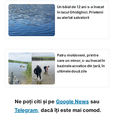
Un băiat de 12 ani s-a înecat
în lacul Ghidighici. Prietenii
au alertat salvatorii
Patru moldoveni, printre
care un minor, s-au înecat în
bazinele acvatice din țară, în
ultimele două zile
Ne poți citi și pe
Google News
sau
Telegram,
dacă îți este mai comod.