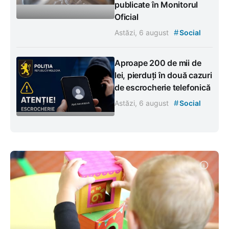
publicate în Monitorul
Oficial
#
Astăzi, 6 august
Social
Aproape 200 de mii de
lei, pierduți în două cazuri
de escrocherie telefonică
#
Astăzi, 6 august
Social