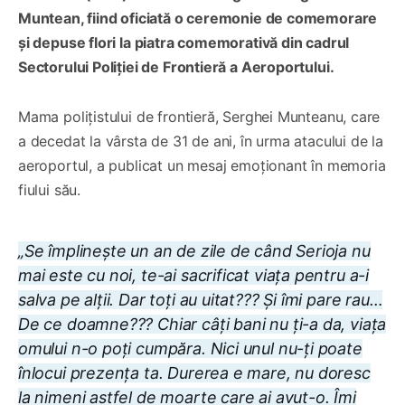
Muntean, fiind oficiată o ceremonie de comemorare
și depuse flori la piatra comemorativă din cadrul
Sectorului Poliției de Frontieră a Aeroportului.
Mama polițistului de frontieră, Serghei Munteanu, care
a decedat la vârsta de 31 de ani, în urma atacului de la
aeroportul, a publicat un mesaj emoționant în memoria
fiului său.
„Se împlinește un an de zile de când Serioja nu
mai este cu noi, te-ai sacrificat viața pentru a-i
salva pe alții. Dar toți au uitat??? Și îmi pare rau…
De ce doamne??? Chiar câți bani nu ți-a da, viața
omului n-o poți cumpăra. Nici unul nu-ți poate
înlocui prezența ta. Durerea e mare, nu doresc
la nimeni astfel de moarte care ai avut-o. Îmi