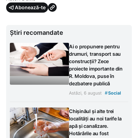
Abonează-te
Știri recomandate
Ai o propunere pentru
drumuri, transport sau
construcții? Zece
proiecte importante din
R. Moldova, puse în
dezbatere publică
#
Astăzi, 6 august
Social
Chișinăul și alte trei
localități au noi tarife la
apă și canalizare.
Hotărârile au fost