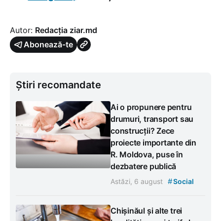
Autor:
Redacția ziar.md
Abonează-te
Știri recomandate
Ai o propunere pentru
drumuri, transport sau
construcții? Zece
proiecte importante din
R. Moldova, puse în
dezbatere publică
#
Astăzi, 6 august
Social
Chișinăul și alte trei