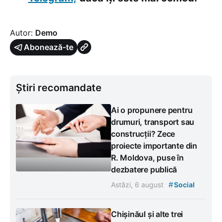
Autor:
Demo
Abonează-te
Știri recomandate
Ai o propunere pentru
drumuri, transport sau
construcții? Zece
proiecte importante din
R. Moldova, puse în
dezbatere publică
#
Astăzi, 6 august
Social
Chișinăul și alte trei