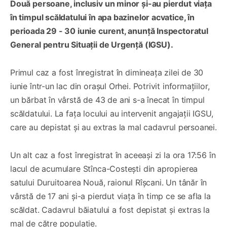
Două persoane, inclusiv un minor și-au pierdut viața
în timpul scăldatului în apa bazinelor acvatice, în
perioada 29 - 30 iunie curent, anunță Inspectoratul
General pentru Situații de Urgență (IGSU).
Primul caz a fost înregistrat în dimineața zilei de 30
iunie într-un lac din orașul Orhei. Potrivit informațiilor,
un bărbat în vârstă de 43 de ani s-a înecat în timpul
scăldatului. La fața locului au intervenit angajații IGSU,
care au depistat și au extras la mal cadavrul persoanei.
Un alt caz a fost înregistrat în aceeași zi la ora 17:56 în
lacul de acumulare Stînca-Costești din apropierea
satului Duruitoarea Nouă, raionul Rîșcani. Un tânăr în
vârstă de 17 ani și-a pierdut viața în timp ce se afla la
scăldat. Cadavrul băiatului a fost depistat și extras la
mal de către populație.