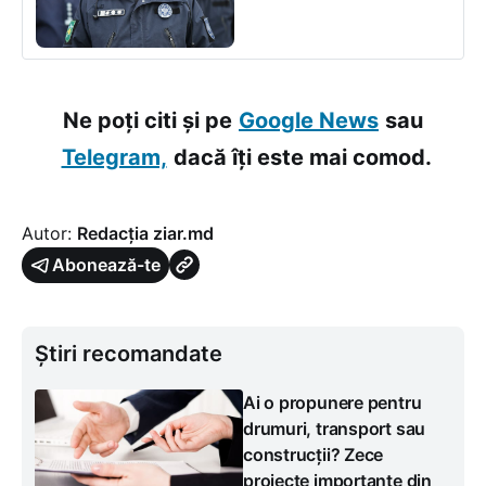
Ne poți citi și pe
Google News
sau
Telegram,
dacă îți este mai comod.
Autor:
Redacția ziar.md
Abonează-te
Știri recomandate
Ai o propunere pentru
drumuri, transport sau
construcții? Zece
proiecte importante din