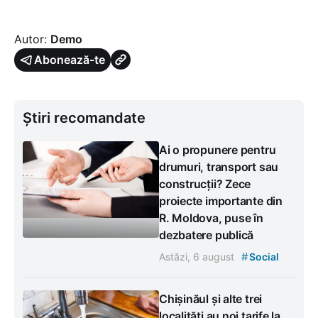
Autor:
Demo
Abonează-te
Știri recomandate
Ai o propunere pentru
drumuri, transport sau
construcții? Zece
proiecte importante din
R. Moldova, puse în
dezbatere publică
#
Astăzi, 6 august
Social
Chișinăul și alte trei
localități au noi tarife la