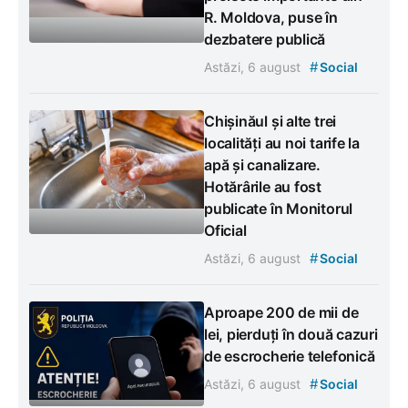
R. Moldova, puse în
dezbatere publică
#
Astăzi, 6 august
Social
Chișinăul și alte trei
localități au noi tarife la
apă și canalizare.
Hotărârile au fost
publicate în Monitorul
Oficial
#
Astăzi, 6 august
Social
Aproape 200 de mii de
lei, pierduți în două cazuri
de escrocherie telefonică
#
Astăzi, 6 august
Social