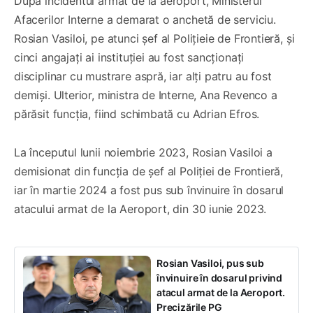
După incidentul armat de la aeroport, Ministerul
Afacerilor Interne a demarat o anchetă de serviciu.
Rosian Vasiloi, pe atunci șef al Polițieie de Frontieră, și
cinci angajați ai instituției au fost sancționați
disciplinar cu mustrare aspră, iar alți patru au fost
demiși. Ulterior, ministra de Interne, Ana Revenco a
părăsit funcția, fiind schimbată cu Adrian Efros.
La începutul lunii noiembrie 2023, Rosian Vasiloi a
demisionat din funcția de șef al Poliției de Frontieră,
iar în martie 2024 a fost pus sub învinuire în dosarul
atacului armat de la Aeroport, din 30 iunie 2023.
Rosian Vasiloi, pus sub
învinuire în dosarul privind
atacul armat de la Aeroport.
Precizările PG