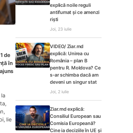
explică noile reguli
antifumat și ce amenzi
riști
Joi, 23 iulie
VIDEO/ Ziar.md
explică: Unirea cu
51 de
România – plan B
nță în
pentru R. Moldova? Ce
 ajuns
s-ar schimba dacă am
deveni un singur stat
Joi, 2 iulie
 la
ta,
Ziar.md explică:
n,
Consiliul European sau
, lie
Comisia Europeană?
Cine ia deciziile în UE și