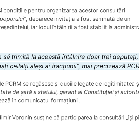
 condițiile pentru organizarea acestor consultări
 poporului”
, deoarece invitația a fost semnată de un
dintelui, iar locul întâlnirii a fost stabilit la administr
 să trimită la această întâlnire doar trei deputați,
nați ceilalți aleși ai fracțiunii”, mai precizează P
 PCRM se regăsesc și dubiile legate de legitimitatea ș
tate de șefă a statului, garant al Constituției și autorit
ează în comunicatul formațiunii.
imir Voronin susține că participarea la consultări „își p