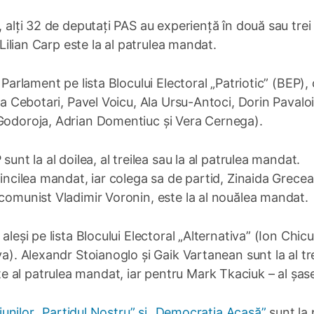
, alți 32 de deputați PAS au experiență în două sau trei
 Lilian Carp este la al patrulea mandat.
 Parlament pe lista Blocului Electoral „Patriotic” (BEP),
ga Cebotari, Pavel Voicu, Ala Ursu-Antoci, Dorin Pavaloi
 Godoroja, Adrian Domentiuc și Vera Cernega).
sunt la al doilea, al treilea sau la al patrulea mandat.
incilea mandat, iar colega sa de partid, Zinaida Grecean
 comunist Vladimir Voronin, este la al nouălea mandat.
aleși pe lista Blocului Electoral „Alternativa” (Ion Chicu
va). Alexandr Stoianoglo și Gaik Vartanean sunt la al tr
 al patrulea mandat, iar pentru Mark Tkaciuk – al șase
ațiunilor „Partidul Nostru” și „Democrația Acasă”
sunt la 