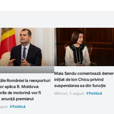
Maia Sandu comentează demer
inițiat de Ion Chicu privind
țiile României la reexporturi
suspendarea sa din funcție
or aplica R. Moldova:
rile de motorină vor fi
#
Miercuri, 5 august
Politică
, anunță premierul
#
august
Politică