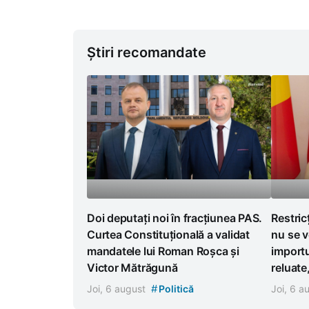
Știri recomandate
Doi deputați noi în fracțiunea PAS.
Restric
Curtea Constituțională a validat
nu se v
mandatele lui Roman Roșca și
importu
Victor Mătrăgună
reluate
#
Joi, 6 august
Politică
Joi, 6 