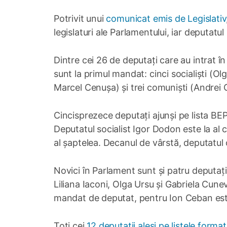
Potrivit unui
comunicat emis de Legislativ
legislaturi ale Parlamentului, iar deputatul
Dintre cei 26 de deputați care au intrat în
sunt la primul mandat: cinci socialiști (Ol
Marcel Cenușa) și trei comuniști (Andrei
Cincisprezece deputați ajunși pe lista BEP 
Deputatul socialist Igor Dodon este la al c
al șaptelea. Decanul de vârstă, deputatul
Novici în Parlament sunt și patru deputați 
Liliana Iaconi, Olga Ursu și Gabriela Cune
mandat de deputat, pentru Ion Ceban este
Toți cei
12 deputații aleși pe listele form