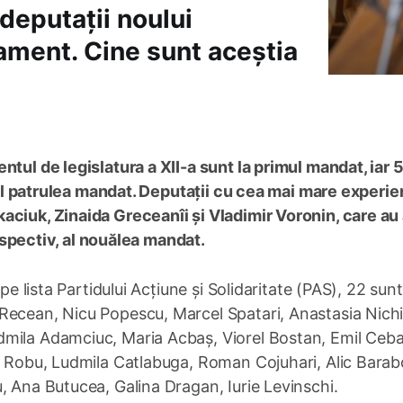
deputații noului
rlament. Cine sunt aceștia
ntul de legislatura a XII-a sunt la primul mandat, iar 
u al patrulea mandat. Deputații cu cea mai mare experie
aciuk, Zinaida Greceanîi și Vladimir Voronin, care au
 respectiv, al nouălea mandat.
pe lista Partidului Acțiune și Solidaritate (PAS), 22 sunt
Recean, Nicu Popescu, Marcel Spatari, Anastasia Nichi
dmila Adamciuc, Maria Acbaș, Viorel Bostan, Emil Ceba
u Robu, Ludmila Catlabuga, Roman Cojuhari, Alic Baraboi
, Ana Butucea, Galina Dragan, Iurie Levinschi.