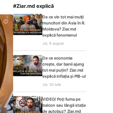
#Ziar.md explică
De ce vin tot mai mulți
muncitori din Asia în R.
Moldova? Ziar.md
explică fenomenul
Joi, 6 august
De ce economia
crește, dar banii ajung
tot mai puțin? Ziar.md
explică inflația și PIB-ul
Joi, 30 iulie
VIDEO/ Poți fuma pe
balcon sau lângă stația
de autobuz? Ziar.md