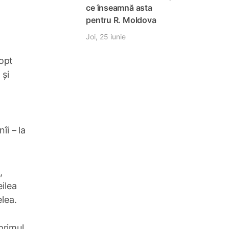
ce înseamnă asta
pentru R. Moldova
Joi, 25 iunie
 opt
 și
îi – la
,
eilea
lea.
primul