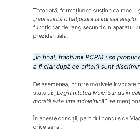
Totodată, formațiunea susține că modul și
„reprezintă o batjocură la adresa aleșilor
funcționar de rang secund din aparatul preșe
prezidențială.
„În final, fracțiunii PCRM i se propune
a fi clar după ce criterii sunt discrimi
De asemenea, printre motivele invocate de
statului:
„Legitimitatea Maiei Sandu în cali
morală este una îndoielnică”
, se mențion
În aceste condiții, partidul condus de Vlad
orice sens”.