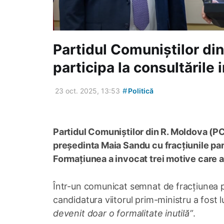
Partidul Comuniștilor di
participa la consultările
#
23 oct. 2025, 13:53
Politică
Partidul Comuniștilor din R. Moldova (
președinta Maia Sandu cu fracțiunile p
Formațiunea a invocat trei motive care ar
Într-un comunicat semnat de fracțiunea 
candidatura viitorul prim-ministru a fost lu
devenit doar o formalitate inutilă”
.