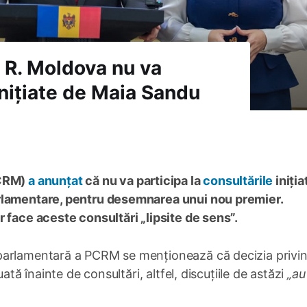
n R. Moldova nu va
 inițiate de Maia Sandu
PCRM)
a anunțat
că nu va participa la
consultările
iniția
arlamentare, pentru desemnarea unui nou premier.
 face aceste consultări „lipsite de sens”.
parlamentară a PCRM se menționează că decizia privi
ată înainte de consultări, altfel, discuțiile de astăzi
„au