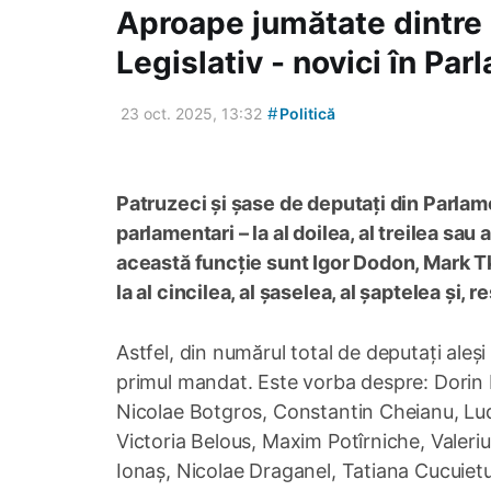
Aproape jumătate dintre 
Legislativ - novici în Pa
#
23 oct. 2025, 13:32
Politică
Patruzeci și șase de deputați din Parlame
parlamentari – la al doilea, al treilea sa
această funcție sunt Igor Dodon, Mark Tk
la al cincilea, al șaselea, al șaptelea și,
Astfel, din numărul total de deputați aleși 
primul mandat. Este vorba despre: Dorin 
Nicolae Botgros, Constantin Cheianu, Lu
Victoria Belous, Maxim Potîrniche, Valeri
Ionaș, Nicolae Draganel, Tatiana Cucuietu