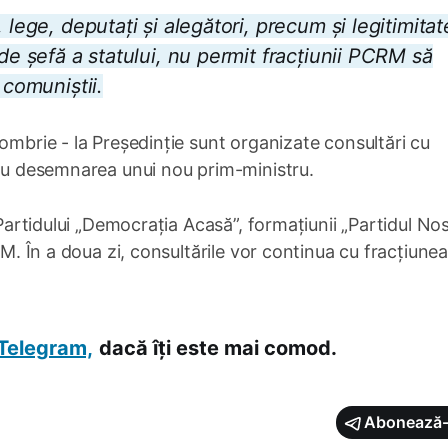
 lege, deputați și alegători, precum și legitimitat
 de șefă a statului, nu permit fracțiunii PCRM să
 comuniștii.
ombrie - la Președinție sunt organizate consultări cu
tru desemnarea unui nou prim-ministru.
 Partidului „Democrația Acasă”, formațiunii „Partidul Nos
RM. În a doua zi, consultările vor continua cu fracțiune
Telegram,
dacă îți este mai comod.
Abonează-