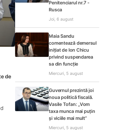
Penitenciarul nr.7 -
Rusca
Joi, 6 august
Maia Sandu
comentează demersul
inițiat de Ion Chicu
privind suspendarea
sa din funcție
Miercuri, 5 august
te de
Guvernul prezintă joi
noua politică fiscală.
Vasile Tofan: „Vom
nd
taxa munca mai puțin
și viciile mai mult”
Miercuri, 5 august