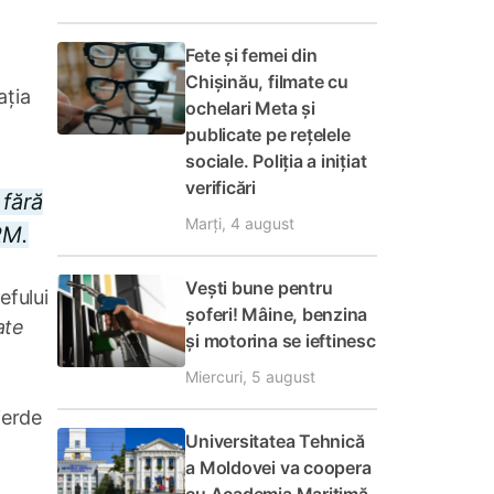
Fete și femei din
Chișinău, filmate cu
ația
ochelari Meta și
publicate pe rețelele
sociale. Poliția a inițiat
verificări
 fără
Marți, 4 august
CRM.
Vești bune pentru
efului
șoferi! Mâine, benzina
ate
și motorina se ieftinesc
Miercuri, 5 august
ierde
Universitatea Tehnică
a Moldovei va coopera