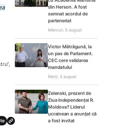
cu Academia Maritimă
din Herson. A fost
ea
semnat acordul de
parteneriat
Miercuri, 5 august
Victor Mătrăgună, la
un pas de Parlament.
CEC cere validarea
tru”,
mandatului
a
Marți, 4 august
Zelenski, prezent de
Ziua Independenței R.
Moldova? Liderul
ucrainean a anunțat că
a fost invitat
te