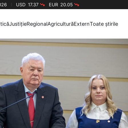
2026
USD
17.37
EUR
20.05
itică
Justiție
Regional
Agricultură
Extern
Toate știrile