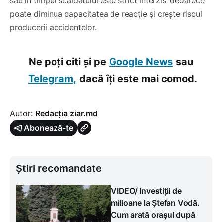
sau în timpul scăldatului este strict interzis, deoarece
poate diminua capacitatea de reacție și crește riscul
producerii accidentelor.
Ne poți citi și pe
Google News
sau
Telegram,
dacă îți este mai comod.
Autor:
Redacția ziar.md
Abonează-te
Știri recomandate
VIDEO/ Investiții de
milioane la Ștefan Vodă.
Cum arată orașul după