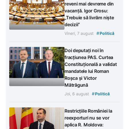
reveni mai devreme din
vacanță. Igor Grosu:
„Trebuie să livrăm niște
decizii”
#
Vineri, 7 august
Politică
Doi deputați noi în
fracțiunea PAS. Curtea
Constituțională a validat
mandatele lui Roman
Roșca și Victor
Mătrăgună
#
Joi, 6 august
Politică
Restricțiile României la
reexporturi nu se vor
aplica R. Moldova: