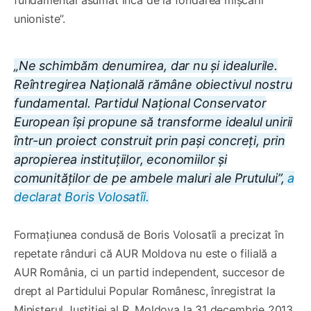
unioniste”.
„Ne schimbăm denumirea, dar nu și idealurile.
Reîntregirea Națională rămâne obiectivul nostru
fundamental. Partidul Național Conservator
European își propune să transforme idealul unirii
într-un proiect construit prin pași concreți, prin
apropierea instituțiilor, economiilor și
comunităților de pe ambele maluri ale Prutului”,
a
declarat Boris Volosatîi.
Formațiunea condusă de Boris Volosatîi a precizat în
repetate rânduri că AUR Moldova nu este o filială a
AUR România, ci un partid independent, succesor de
drept al Partidului Popular Românesc, înregistrat la
Ministerul Justiției al R. Moldova la 31 decembrie 2013.