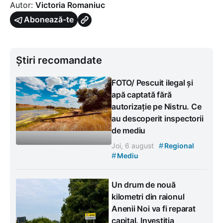
Autor:
Victoria Romaniuc
Abonează-te
Știri recomandate
FOTO/ Pescuit ilegal și
apă captată fără
autorizație pe Nistru. Ce
au descoperit inspectorii
de mediu
#
Joi, 6 august
Regional
#
Mediu
Un drum de nouă
kilometri din raionul
Anenii Noi va fi reparat
capital. Investiția