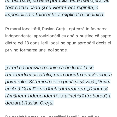
mirositoare, nu este potabilă, este menajeră, au
fost cazuri când și cu viermi, era ruginită, e
imposibil să o folosești”, a explicat o localnică.
Primarul localității, Ruslan Crețu, optează în favoarea
independenței aprovizionării cu apă și susține că șapte
dintre cei 13 consilierii locali se opun aprobării deciziei
privind formarea unei noi sonde.
„Cred că decizia trebuie să fie luată la un
referendum al satului, nu la dorința consilierilor, a
primarului. Sătenii să se expună și să zică „Dorim
cu Apă Canal” - s-a închis întrebarea. „Dorim să
rămânem independenți”, s-a închis întrebarea”, a
declarat Ruslan Crețu.