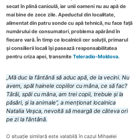
secat în plină caniculă, iar unii oameni nu au apă de
mai bine de zece zile. Apeductul din localitate,
alimentat din patru sonde cu apă tehnică, nu face față
numărului de consumatori, problema apărând în
fiecare vară. În timp ce localnicii cer soluții, primarul
și consilierii locali își pasează responsabilitatea
pentru criza apei, transmite
Teleradio-Moldova.
„Mă duc la fântână să aduc apă, de la vecini. Nu
avem, spăl hainele copiilor cu mâna, ce să fac?
Târâi, spăl cu mâna, am trei copii, trebuie și la
păsări, și la animale”, a menționat localnica
Natalia Veșca, nevoită să meargă de câteva ori
pe zi la fântână.
O situație similară este valabilă în cazul Mihaelei