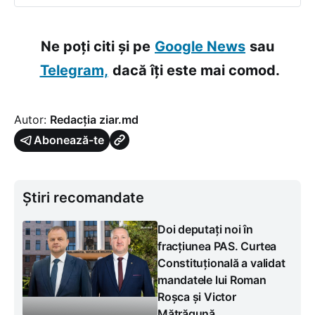
Ne poți citi și pe
Google News
sau
Telegram,
dacă îți este mai comod.
Autor:
Redacția ziar.md
Abonează-te
Știri recomandate
Doi deputați noi în
fracțiunea PAS. Curtea
Constituțională a validat
mandatele lui Roman
Roșca și Victor
Mătrăgună