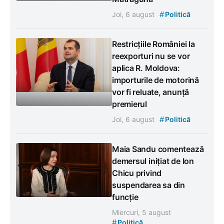
#
Joi, 6 august
Politică
Restricțiile României la
reexporturi nu se vor
aplica R. Moldova:
importurile de motorină
vor fi reluate, anunță
premierul
#
Joi, 6 august
Politică
Maia Sandu comentează
demersul inițiat de Ion
Chicu privind
suspendarea sa din
funcție
Miercuri, 5 august
#
Politică