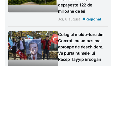
depășește 122 de
milioane de lei
#
Joi, 6 august
Regional
Colegiul moldo-turc din
Comrat, cu un pas mai
aproape de deschidere.
Va purta numele lui
Recep Tayyip Erdoğan
Miercuri, 5 august
#
#
Educație
Social
#
Regional
Contacte