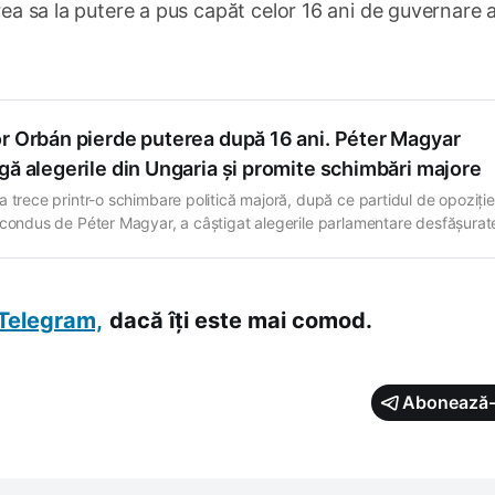
rea sa la putere a pus capăt celor 16 ani de guvernare ai
or Orbán pierde puterea după 16 ani. Péter Magyar
gă alegerile din Ungaria și promite schimbări majore
a trece printr-o schimbare politică majoră, după ce partidul de opoziție
 condus de Péter Magyar, a câștigat alegerile parlamentare desfășurat
că, 12 aprilie 2026, punând capăt celor 16 ani de guvernare ai premier
 Orbán. Potrivit datelor oficiale, cu peste 98% din voturi numărate, Tisz
e cale să
Telegram,
dacă îți este mai comod.
Abonează-