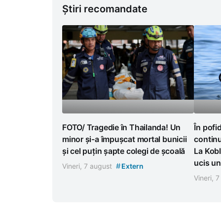
Știri recomandate
FOTO/ Tragedie în Thailanda! Un
În pofi
minor și-a împușcat mortal bunicii
continu
și cel puțin șapte colegi de școală
La Kobl
ucis un
#
Vineri, 7 august
Extern
Vineri, 