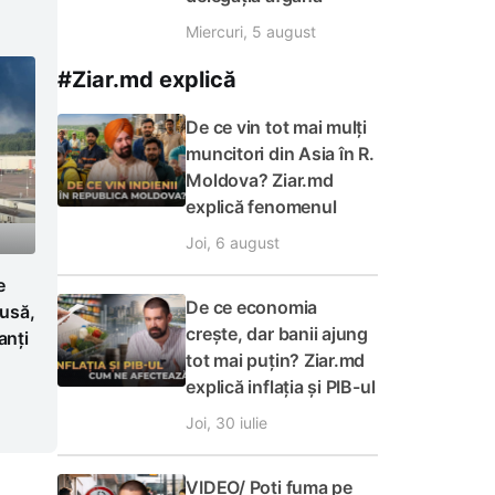
Miercuri, 5 august
#Ziar.md explică
De ce vin tot mai mulți
muncitori din Asia în R.
Moldova? Ziar.md
explică fenomenul
Joi, 6 august
e
De ce economia
Rusă,
crește, dar banii ajung
anți
tot mai puțin? Ziar.md
explică inflația și PIB-ul
Joi, 30 iulie
VIDEO/ Poți fuma pe