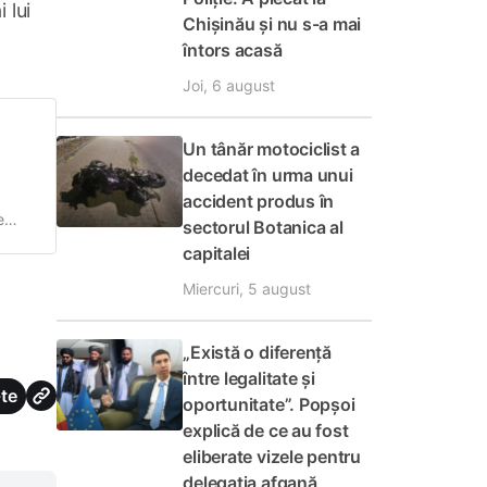
 lui
Chișinău și nu s-a mai
întors acasă
Joi, 6 august
Un tânăr motociclist a
decedat în urma unui
accident produs în
e
sectorul Botanica al
ului
capitalei
a
Miercuri, 5 august
„Există o diferență
între legalitate și
te
oportunitate”. Popșoi
explică de ce au fost
eliberate vizele pentru
delegația afgană