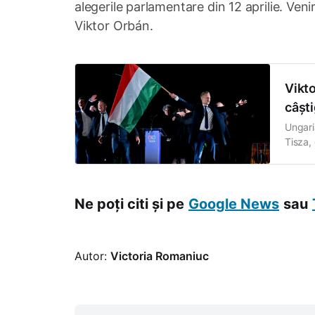
alegerile parlamentare din 12 aprilie. Veni
Viktor Orbán.
Vikt
câști
Ungari
Tisza,
dumini
Viktor
este p
Ne poți citi și pe
Google News
sau
Autor:
Victoria Romaniuc