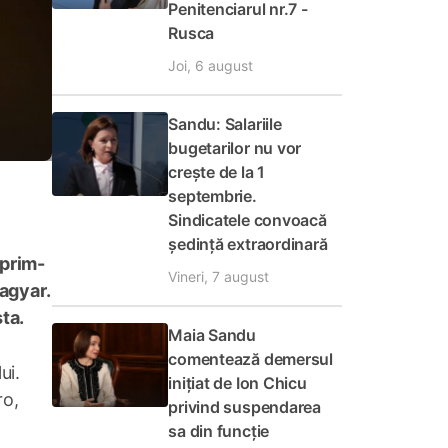
Penitenciarul nr.7 -
Rusca
Joi, 6 august
Sandu: Salariile
bugetarilor nu vor
crește de la 1
septembrie.
Sindicatele convoacă
ședință extraordinară
 prim-
Vineri, 7 august
Magyar.
ta.
Maia Sandu
comentează demersul
ui.
inițiat de Ion Chicu
ro,
privind suspendarea
sa din funcție