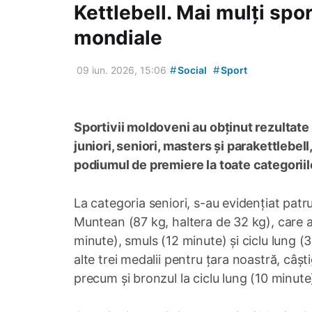
Kettlebell. Mai mulți sport
mondiale
#
#
09 iun. 2026, 15:06
Social
Sport
Sportivii moldoveni au obținut rezultate
juniori, seniori, masters și parakettlebel
podiumul de premiere la toate categoriil
La categoria seniori, s-au evidențiat patr
Muntean (87 kg, haltera de 32 kg), care a
minute), smuls (12 minute) și ciclu lung 
alte trei medalii pentru țara noastră, câșt
precum și bronzul la ciclu lung (10 minute