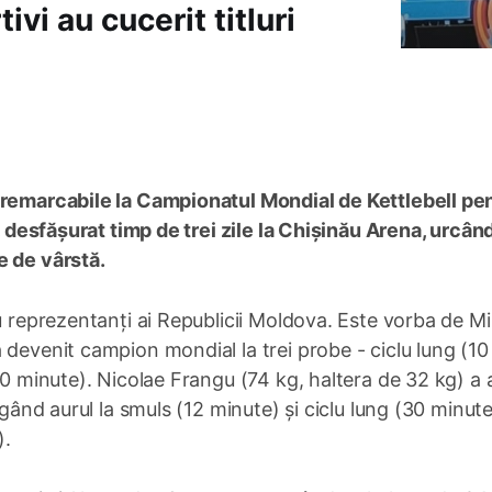
ivi au cucerit titluri
 remarcabile la Campionatul Mondial de Kettlebell pe
l, desfășurat timp de trei zile la Chișinău Arena, urcân
e de vârstă.
u reprezentanți ai Republicii Moldova. Este vorba de Mi
 devenit campion mondial la trei probe - ciclu lung (10
(30 minute). Nicolae Frangu (74 kg, haltera de 32 kg) a
igând aurul la smuls (12 minute) și ciclu lung (30 minute
).