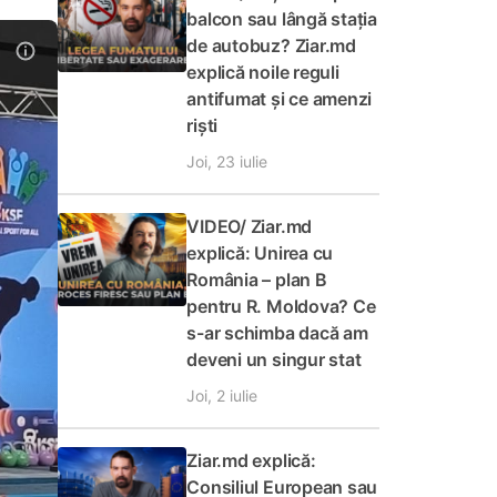
balcon sau lângă stația
de autobuz? Ziar.md
explică noile reguli
antifumat și ce amenzi
riști
Joi, 23 iulie
VIDEO/ Ziar.md
explică: Unirea cu
România – plan B
pentru R. Moldova? Ce
s-ar schimba dacă am
deveni un singur stat
Joi, 2 iulie
Ziar.md explică:
Consiliul European sau