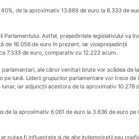
cu 40%, de la aproximativ 13.889 de euro la 8.333 de eu
 Parlamentului. Astfel, președintele legislativului va î
ă de 18.056 de euro în prezent, iar vicepreședinții
irca 7.333 de euro, comparativ cu 12.222 acum.
ii parlamentari, ale căror venituri brute vor scădea de la
 pe lună. Liderii grupurilor parlamentare vor trece de 
 lunar, iar adjuncții acestora de la aproximativ 10.278 
edus de la aproximativ 6.061 de euro la 3.636 de euro pe 
 ar putea fi influențate și de alte indemnizații sau coefi