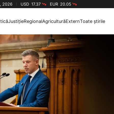
, 2026
USD
17.37
EUR
20.05
itică
Justiție
Regional
Agricultură
Extern
Toate știrile