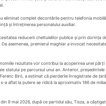
al.
 au eliminat complet decontările pentru telefonia mobilă
nță și întreținerea personalului auxiliar.
esitatea reducerii cheltuielilor publice și prin dorința d
”. De asemenea, premierul maghiar a invocat necesitat
nomiile rezultate vor contribui la acoperirea unei părți
le statului pe parcursul unui an. Anterior, președintele
 Ferenc Biró, a estimat că pierderile înregistrate de țară
s-a aflat la putere se ridică la aproximativ 186 de mili
in 9 mai 2026, după ce partidul său, Tisza, a câștigat