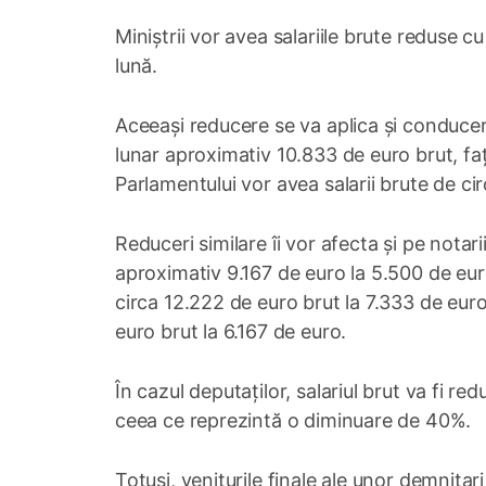
Miniștrii vor avea salariile brute reduse 
lună.
Aceeași reducere se va aplica și conducerii
lunar aproximativ 10.833 de euro brut, faț
Parlamentului vor avea salarii brute de c
Reduceri similare îi vor afecta și pe notar
aproximativ 9.167 de euro la 5.500 de euro
circa 12.222 de euro brut la 7.333 de euro
euro brut la 6.167 de euro.
În cazul deputaților, salariul brut va fi r
ceea ce reprezintă o diminuare de 40%.
Totuși, veniturile finale ale unor demnitari