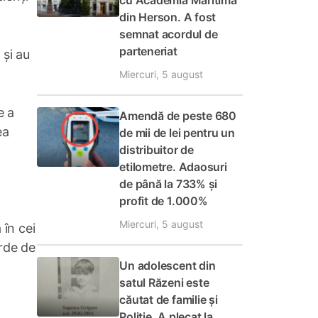
cu Academia Maritimă
din Herson. A fost
semnat acordul de
parteneriat
 și au
Miercuri, 5 august
e a
Amendă de peste 680
ea
de mii de lei pentru un
distribuitor de
etilometre. Adaosuri
de până la 733% și
profit de 1.000%
Miercuri, 5 august
 în cei
arde de
Un adolescent din
satul Răzeni este
căutat de familie și
Poliție. A plecat la