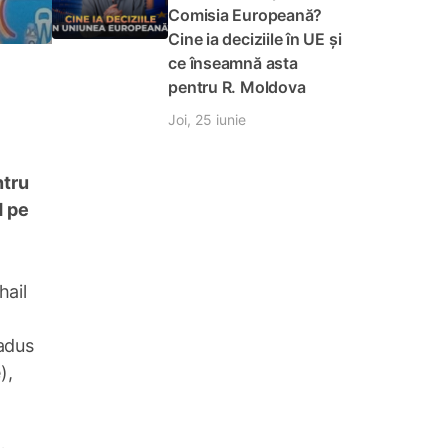
Comisia Europeană?
Cine ia deciziile în UE și
ce înseamnă asta
pentru R. Moldova
Joi, 25 iunie
ntru
d pe
hail
 adus
),