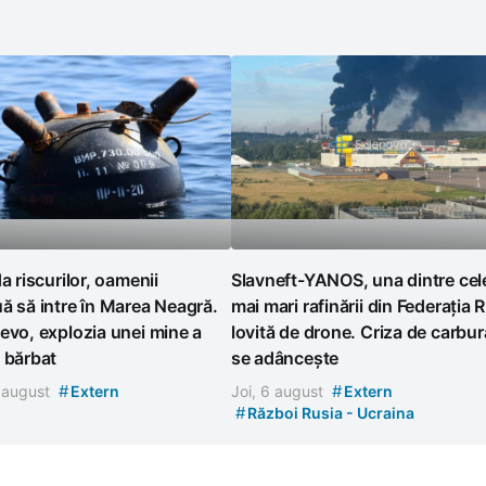
da riscurilor, oamenii
Slavneft-YANOS, una dintre cel
ă să intre în Marea Neagră.
mai mari rafinării din Federația 
evo, explozia unei mine a
lovită de drone. Criza de carbur
 bărbat
se adâncește
#
#
7 august
Extern
Joi, 6 august
Extern
#
Război Rusia - Ucraina