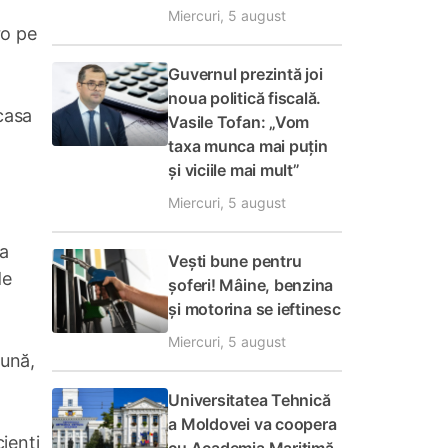
Miercuri, 5 august
ro pe
Guvernul prezintă joi
noua politică fiscală.
ncasa
Vasile Tofan: „Vom
taxa munca mai puțin
și viciile mai mult”
Miercuri, 5 august
la
Vești bune pentru
de
șoferi! Mâine, benzina
și motorina se ieftinesc
Miercuri, 5 august
lună,
Universitatea Tehnică
a Moldovei va coopera
cienți