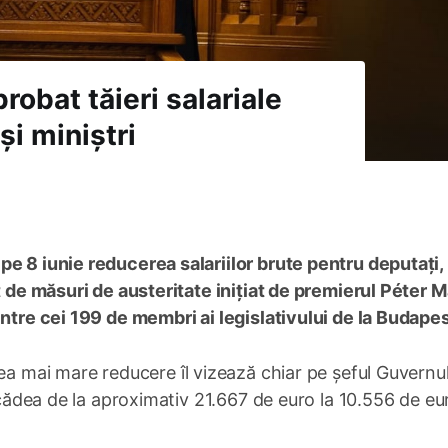
robat tăieri salariale
și miniștri
pe 8 iunie reducerea salariilor brute pentru deputați,
et de măsuri de austeritate inițiat de premierul Péter 
intre cei 199 de membri ai legislativului de la Budapes
cea mai mare reducere îl vizează chiar pe șeful Guvernul
 scădea de la aproximativ 21.667 de euro la 10.556 de eu