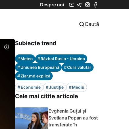
Despre noi
Caută
Subiecte trend
#
#
Meteo
Război Rusia - Ucraina
#
#
Uniunea Europeană
Curs valutar
#
Ziar.md explică
#
#
#
Economie
Justiție
Mediu
Cele mai citite articole
Evghenia Guțul și
Svetlana Popan au fost
transferate în