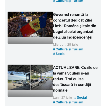
#
Cultură și Turism
Guvernul renunță la
concertul dedicat Zilei
Limbii Române și taie din
bugetul celui organizat
de Ziua Independenței
Miercuri, 29 iulie
#
Cultură și Turism
#
Social
ACTUALIZARE: Cozile de
la vama Sculeni s-au
redus. Traficul se
desfășoară în condiții
normale
#
Luni, 27 iulie
Social
#
Cultură și Turism