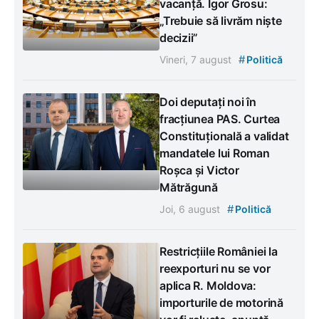
vacanță. Igor Grosu:
„Trebuie să livrăm niște
decizii”
#
Vineri, 7 august
Politică
Doi deputați noi în
fracțiunea PAS. Curtea
Constituțională a validat
mandatele lui Roman
Roșca și Victor
Mătrăgună
#
Joi, 6 august
Politică
Restricțiile României la
reexporturi nu se vor
aplica R. Moldova:
importurile de motorină