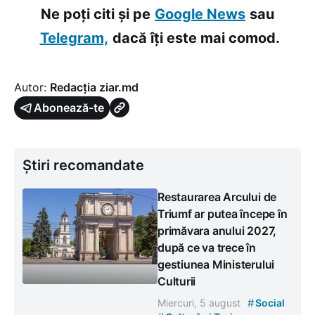
Ne poți citi și pe
Google News
sau
Telegram,
dacă îți este mai comod.
Autor:
Redacția ziar.md
Abonează-te
Știri recomandate
Restaurarea Arcului de
Triumf ar putea începe în
primăvara anului 2027,
după ce va trece în
gestiunea Ministerului
Culturii
#
Miercuri, 5 august
Social