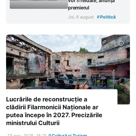
vor fi reluate, anunță
premierul
#
Joi, 6 august
Politică
Lucrările de reconstrucție a
clădirii Filarmonicii Naționale ar
putea începe în 2027. Precizările
ministrului Culturii
#
23 nov. 2025, 15:21
Cultură și Turism