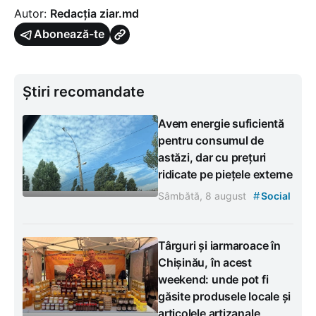
Autor:
Redacția ziar.md
Abonează-te
Știri recomandate
Avem energie suficientă
pentru consumul de
astăzi, dar cu prețuri
ridicate pe piețele externe
#
Sâmbătă, 8 august
Social
Târguri și iarmaroace în
Chișinău, în acest
weekend: unde pot fi
găsite produsele locale și
articolele artizanale