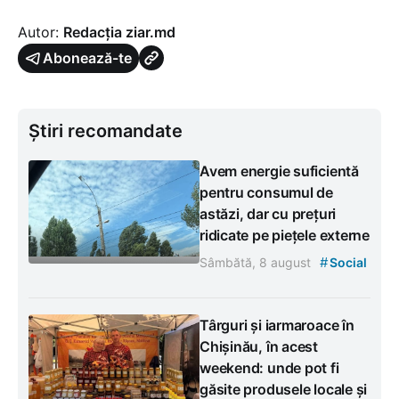
Autor:
Redacția ziar.md
Abonează-te
Știri recomandate
Avem energie suficientă
pentru consumul de
astăzi, dar cu prețuri
ridicate pe piețele externe
#
Sâmbătă, 8 august
Social
Târguri și iarmaroace în
Chișinău, în acest
weekend: unde pot fi
găsite produsele locale și