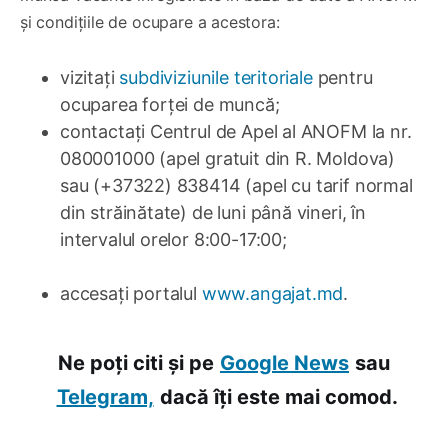
și condițiile de ocupare a acestora:
vizitați
subdiviziunile teritoriale
pentru
ocuparea forței de muncă;
contactați Centrul de Apel al ANOFM la nr.
080001000 (apel gratuit din R. Moldova)
sau (+37322) 838414 (apel cu tarif normal
din străinătate) de luni până vineri, în
intervalul orelor 8:00-17:00;
accesați portalul
www.angajat.md
.
Ne poți citi și pe
Google News
sau
Telegram,
dacă îți este mai comod.