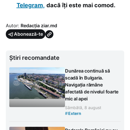
Telegram,
dacă îți este mai comod.
Autor:
Redacția ziar.md
Abonează-te
Știri recomandate
Dunărea continuă să
scadă în Bulgaria.
Navigația rămâne
afectată de nivelul foarte
mic al apei
Sâmbătă, 8 august
#
Extern