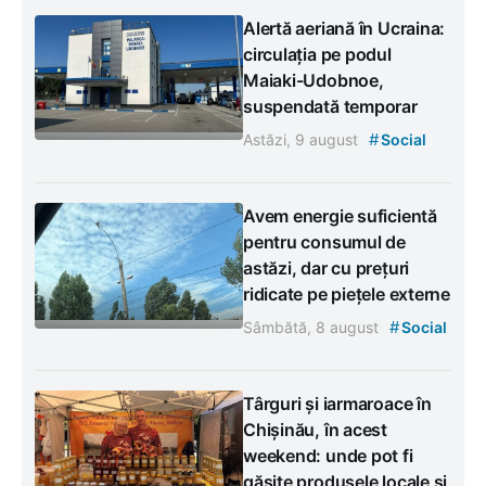
Alertă aeriană în Ucraina:
circulația pe podul
Maiaki-Udobnoe,
suspendată temporar
#
Astăzi, 9 august
Social
Avem energie suficientă
pentru consumul de
astăzi, dar cu prețuri
ridicate pe piețele externe
#
Sâmbătă, 8 august
Social
Târguri și iarmaroace în
Chișinău, în acest
weekend: unde pot fi
găsite produsele locale și