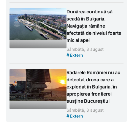
Dunărea continuă să
scadă în Bulgaria.
Navigația rămâne
afectată de nivelul foarte
mic al apei
Sâmbătă, 8 august
#
Extern
Radarele României nu au
detectat drona care a
explodat în Bulgaria, în
apropierea frontierei
susține Bucureștiul
Sâmbătă, 8 august
#
Extern