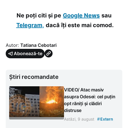
Ne poți citi și pe
Google News
sau
Telegram,
dacă îți este mai comod.
Autor:
Tatiana Cebotari
Abonează-te
Știri recomandate
VIDEO/ Atac masiv
asupra Odesei: cel puțin
opt răniți și clădiri
distruse
#
Astăzi, 9 august
Extern