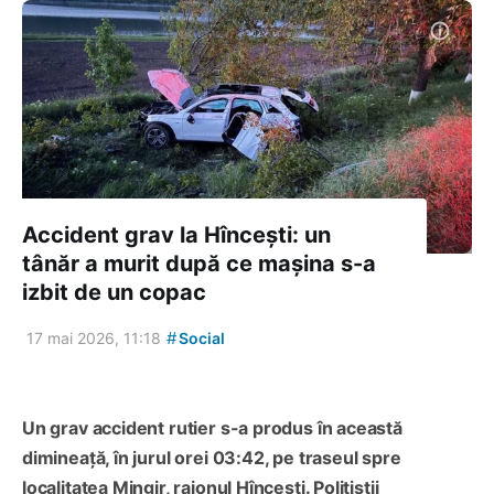
Accident grav la Hîncești: un
tânăr a murit după ce mașina s-a
izbit de un copac
#
17 mai 2026, 11:18
Social
Un grav accident rutier s-a produs în această
dimineață, în jurul orei 03:42, pe traseul spre
localitatea Mingir, raionul Hîncești. Polițiștii