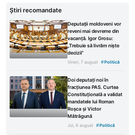
Știri recomandate
Deputații moldoveni vor
reveni mai devreme din
vacanță. Igor Grosu:
„Trebuie să livrăm niște
decizii”
#
Vineri, 7 august
Politică
Doi deputați noi în
fracțiunea PAS. Curtea
Constituțională a validat
mandatele lui Roman
Roșca și Victor
Mătrăgună
#
Joi, 6 august
Politică