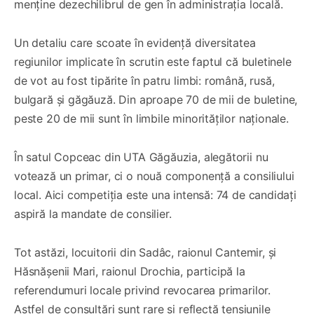
menține dezechilibrul de gen în administrația locală.
Un detaliu care scoate în evidență diversitatea
regiunilor implicate în scrutin este faptul că buletinele
de vot au fost tipărite în patru limbi: română, rusă,
bulgară și găgăuză. Din aproape 70 de mii de buletine,
peste 20 de mii sunt în limbile minorităților naționale.
În satul Copceac din UTA Găgăuzia, alegătorii nu
votează un primar, ci o nouă componență a consiliului
local. Aici competiția este una intensă: 74 de candidați
aspiră la mandate de consilier.
Tot astăzi, locuitorii din Sadâc, raionul Cantemir, și
Hăsnășenii Mari, raionul Drochia, participă la
referendumuri locale privind revocarea primarilor.
Astfel de consultări sunt rare și reflectă tensiunile