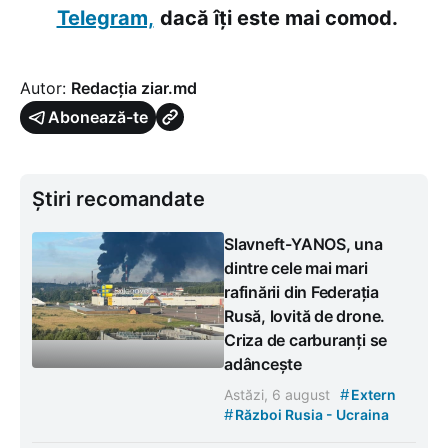
Telegram,
dacă îți este mai comod.
Autor:
Redacția ziar.md
Abonează-te
Știri recomandate
Slavneft-YANOS, una
dintre cele mai mari
rafinării din Federația
Rusă, lovită de drone.
Criza de carburanți se
adâncește
#
Astăzi, 6 august
Extern
#
Război Rusia - Ucraina