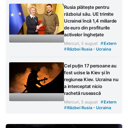
Rusia plătește pentru
războiul său. UE trimite
Ucrainei încă 1,4 miliarde
de euro din profiturile
activelor înghețate
#
Miercuri, 5 august
Extern
#
Război Rusia - Ucraina
Cel puțin 17 persoane au
fost ucise la Kiev și în
regiunea Kiev. Ucraina nu
a interceptat nicio
rachetă rusească
#
Miercuri, 5 august
Extern
#
Război Rusia - Ucraina