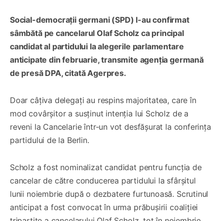
Social-democrații germani (SPD) l-au confirmat
sâmbătă pe cancelarul Olaf Scholz ca principal
candidat al partidului la alegerile parlamentare
anticipate din februarie, transmite agenția germană
de presă DPA, citată Agerpres.
Doar câțiva delegați au respins majoritatea, care în
mod covârșitor a susținut intenția lui Scholz de a
reveni la Cancelarie într-un vot desfășurat la conferința
partidului de la Berlin.
Scholz a fost nominalizat candidat pentru funcția de
cancelar de către conducerea partidului la sfârșitul
lunii noiembrie după o dezbatere furtunoasă. Scrutinul
anticipat a fost convocat în urma prăbușirii coaliției
tripartite a cancelarului Olaf Scholz, tot în noiembrie.