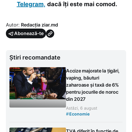
Telegram,
dacă îți este mai comod.
Autor:
Redacția ziar.md
Abonează-te
Știri recomandate
Accize majorate la țigări,
vaping, băuturi
zaharoase și taxă de 6%
pentru jocurile de noroc
din 2027
Astăzi, 6 august
#
Economie
TVA diferit în funcție de