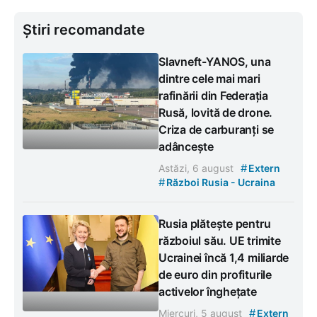
Știri recomandate
Slavneft-YANOS, una
dintre cele mai mari
rafinării din Federația
Rusă, lovită de drone.
Criza de carburanți se
adâncește
#
Astăzi, 6 august
Extern
#
Război Rusia - Ucraina
Rusia plătește pentru
războiul său. UE trimite
Ucrainei încă 1,4 miliarde
de euro din profiturile
activelor înghețate
#
Miercuri, 5 august
Extern