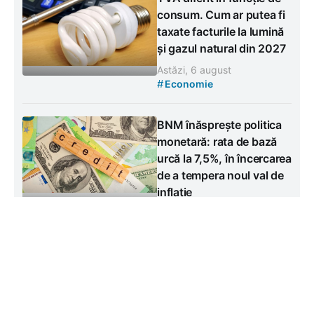
consum. Cum ar putea fi
taxate facturile la lumină
și gazul natural din 2027
Astăzi, 6 august
#
Economie
BNM înăsprește politica
monetară: rata de bază
urcă la 7,5%, în încercarea
de a tempera noul val de
inflație
Astăzi, 6 august
#
Economie